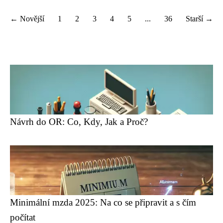
← Novější
1
2
3
4
5
...
36
Starší →
Návrh do OR: Co, Kdy, Jak a Proč?
Minimální mzda 2025: Na co se připravit a s čím
počítat