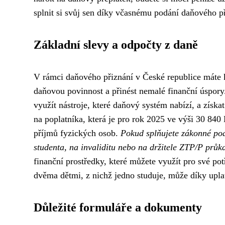
splnit si svůj sen díky včasnému podání daňového př
Základní slevy a odpočty z daně
V rámci daňového přiznání v České republice máte k
daňovou povinnost a přinést nemalé finanční úspor
využít nástroje, které daňový systém nabízí, a získa
na poplatníka, která je pro rok 2025 ve výši 30 840
příjmů fyzických osob.
Pokud splňujete zákonné pod
studenta, na invaliditu nebo na držitele ZTP/P průk
finanční prostředky, které můžete využít pro své po
dvěma dětmi, z nichž jedno studuje, může díky uplatn
Důležité formuláře a dokumenty