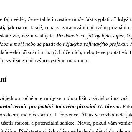
je fajn vědět, že se tahle investice může fakt vyplatit.
I když 
í, jak na to
. Jasně, cena za zpracování daňového přiznání n
ískáte víc, než investujete.
Představte si, jak by bylo super, k
řeba k moři nebo se pustit do nějakýho zajímavýho projektu!
N
daňového přiznání u různých účetních, nebojte se poptat víc f
ám vytěžit z daňovýho systému maximum.
ní
 jednou ročně a termíny se mohou lišit v závislosti na vaší
ardní termín pro podání daňového přiznání 31. březen.
Poku
radcem, máte čas až do 1. července. Ať už se rozhodnete jak
ušetří starosti a potenciální sankce. Navíc, pokud vám vznik
ít dříve. Představte si, jak příjemné bude dopřát si dovoleno