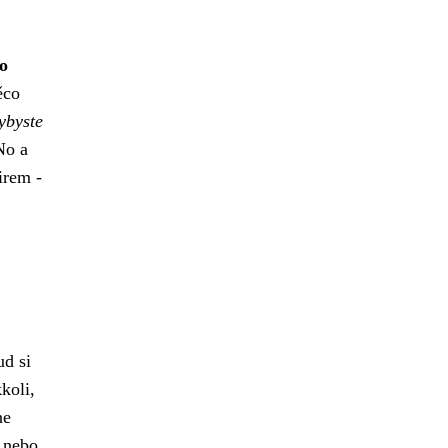
to
ěco
dybyste
o a
irem -
d si
koli,
ne
u nebo