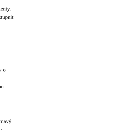
enty.
stupnit
y o
bo
jímavý
e