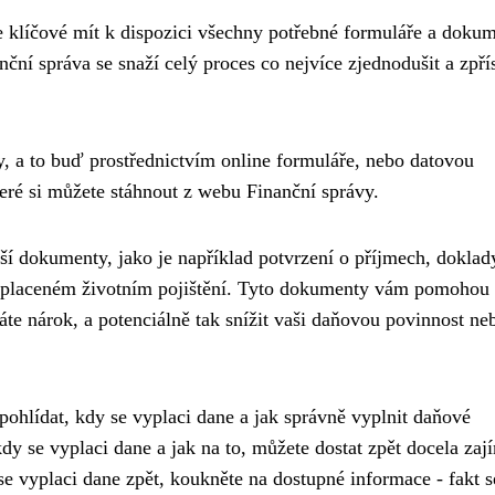
e klíčové mít k dispozici všechny potřebné formuláře a dokum
ční správa se snaží celý proces co nejvíce zjednodušit a zpří
, a to buď prostřednictvím online formuláře, nebo datovou
teré si můžete stáhnout z webu Finanční správy.
í dokumenty, jako je například potvrzení o příjmech, doklad
zaplaceném životním pojištění. Tyto dokumenty vám pomohou
áte nárok, a potenciálně tak snížit vaši daňovou povinnost ne
 pohlídat,
kdy se vyplaci dane
a jak správně vyplnit daňové
 kdy se vyplaci dane a jak na to, můžete dostat zpět docela za
y se vyplaci dane zpět, koukněte na dostupné informace - fakt s