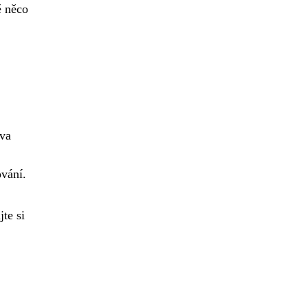
ě něco
ova
vání.
jte si