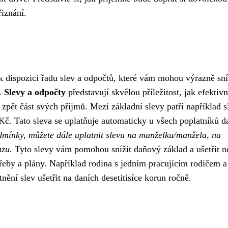
iznání.
 dispozici řadu slev a odpočtů, které vám mohou výrazně sní
y.
Slevy a odpočty
představují skvělou příležitost, jak efektiv
t zpět část svých příjmů. Mezi základní slevy patří například s
 Kč. Tato sleva se uplatňuje automaticky u všech poplatníků d
mínky, můžete dále uplatnit slevu na manželku/manžela, na
azu.
Tyto slevy vám pomohou snížit daňový základ a ušetřit 
třeby a plány. Například rodina s jedním pracujícím rodičem a
ění slev ušetřit na daních desetitisíce korun ročně.