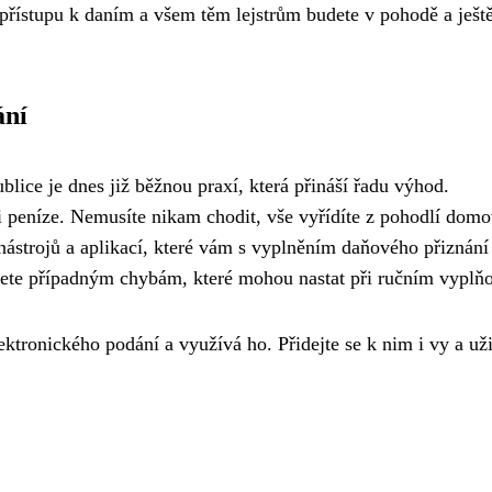
přístupu k daním a všem těm lejstrům budete v pohodě a ješt
ání
lice je dnes již běžnou praxí, která přináší řadu výhod.
 i peníze. Nemusíte nikam chodit, vše vyřídíte z pohodlí dom
nástrojů a aplikací, které vám s vyplněním daňového přiznání
ete případným chybám, které mohou nastat při ručním vyplňo
ektronického podání a využívá ho. Přidejte se k nim i vy a uži