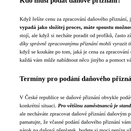
Kdo musí podat daňové přiznání?
Když řešíte
cenu za zpracování daňového přiznání
, 
vypadá jako složitej proces, máte spoustu možnost
stojí, ale když si necháte poradit od profíků, často z
díky správně zpracovanýmu přiznání mohli vyrazit t
když se koukáte po tom, jaká je cena za zpracování 
každá vám může nabídnout něco jinýho a pomoct v
Termíny pro podání daňového přizná
V České republice se daňové přiznání obvykle podává
konkrétní situaci.
Pro většinu zaměstnanců je stand
ale necháváte zpracovat daňové přiznání daňovým po
pamatujte, že včasné podání daňového přiznání vám 
nárok na daňový přeplatek, budete si moci peníze už