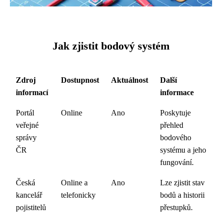
Jak zjistit bodový systém
Zdroj
Dostupnost
Aktuálnost
Další
informací
informace
Portál
Online
Ano
Poskytuje
veřejné
přehled
správy
bodového
ČR
systému a jeho
fungování.
Česká
Online a
Ano
Lze zjistit stav
kancelář
telefonicky
bodů a historii
pojistitelů
přestupků.