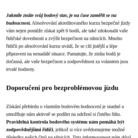
Jakmile znáte svůj bodový stav, je na čase zaměřit se na
budoucnost.
Absolvování akreditovaného kurzu bezpečné jízdy
vám nejen pomůže získat zpět 6 bodů, ale také zdokonalit vaše
řidičské dovednosti a zvýšit bezpečnost na silnicích. Mnoho
řidičů po absolvování kurzu uvádí, že se cítí jistější a lépe
připraveni na nenadálé situace. Pamatujte, že ztráta bodů je
dočasná, ale vaše bezpečnost a zodpovědnost za volantem jsou
trvalé hodnoty.
Doporučení pro bezproblémovou jízdu
Získání přehledu o vlastním bodovém hodnocení je snadné a
umožňuje nám aktivně se podílet na udržení si čistého štítu.
Pravidelná kontrola bodového systému nám pomáhá být
zodpovědnějšími řidiči
, jelikož si více uvědomujeme možné
důsledky našich činů na silnicích.
Tato informovanost nám dává