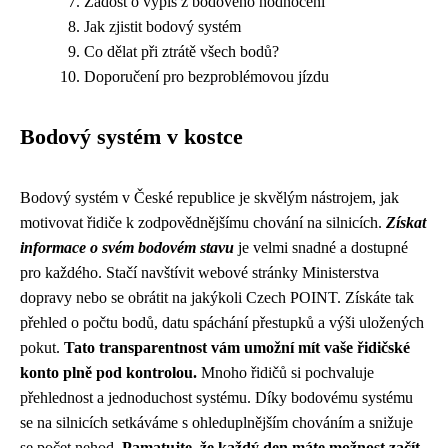
Žádost o výpis z bodového hodnocení
Jak zjistit bodový systém
Co dělat při ztrátě všech bodů?
Doporučení pro bezproblémovou jízdu
Bodový systém v kostce
Bodový systém v České republice je skvělým nástrojem, jak
motivovat řidiče k zodpovědnějšímu chování na silnicích.
Získat
informace o svém bodovém stavu
je velmi snadné a dostupné
pro každého. Stačí navštívit webové stránky Ministerstva
dopravy nebo se obrátit na jakýkoli Czech POINT. Získáte tak
přehled o počtu bodů, datu spáchání přestupků a výši uložených
pokut.
Tato transparentnost vám umožní mít vaše řidičské
konto plně pod kontrolou.
Mnoho řidičů si pochvaluje
přehlednost a jednoduchost systému. Díky bodovému systému
se na silnicích setkáváme s ohleduplnějším chováním a snižuje
se počet nehod.
Pamatujte, že každý den máte možnost začít