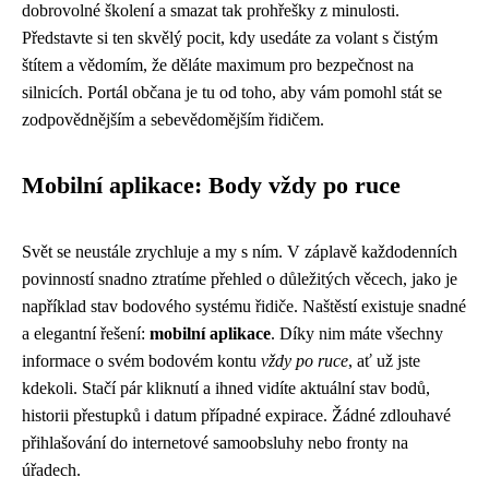
dobrovolné školení a smazat tak prohřešky z minulosti.
Představte si ten skvělý pocit, kdy usedáte za volant s čistým
štítem a vědomím, že děláte maximum pro bezpečnost na
silnicích. Portál občana je tu od toho, aby vám pomohl stát se
zodpovědnějším a sebevědomějším řidičem.
Mobilní aplikace: Body vždy po ruce
Svět se neustále zrychluje a my s ním. V záplavě každodenních
povinností snadno ztratíme přehled o důležitých věcech, jako je
například stav bodového systému řidiče. Naštěstí existuje snadné
a elegantní řešení:
mobilní aplikace
. Díky nim máte všechny
informace o svém bodovém kontu
vždy po ruce
, ať už jste
kdekoli. Stačí pár kliknutí a ihned vidíte aktuální stav bodů,
historii přestupků i datum případné expirace. Žádné zdlouhavé
přihlašování do internetové samoobsluhy nebo fronty na
úřadech.