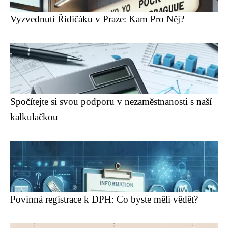
Vyzvednutí Řidičáku v Praze: Kam Pro Něj?
Spočítejte si svou podporu v nezaměstnanosti s naší
kalkulačkou
Povinná registrace k DPH: Co byste měli vědět?