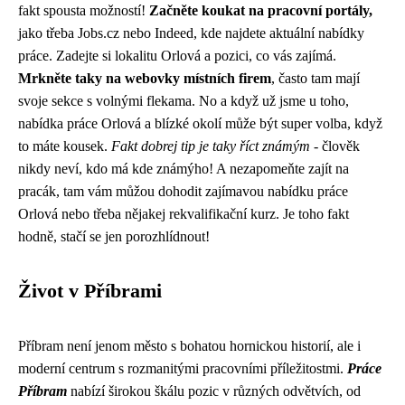
fakt spousta možností!
Začněte koukat na pracovní portály,
jako třeba Jobs.cz nebo Indeed, kde najdete aktuální nabídky
práce. Zadejte si lokalitu Orlová a pozici, co vás zajímá.
Mrkněte taky na webovky místních firem
, často tam mají
svoje sekce s volnými flekama. No a když už jsme u toho,
nabídka práce Orlová a blízké okolí může být super volba, když
to máte kousek.
Fakt dobrej tip je taky říct známým
- člověk
nikdy neví, kdo má kde známýho! A nezapomeňte zajít na
pracák, tam vám můžou dohodit zajímavou nabídku práce
Orlová nebo třeba nějakej rekvalifikační kurz. Je toho fakt
hodně, stačí se jen porozhlídnout!
Život v Příbrami
Příbram není jenom město s bohatou hornickou historií, ale i
moderní centrum s rozmanitými pracovními příležitostmi.
Práce
Příbram
nabízí širokou škálu pozic v různých odvětvích, od