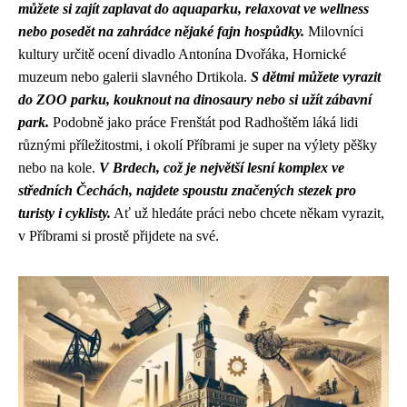
můžete si zajít zaplavat do aquaparku, relaxovat ve wellness
nebo posedět na zahrádce nějaké fajn hospůdky.
Milovníci
kultury určitě ocení divadlo Antonína Dvořáka, Hornické
muzeum nebo galerii slavného Drtikola.
S dětmi můžete vyrazit
do ZOO parku, kouknout na dinosaury nebo si užít zábavní
park.
Podobně jako práce Frenštát pod Radhoštěm láká lidi
různými příležitostmi, i okolí Příbrami je super na výlety pěšky
nebo na kole.
V Brdech, což je největší lesní komplex ve
středních Čechách, najdete spoustu značených stezek pro
turisty i cyklisty.
Ať už hledáte práci nebo chcete někam vyrazit,
v Příbrami si prostě přijdete na své.