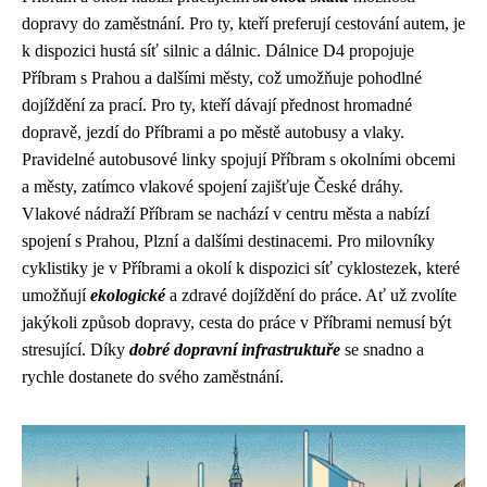
dopravy do zaměstnání. Pro ty, kteří preferují cestování autem, je
k dispozici hustá síť silnic a dálnic. Dálnice D4 propojuje
Příbram s Prahou a dalšími městy, což umožňuje pohodlné
dojíždění za prací. Pro ty, kteří dávají přednost hromadné
dopravě, jezdí do Příbrami a po městě autobusy a vlaky.
Pravidelné autobusové linky spojují Příbram s okolními obcemi
a městy, zatímco vlakové spojení zajišťuje České dráhy.
Vlakové nádraží Příbram se nachází v centru města a nabízí
spojení s Prahou, Plzní a dalšími destinacemi. Pro milovníky
cyklistiky je v Příbrami a okolí k dispozici síť cyklostezek, které
umožňují
ekologické
a zdravé dojíždění do práce. Ať už zvolíte
jakýkoli způsob dopravy, cesta do práce v Příbrami nemusí být
stresující. Díky
dobré dopravní infrastruktuře
se snadno a
rychle dostanete do svého zaměstnání.