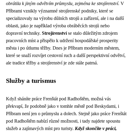
obrátila k jiným odvětvím průmyslu, zejména ke strojírenství.
V
Příbrami vznikly významné strojírenské podniky, které se
specializovaly na výrobu důlních strojů a zařízení, ale i na další
oblasti, jako je například výroba obráběcích strojů nebo
dopravní techniky.
Strojírenství
se stalo důležitým zdrojem
pracovních míst a přispělo k udržení hospodářské prosperity
města i po útlumu těžby. Dnes je Příbram moderním městem,
které se snaží rozvíjet cestovní ruch a další perspektivní odvětví,
ale tradice těžby a strojírenství je zde stále patrná.
Služby a turismus
Když sháníte
práce Frenštát pod Radhoštěm
, možná vás
překvapí, že podobně jako v tomhle městě pod Beskydami, i
Příbram není jen o průmyslu a dolech. Stejně jako práce Frenštát
pod Radhoštěm nabízí různé možnosti, i tady najdete spoustu
služeb a zajímavých míst pro turisty.
Když skončíte v práci,