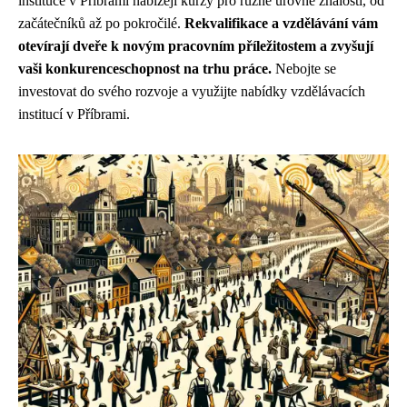
instituce v Příbrami nabízejí kurzy pro různé úrovně znalostí, od
začátečníků až po pokročilé.
Rekvalifikace a vzdělávání vám
otevírají dveře k novým pracovním příležitostem a zvyšují
vaši konkurenceschopnost na trhu práce.
Nebojte se
investovat do svého rozvoje a využijte nabídky vzdělávacích
institucí v Příbrami.