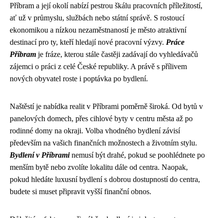
Příbram a její okolí nabízí pestrou škálu pracovních příležitostí,
ať už v průmyslu, službách nebo státní správě. S rostoucí
ekonomikou a nízkou nezaměstnaností je město atraktivní
destinací pro ty, kteří hledají nové pracovní výzvy.
Práce
Příbram
je fráze, kterou stále častěji zadávají do vyhledávačů
zájemci o práci z celé České republiky. A právě s přílivem
nových obyvatel roste i poptávka po bydlení.
Naštěstí je nabídka realit v Příbrami poměrně široká. Od bytů v
panelových domech, přes cihlové byty v centru města až po
rodinné domy na okraji. Volba vhodného bydlení závisí
především na vašich finančních možnostech a životním stylu.
Bydlení v Příbrami
nemusí být drahé, pokud se poohlédnete po
menším bytě nebo zvolíte lokalitu dále od centra. Naopak,
pokud hledáte luxusní bydlení s dobrou dostupností do centra,
budete si muset připravit vyšší finanční obnos.