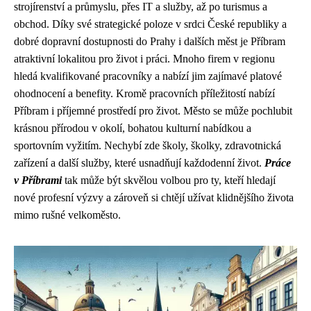
strojírenství a průmyslu, přes IT a služby, až po turismus a
obchod. Díky své strategické poloze v srdci České republiky a
dobré dopravní dostupnosti do Prahy i dalších měst je Příbram
atraktivní lokalitou pro život i práci. Mnoho firem v regionu
hledá kvalifikované pracovníky a nabízí jim zajímavé platové
ohodnocení a benefity. Kromě pracovních příležitostí nabízí
Příbram i příjemné prostředí pro život. Město se může pochlubit
krásnou přírodou v okolí, bohatou kulturní nabídkou a
sportovním vyžitím. Nechybí zde školy, školky, zdravotnická
zařízení a další služby, které usnadňují každodenní život.
Práce
v Příbrami
tak může být skvělou volbou pro ty, kteří hledají
nové profesní výzvy a zároveň si chtějí užívat klidnějšího života
mimo rušné velkoměsto.