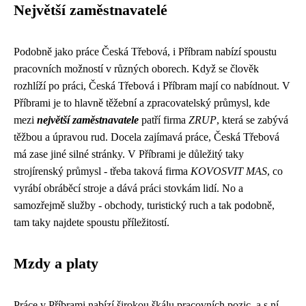
Největší zaměstnavatelé
Podobně jako
práce Česká Třebová
, i Příbram nabízí spoustu
pracovních možností v různých oborech. Když se člověk
rozhlíží po práci, Česká Třebová i Příbram mají co nabídnout. V
Příbrami je to hlavně těžební a zpracovatelský průmysl, kde
mezi
největší zaměstnavatele
patří firma
ZRUP
, která se zabývá
těžbou a úpravou rud. Docela zajímavá práce, Česká Třebová
má zase jiné silné stránky. V Příbrami je důležitý taky
strojírenský průmysl - třeba taková firma
KOVOSVIT MAS
, co
vyrábí obráběcí stroje a dává práci stovkám lidí. No a
samozřejmě služby - obchody, turistický ruch a tak podobně,
tam taky najdete spoustu příležitostí.
Mzdy a platy
Práce v Příbrami nabízí širokou škálu pracovních pozic, a s ní