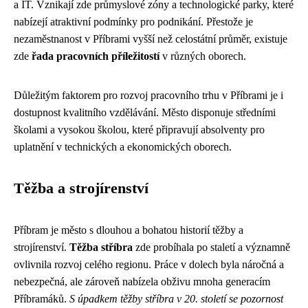
a IT. Vznikají zde průmyslové zóny a technologické parky, které
nabízejí atraktivní podmínky pro podnikání. Přestože je
nezaměstnanost v Příbrami vyšší než celostátní průměr, existuje
zde
řada pracovních příležitostí
v různých oborech.
Důležitým faktorem pro rozvoj pracovního trhu v Příbrami je i
dostupnost kvalitního vzdělávání. Město disponuje středními
školami a vysokou školou, které připravují absolventy pro
uplatnění v technických a ekonomických oborech.
Těžba a strojírenství
Příbram je město s dlouhou a bohatou historií těžby a
strojírenství.
Těžba stříbra
zde probíhala po staletí a významně
ovlivnila rozvoj celého regionu. Práce v dolech byla náročná a
nebezpečná, ale zároveň nabízela obživu mnoha generacím
Příbramáků.
S úpadkem těžby stříbra v 20. století se pozornost