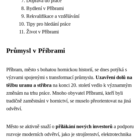
Doprava do práce
Bydlení v Příbrami
Rekvalifikace a vzdělávání
Tipy pro hledání práce
Život v Příbrami
Průmysl v Příbrami
Příbram, město s bohatou hornickou historií, se dnes potýká s
výzvami spojenými s transformací průmyslu.
Uzavření dolů na
těžbu uranu a stříbra
na konci 20. století vedlo k významným
změnám na trhu práce. Mnoho obyvatel Příbrami, kteří byli
tradičně zaměstnáni v hornictví, se muselo přeorientovat na jiná
odvětví.
Město se aktivně snaží o
přilákání nových investorů
a podporu
rozvoje moderních odvětví, jako je strojírenství, elektrotechnika