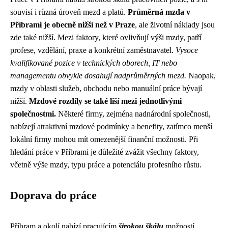
souvisí i různá úroveň mezd a platů.
Průměrná mzda v
Příbrami je obecně nižší než v Praze
, ale životní náklady jsou
zde také nižší. Mezi faktory, které ovlivňují výši mzdy, patří
profese, vzdělání, praxe a konkrétní zaměstnavatel.
Vysoce
kvalifikované pozice v technických oborech, IT nebo
managementu obvykle dosahují nadprůměrných mezd.
Naopak,
mzdy v oblasti služeb, obchodu nebo manuální práce bývají
nižší.
Mzdové rozdíly se také liší mezi jednotlivými
společnostmi.
Některé firmy, zejména nadnárodní společnosti,
nabízejí atraktivní mzdové podmínky a benefity, zatímco menší
lokální firmy mohou mít omezenější finanční možnosti. Při
hledání práce v Příbrami je důležité zvážit všechny faktory,
včetně výše mzdy, typu práce a potenciálu profesního růstu.
Doprava do práce
Příbram a okolí nabízí pracujícím
širokou škálu
možností