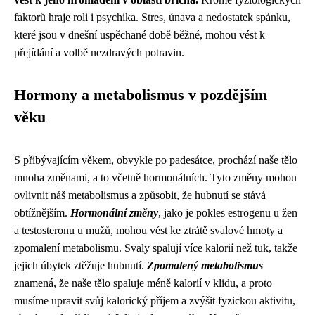
faktorů hraje roli i psychika. Stres, únava a nedostatek spánku,
které jsou v dnešní uspěchané době běžné, mohou vést k
přejídání a volbě nezdravých potravin.
Hormony a metabolismus v pozdějším
věku
S přibývajícím věkem, obvykle po padesátce, prochází naše tělo
mnoha změnami, a to včetně hormonálních. Tyto změny mohou
ovlivnit náš metabolismus a způsobit, že hubnutí se stává
obtížnějším.
Hormonální změny
, jako je pokles estrogenu u žen
a testosteronu u mužů, mohou vést ke ztrátě svalové hmoty a
zpomalení metabolismu. Svaly spalují více kalorií než tuk, takže
jejich úbytek ztěžuje hubnutí.
Zpomalený metabolismus
znamená, že naše tělo spaluje méně kalorií v klidu, a proto
musíme upravit svůj kalorický příjem a zvýšit fyzickou aktivitu,