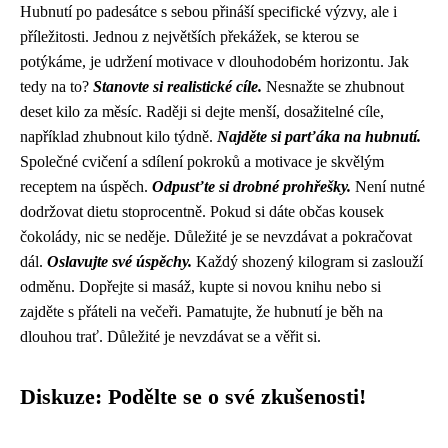
Hubnutí po padesátce s sebou přináší specifické výzvy, ale i
příležitosti. Jednou z největších překážek, se kterou se
potýkáme, je udržení motivace v dlouhodobém horizontu. Jak
tedy na to?
Stanovte si realistické cíle.
Nesnažte se zhubnout
deset kilo za měsíc. Raději si dejte menší, dosažitelné cíle,
například zhubnout kilo týdně.
Najděte si parťáka na hubnutí.
Společné cvičení a sdílení pokroků a motivace je skvělým
receptem na úspěch.
Odpusťte si drobné prohřešky.
Není nutné
dodržovat dietu stoprocentně. Pokud si dáte občas kousek
čokolády, nic se neděje. Důležité je se nevzdávat a pokračovat
dál.
Oslavujte své úspěchy.
Každý shozený kilogram si zaslouží
odměnu. Dopřejte si masáž, kupte si novou knihu nebo si
zajděte s přáteli na večeři. Pamatujte, že hubnutí je běh na
dlouhou trať. Důležité je nevzdávat se a věřit si.
Diskuze: Podělte se o své zkušenosti!