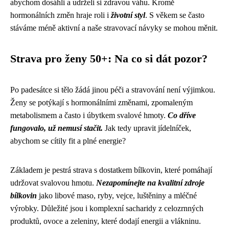
abychom dosáhli a udrželi si zdravou váhu. Kromě
hormonálních změn hraje roli i
životní styl
. S věkem se často
stáváme méně aktivní a naše stravovací návyky se mohou měnit.
Strava pro ženy 50+: Na co si dát pozor?
Po padesátce si tělo žádá jinou péči a stravování není výjimkou.
Ženy se potýkají s hormonálními změnami, zpomaleným
metabolismem a často i úbytkem svalové hmoty.
Co dříve
fungovalo, už nemusí stačit.
Jak tedy upravit jídelníček,
abychom se cítily fit a plné energie?
Základem je pestrá strava s dostatkem bílkovin, které pomáhají
udržovat svalovou hmotu.
Nezapomínejte na kvalitní zdroje
bílkovin
jako libové maso, ryby, vejce, luštěniny a mléčné
výrobky. Důležité jsou i komplexní sacharidy z celozrnných
produktů, ovoce a zeleniny, které dodají energii a vlákninu.