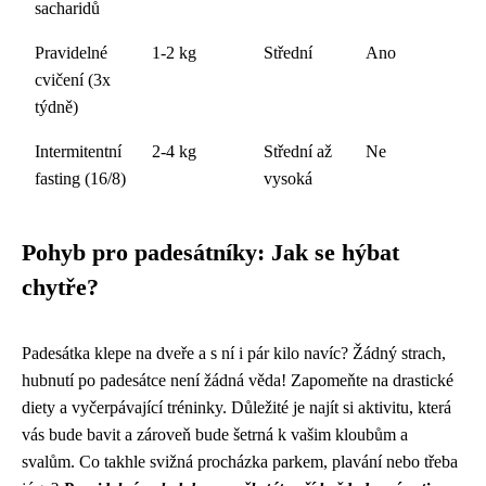
sacharidů
Pravidelné
1-2 kg
Střední
Ano
cvičení (3x
týdně)
Intermitentní
2-4 kg
Střední až
Ne
fasting (16/8)
vysoká
Pohyb pro padesátníky: Jak se hýbat
chytře?
Padesátka klepe na dveře a s ní i pár kilo navíc? Žádný strach,
hubnutí po padesátce není žádná věda! Zapomeňte na drastické
diety a vyčerpávající tréninky. Důležité je najít si aktivitu, která
vás bude bavit a zároveň bude šetrná k vašim kloubům a
svalům. Co takhle svižná procházka parkem, plavání nebo třeba