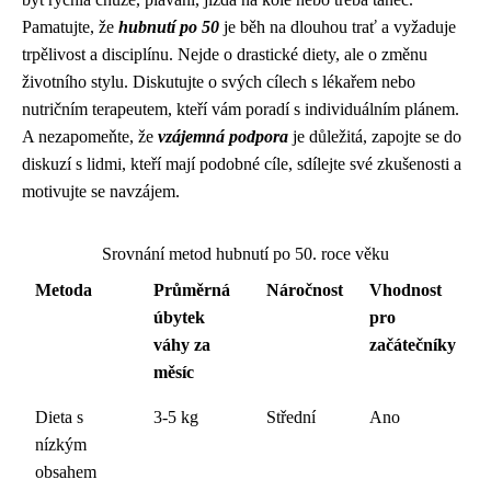
Pamatujte, že
hubnutí po 50
je běh na dlouhou trať a vyžaduje
trpělivost a disciplínu. Nejde o drastické diety, ale o změnu
životního stylu. Diskutujte o svých cílech s lékařem nebo
nutričním terapeutem, kteří vám poradí s individuálním plánem.
A nezapomeňte, že
vzájemná podpora
je důležitá, zapojte se do
diskuzí s lidmi, kteří mají podobné cíle, sdílejte své zkušenosti a
motivujte se navzájem.
Srovnání metod hubnutí po 50. roce věku
Metoda
Průměrná
Náročnost
Vhodnost
úbytek
pro
váhy za
začátečníky
měsíc
Dieta s
3-5 kg
Střední
Ano
nízkým
obsahem