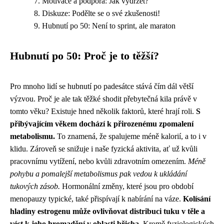
Motivace a podpora: Jak vydržet?
Diskuze: Podělte se o své zkušenosti!
Hubnutí po 50: Není to sprint, ale maraton
Hubnutí po 50: Proč je to těžší?
Pro mnoho lidí se hubnutí po padesátce stává čím dál větší
výzvou. Proč je ale tak těžké shodit přebytečná kila právě v
tomto věku? Existuje hned několik faktorů, které hrají roli.
S
přibývajícím věkem dochází k přirozenému zpomalení
metabolismu.
To znamená, že spalujeme méně kalorií, a to i v
klidu. Zároveň se snižuje i naše fyzická aktivita, ať už kvůli
pracovnímu vytížení, nebo kvůli zdravotním omezením.
Méně
pohybu a pomalejší metabolismus pak vedou k ukládání
tukových zásob.
Hormonální změny, které jsou pro období
menopauzy typické, také přispívají k nabírání na váze.
Kolísání
hladiny estrogenu může ovlivňovat distribuci tuku v těle a
vést k jeho hromadění v oblasti břicha.
Kromě fyziologických