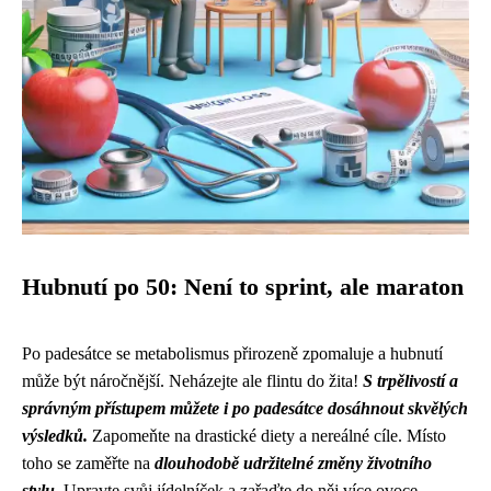
Hubnutí po 50: Není to sprint, ale maraton
Po padesátce se metabolismus přirozeně zpomaluje a hubnutí
může být náročnější. Neházejte ale flintu do žita!
S trpělivostí a
správným přístupem můžete i po padesátce dosáhnout skvělých
výsledků.
Zapomeňte na drastické diety a nereálné cíle. Místo
toho se zaměřte na
dlouhodobě udržitelné změny životního
stylu
. Upravte svůj jídelníček a zařaďte do něj více ovoce,