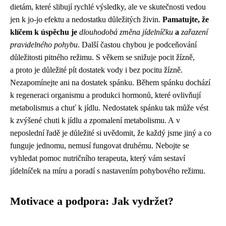
dietám, které slibují rychlé výsledky, ale ve skutečnosti vedou
jen k jo-jo efektu a nedostatku důležitých živin.
Pamatujte, že
klíčem k úspěchu je
dlouhodobá změna jídelníčku
a
zařazení
pravidelného pohybu
. Další častou chybou je podceňování
důležitosti pitného režimu. S věkem se snižuje pocit žízně,
a proto je důležité pít dostatek vody i bez pocitu žízně.
Nezapomínejte ani na dostatek spánku. Během spánku dochází
k regeneraci organismu a produkci hormonů, které ovlivňují
metabolismus a chuť k jídlu. Nedostatek spánku tak může vést
k zvýšené chuti k jídlu a zpomalení metabolismu. A v
neposlední řadě je důležité si uvědomit, že každý jsme jiný a co
funguje jednomu, nemusí fungovat druhému. Nebojte se
vyhledat pomoc nutričního terapeuta, který vám sestaví
jídelníček na míru a poradí s nastavením pohybového režimu.
Motivace a podpora: Jak vydržet?