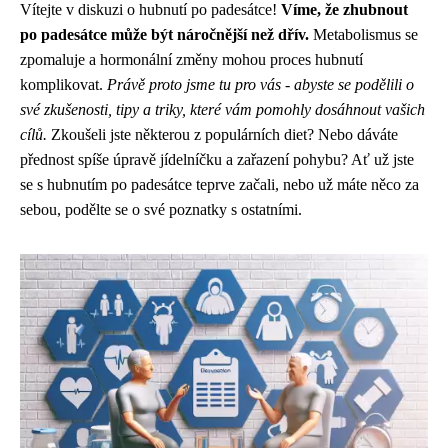
Vítejte v diskuzi o hubnutí po padesátce!
Víme, že zhubnout
po padesátce může být náročnější než dřív.
Metabolismus se
zpomaluje a hormonální změny mohou proces hubnutí
komplikovat.
Právě proto jsme tu pro vás - abyste se podělili o
své zkušenosti, tipy a triky, které vám pomohly dosáhnout vašich
cílů.
Zkoušeli jste některou z populárních diet? Nebo dáváte
přednost spíše úpravě jídelníčku a zařazení pohybu? Ať už jste
se s hubnutím po padesátce teprve začali, nebo už máte něco za
sebou, podělte se o své poznatky s ostatními.