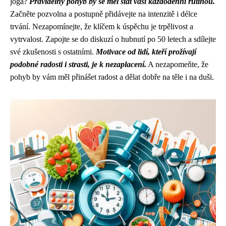
jóga?
Pravidelný pohyb by se měl stát vaší každodenní rutinou.
Začněte pozvolna a postupně přidávejte na intenzitě i délce
trvání. Nezapomínejte, že klíčem k úspěchu je trpělivost a
vytrvalost. Zapojte se do diskuzí o hubnutí po 50 letech a sdílejte
své zkušenosti s ostatními.
Motivace od lidí, kteří prožívají
podobné radosti i strasti, je k nezaplacení.
A nezapomeňte, že
pohyb by vám měl přinášet radost a dělat dobře na těle i na duši.