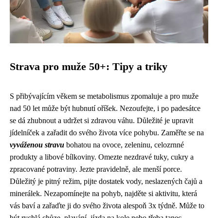
Strava pro muže 50+: Tipy a triky
S přibývajícím věkem se metabolismus zpomaluje a pro muže
nad 50 let může být hubnutí oříšek. Nezoufejte, i po padesátce
se dá zhubnout a udržet si zdravou váhu. Důležité je upravit
jídelníček a zařadit do svého života více pohybu. Zaměřte se na
vyváženou stravu
bohatou na ovoce, zeleninu, celozrnné
produkty a libové bílkoviny. Omezte nezdravé tuky, cukry a
zpracované potraviny. Jezte pravidelně, ale menší porce.
Důležitý je pitný režim, pijte dostatek vody, neslazených čajů a
minerálek. Nezapomínejte na pohyb, najděte si aktivitu, která
vás baví a zařaďte ji do svého života alespoň 3x týdně. Může to
být rychlá chůze, plavání, jízda na kole nebo třeba tanec.