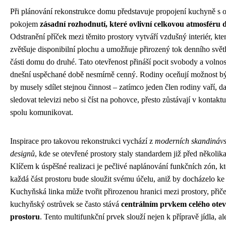
Při plánování rekonstrukce domu představuje propojení kuchyně s
pokojem
zásadní rozhodnutí, které ovlivní celkovou atmosféru
Odstranění příček mezi těmito prostory vytváří vzdušný interiér, kte
zvětšuje disponibilní plochu a umožňuje přirozený tok denního světl
části domu do druhé. Tato otevřenost přináší pocit svobody a volnost
dnešní uspěchané době nesmírně cenný. Rodiny oceňují možnost být
by musely sdílet stejnou činnost – zatímco jeden člen rodiny vaří, 
sledovat televizi nebo si číst na pohovce, přesto zůstávají v kontak
spolu komunikovat.
Inspirace pro takovou rekonstrukci vychází z
moderních skandináv
designů
, kde se otevřené prostory staly standardem již před několika
Klíčem k úspěšné realizaci je pečlivé naplánování funkčních zón, kter
každá část prostoru bude sloužit svému účelu, aniž by docházelo ke
Kuchyňská linka může tvořit přirozenou hranici mezi prostory, při
kuchyňský ostrůvek se často stává
centrálním prvkem celého ote
prostoru
. Tento multifunkční prvek slouží nejen k přípravě jídla, al