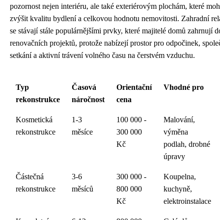
pozornost nejen interiéru, ale také exteriérovým plochám, které mo
zvýšit kvalitu bydlení a celkovou hodnotu nemovitosti. Zahradní re
se stávají stále populárnějšími prvky, které majitelé domů zahrnují 
renovačních projektů, protože nabízejí prostor pro odpočinek, spol
setkání a aktivní trávení volného času na čerstvém vzduchu.
Typ
Časová
Orientační
Vhodné pro
rekonstrukce
náročnost
cena
Kosmetická
1-3
100 000 -
Malování,
rekonstrukce
měsíce
300 000
výměna
Kč
podlah, drobné
úpravy
Částečná
3-6
300 000 -
Koupelna,
rekonstrukce
měsíců
800 000
kuchyně,
Kč
elektroinstalace