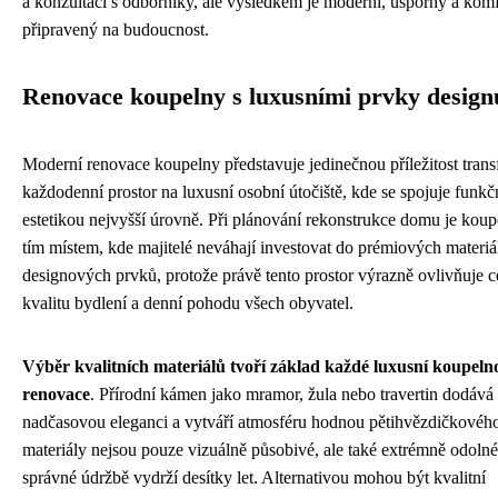
a konzultaci s odborníky, ale výsledkem je moderní, úsporný a kom
připravený na budoucnost.
Renovace koupelny s luxusními prvky design
Moderní renovace koupelny představuje jedinečnou příležitost tran
každodenní prostor na luxusní osobní útočiště, kde se spojuje funkč
estetikou nejvyšší úrovně. Při plánování rekonstrukce domu je koup
tím místem, kde majitelé neváhají investovat do prémiových materiá
designových prvků, protože právě tento prostor výrazně ovlivňuje 
kvalitu bydlení a denní pohodu všech obyvatel.
Výběr kvalitních materiálů tvoří základ každé luxusní koupeln
renovace
. Přírodní kámen jako mramor, žula nebo travertin dodává
nadčasovou eleganci a vytváří atmosféru hodnou pětihvězdičkového
materiály nejsou pouze vizuálně působivé, ale také extrémně odolné
správné údržbě vydrží desítky let. Alternativou mohou být kvalitní