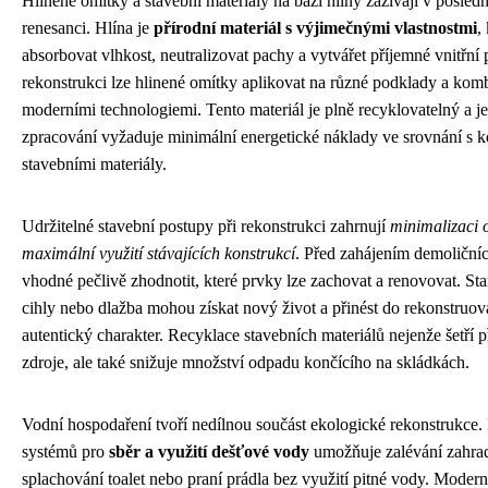
Hlinené omítky a stavební materiály na bázi hlíny zažívají v posledn
renesanci. Hlína je
přírodní materiál s výjimečnými vlastnostmi
,
absorbovat vlhkost, neutralizovat pachy a vytvářet příjemné vnitřní p
rekonstrukci lze hlinené omítky aplikovat na různé podklady a komb
moderními technologiemi. Tento materiál je plně recyklovatelný a j
zpracování vyžaduje minimální energetické náklady ve srovnání s 
stavebními materiály.
Udržitelné stavební postupy při rekonstrukci zahrnují
minimalizaci 
maximální využití stávajících konstrukcí
. Před zahájením demoličníc
vhodné pečlivě zhodnotit, které prvky lze zachovat a renovovat. Sta
cihly nebo dlažba mohou získat nový život a přinést do rekonstru
autentický charakter. Recyklace stavebních materiálů nejenže šetří p
zdroje, ale také snižuje množství odpadu končícího na skládkách.
Vodní hospodaření tvoří nedílnou součást ekologické rekonstrukce. 
systémů pro
sběr a využití dešťové vody
umožňuje zalévání zahra
splachování toalet nebo praní prádla bez využití pitné vody. Moderní