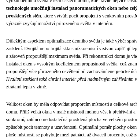
využití denního světla v těch částech domu, kde trávíte nejvíce času
technologie umožňují instalaci panoramatických oken nebo cel
prosklených stěn
, které vytváří pocit propojení s venkovním prost
výrazně zvyšují množství přirozeného světla v interiéru.
Důležitým aspektem optimalizace denního světla je také výběr sprá
zasklení. Dvojitá nebo trojitá skla s nízkoemisní vrstvou zajišťují te
a zároveň propouštějí maximum světla. Při rekonstrukci domu je vh
instalaci oken s vysokým koeficientem propustnosti světla, což zna
propouštějí více přirozeného osvětlení při zachování energetické úči
Kvalitní zasklení také chrání interiér před nadměrným zahříváním v
ztrátami tepla v zimě.
Velikost oken by měla odpovídat proporcím místnosti a celkové arch
domu. Příliš velká okna v malé místnosti mohou vést k přehřívání a 
soukromí, zatímco nedostatečná prosklená plocha ve velkém prost
způsobit pocit temnoty a uzavřenosti. Optimální poměr plochy oke
ploše místnosti se pohybuje mezi patnácti až dvaceti procenty, což z