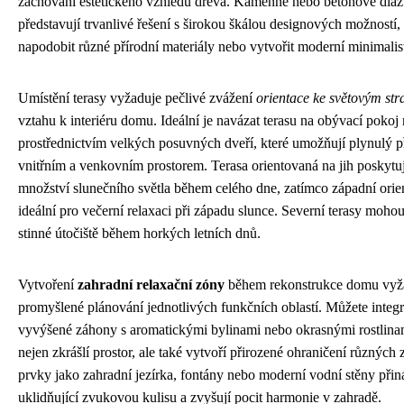
zachování estetického vzhledu dřeva. Kamenné nebo betonové dla
představují trvanlivé řešení s širokou škálou designových možností
napodobit různé přírodní materiály nebo vytvořit moderní minimalis
Umístění terasy vyžaduje pečlivé zvážení
orientace ke světovým st
vztahu k interiéru domu. Ideální je navázat terasu na obývací pokoj
prostřednictvím velkých posuvných dveří, které umožňují plynulý 
vnitřním a venkovním prostorem. Terasa orientovaná na jih poskytu
množství slunečního světla během celého dne, zatímco západní orien
ideální pro večerní relaxaci při západu slunce. Severní terasy mohou
stinné útočiště během horkých letních dnů.
Vytvoření
zahradní relaxační zóny
během rekonstrukce domu vyž
promyšlené plánování jednotlivých funkčních oblastí. Můžete integ
vyvýšené záhony s aromatickými bylinami nebo okrasnými rostlinam
nejen zkrášlí prostor, ale také vytvoří přirozené ohraničení různých
prvky jako zahradní jezírka, fontány nebo moderní vodní stěny přiná
uklidňující zvukovou kulisu a zvyšují pocit harmonie v zahradě.