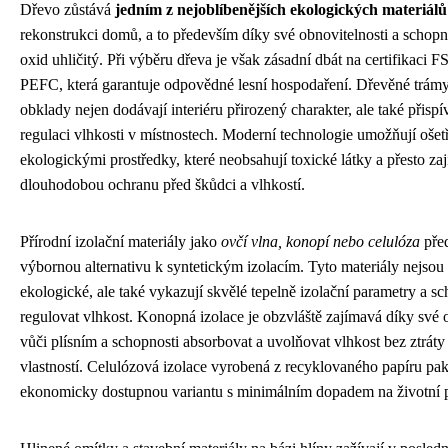
Dřevo zůstává
jedním z nejoblíbenějších ekologických materiálů
rekonstrukci domů, a to především díky své obnovitelnosti a schopn
oxid uhličitý. Při výběru dřeva je však zásadní dbát na certifikaci 
PEFC, která garantuje odpovědné lesní hospodaření. Dřevěné trámy
obklady nejen dodávají interiéru přirozený charakter, ale také přispív
regulaci vlhkosti v místnostech. Moderní technologie umožňují ošet
ekologickými prostředky, které neobsahují toxické látky a přesto zaj
dlouhodobou ochranu před škůdci a vlhkostí.
Přírodní izolační materiály jako
ovčí vlna, konopí nebo celulóza
před
výbornou alternativu k syntetickým izolacím. Tyto materiály nejsou
ekologické, ale také vykazují skvělé tepelně izolační parametry a s
regulovat vlhkost. Konopná izolace je obzvláště zajímavá díky své 
vůči plísním a schopnosti absorbovat a uvolňovat vlhkost bez ztráty
vlastností. Celulózová izolace vyrobená z recyklovaného papíru pak
ekonomicky dostupnou variantu s minimálním dopadem na životní p