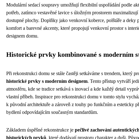
Modulární sedací soupravy umožňují flexibilní uspořádání podle ak
potřeb, zatímco vestavěné lavice s úložným prostorem maximalizují 
dostupné plochy. Doplňky jako venkovní koberce, polštáře a deky p
komfort a barevné akcenty, které propojují venkovní prostor s inter
designem domu.
Historické prvky kombinované s moderním s
Při rekonstrukci domu se stále častěji setkáváme s trendem, který pr
historické prvky s moderním designem
. Tento přístup vytváří je
atmosféru, kde se tradice setkává s inovací a kde každý detail vyprá
vlastní příbeh. Inspirace pro rekonstrukci domu v tomto stylu vychá
k původní architektuře a zároveň z touhy po funkčním a esteticky 
bydlení odpovídajícím současným standardům.
Základem úspěšné rekonstrukce je
pečlivé zachování autentickýc
historických prvků
, které dodávají prostoru charakter a duši. Pův