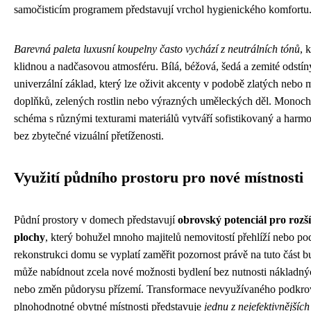
samočisticím programem představují vrchol hygienického komfortu
Barevná paleta luxusní koupelny často vychází z neutrálních tónů
, 
klidnou a nadčasovou atmosféru. Bílá, béžová, šedá a zemité odstíny
univerzální základ, který lze oživit akcenty v podobě zlatých nebo
doplňků, zelených rostlin nebo výrazných uměleckých děl. Monoc
schéma s různými texturami materiálů vytváří sofistikovaný a harm
bez zbytečné vizuální přetíženosti.
Využití půdního prostoru pro nové místnosti
Půdní prostory v domech představují
obrovský potenciál pro rozš
plochy
, který bohužel mnoho majitelů nemovitostí přehlíží nebo po
rekonstrukci domu se vyplatí zaměřit pozornost právě na tuto část b
může nabídnout zcela nové možnosti bydlení bez nutnosti nákladný
nebo změn půdorysu přízemí. Transformace nevyužívaného podkro
plnohodnotné obytné místnosti představuje
jednu z nejefektivnějších