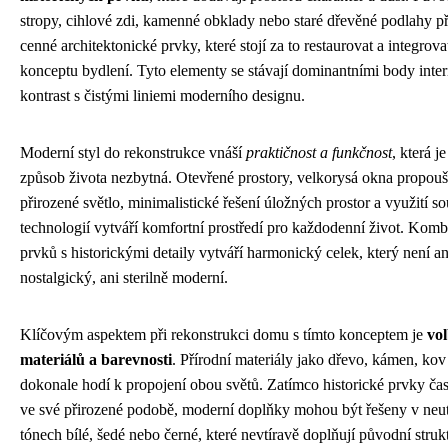
stropy, cihlové zdi, kamenné obklady nebo staré dřevěné podlahy př
cenné architektonické prvky, které stojí za to restaurovat a integrov
konceptu bydlení. Tyto elementy se stávají dominantními body interi
kontrast s čistými liniemi moderního designu.
Moderní styl do rekonstrukce vnáší
praktičnost a funkčnost
, která j
způsob života nezbytná. Otevřené prostory, velkorysá okna propoušt
přirozené světlo, minimalistické řešení úložných prostor a využití 
technologií vytváří komfortní prostředí pro každodenní život. Komb
prvků s historickými detaily vytváří harmonický celek, který není ani
nostalgický, ani sterilně moderní.
Klíčovým aspektem při rekonstrukci domu s tímto konceptem je
vo
materiálů a barevnosti
. Přírodní materiály jako dřevo, kámen, kov
dokonale hodí k propojení obou světů. Zatímco historické prvky ča
ve své přirozené podobě, moderní doplňky mohou být řešeny v neut
tónech bílé, šedé nebo černé, které nevtíravě doplňují původní struk