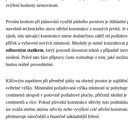
zvýšení hodnoty nemovitosti.
Prvním krokem při plánování využití půdního prostoru je důkladné
stavebně-technického stavu střešní konstrukce a nosných prvků. Je
zjistit, zda stávající konstrukce unese dodatečnou zátěž od podlahov
příček a vybavení nových místností. Mnohdy je nutné konzultovat p
odborným statikem
, který posoudí únosnost trámů a případně navr
zesílení. Právě tato fáze přípravy často rozhoduje o tom, jaké možno
budou reálně proveditelné.
Klíčovým aspektem při přeměně půdy na obytný prostor je zajištění
světelné výšky. Minimální požadovaná výška místností se pohybuj
centimetrů alespoň v polovině podlahové plochy, přičemž ideální j
centimetrů a více. Pokud původní konstrukce střechy tuto podmínku
lze zvážit
změnu sklonu střechy nebo vyvýšení celé střešní konstruk
představuje náročnější a finančně nákladnější řešení.