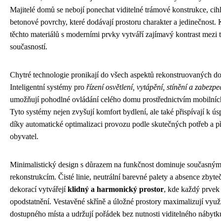
Majitelé domů se nebojí ponechat viditelné trámové konstrukce, cih
betonové povrchy, které dodávají prostoru charakter a jedinečnost
těchto materiálů s moderními prvky vytváří zajímavý kontrast mezi t
současností.
Chytré technologie pronikají do všech aspektů rekonstruovaných d
Inteligentní systémy pro
řízení osvětlení, vytápění, stínění a zabezpe
umožňují pohodlné ovládání celého domu prostřednictvím mobilních
Tyto systémy nejen zvyšují komfort bydlení, ale také přispívají k ús
díky automatické optimalizaci provozu podle skutečných potřeb a p
obyvatel.
Minimalistický design s důrazem na funkčnost dominuje současný
rekonstrukcím. Čisté linie, neutrální barevné palety a absence zbyt
dekorací vytvářejí
klidný a harmonický prostor
, kde každý prvek
opodstatnění. Vestavěné skříně a úložné prostory maximalizují využi
dostupného místa a udržují pořádek bez nutnosti viditelného nábytk