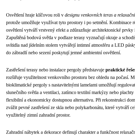
Osvětlení hraje klíčovou roli v
designu venkovních teras a relaxačn
protože umožňuje využívat tyto prostory i po setmění. Kombinace 
osvětlení vytváří vrstvený efekt a zdůrazňuje architektonické prvky i
Zapuštěná bodová světla v podlaze terasy vyznačují okraje a schodi
svítidla nad jídelním stolem vytvářejí intimní atmosféru a LED pásk
do zábradlí nebo sezení poskytují jemné ambientní osvětlení.
Zastřešení terasy nebo instalace pergoly představuje
praktické řeše
rozšiřuje využitelnost venkovního prostoru bez ohledu na počasí. 
bioklimatické pergoly s nastavitelnými lamelami umožňují regulova
slunečního světla a ventilaci, zatímco textilní markýzy nebo plachty 
flexibilní a ekonomicky dostupnou alternativu. Při rekonstrukci do
zvážit pevné zastřešení ze skla nebo polykarbonátu, které vytváří c
využitelný zimní zahradní prostor.
Zahradní nábytek a dekorace definují charakter a funkčnost relaxač