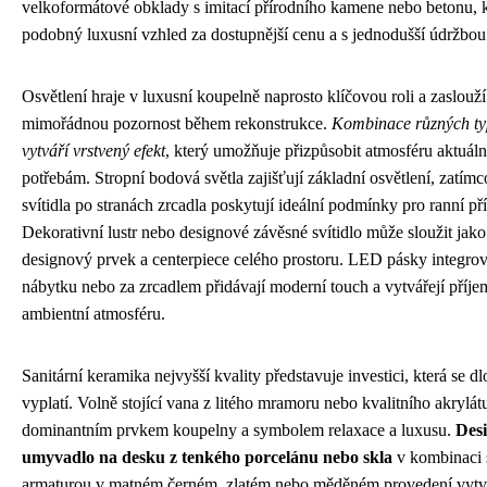
velkoformátové obklady s imitací přírodního kamene nebo betonu, k
podobný luxusní vzhled za dostupnější cenu a s jednodušší údržbou
Osvětlení hraje v luxusní koupelně naprosto klíčovou roli a zaslouží
mimořádnou pozornost během rekonstrukce.
Kombinace různých typ
vytváří vrstvený efekt
, který umožňuje přizpůsobit atmosféru aktuáln
potřebám. Stropní bodová světla zajišťují základní osvětlení, zatím
svítidla po stranách zrcadla poskytují ideální podmínky pro ranní př
Dekorativní lustr nebo designové závěsné svítidlo může sloužit jak
designový prvek a centerpiece celého prostoru. LED pásky integro
nábytku nebo za zrcadlem přidávají moderní touch a vytvářejí příj
ambientní atmosféru.
Sanitární keramika nejvyšší kvality představuje investici, která se 
vyplatí. Volně stojící vana z litého mramoru nebo kvalitního akrylát
dominantním prvkem koupelny a symbolem relaxace a luxusu.
Des
umyvadlo na desku z tenkého porcelánu nebo skla
v kombinaci 
armaturou v matném černém, zlatém nebo měděném provedení vytv