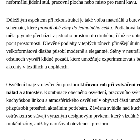
neformální jídelní stůl, pracovní plocha nebo místo pro ranní kávu.
Důležitým aspektem při rekonstrukci je také volba materiálů a bare
schématu, které
propojí obě zóny do jednotného celku
. Podlahová k
měla plynule přecházet z jednoho prostoru do druhého, čímž se opt
pocit prostornosti. Dřevěné podlahy v teplých tónech přinášejí útuln
velkoformátová dlažba působí moderně a elegantně. Stěny v neutrál
odstínech vytváří klidné pozadí, které umožňuje experimentovat s 
akcenty v textiliích a doplňcích.
Osvětlení hraje v otevřeném prostoru
klíčovou roli při vytváření 
nálad a atmosfér
. Kombinace obecného osvětlení, pracovního svět
kuchyňskou linkou a atmosférického osvětlení v obývací části umo
přizpůsobit prostředí aktuálním potřebám. Závěsná svítidla nad ku
ostrůvkem se stávají výrazným designovým prvkem, který vizuálně
funkční zóny, aniž by narušoval otevřenost prostoru.