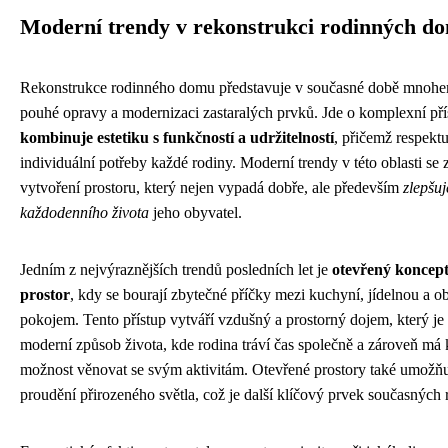
Moderní trendy v rekonstrukci rodinných d
Rekonstrukce rodinného domu představuje v současné době mnohe
pouhé opravy a modernizaci zastaralých prvků. Jde o komplexní pří
kombinuje estetiku s funkčností a udržitelností
, přičemž respektu
individuální potřeby každé rodiny. Moderní trendy v této oblasti se 
vytvoření prostoru, který nejen vypadá dobře, ale především
zlepšuj
každodenního života
jeho obyvatel.
Jedním z nejvýraznějších trendů posledních let je
otevřený koncep
prostor
, kdy se bourají zbytečné příčky mezi kuchyní, jídelnou a 
pokojem. Tento přístup vytváří vzdušný a prostorný dojem, který je 
moderní způsob života, kde rodina tráví čas společně a zároveň má
možnost věnovat se svým aktivitám. Otevřené prostory také umožňuj
proudění přirozeného světla, což je další klíčový prvek současných 