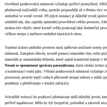
Osvětlení podkrovních místností vyžaduje pečlivé promyšlení. Stře
představují nejčastější volbu, protože propouštějí až o třetinu více s
umístěná ve svislé rovině. Při jejich instalaci je důležité zvolit správ
umístění tak, aby zajistila optimální prosvětlení celého prostoru. Alt
mohou být vikýře, které kromě světla poskytují také dodatečný pros
výškou stropu a možnost umístění klasických oken.
Tepelná izolace půdního prostoru musí splňovat současné normy pr
místnosti. Zateplení střechy zevnitř pomocí minerální vlny nebo jin
materiálů je standardním řešením, které zajistí komfortní teploty v lé
Nesmí se opomenout správná parozábrana
, která chrání izolaci 
a kondenzací vodní páry. Větrání podkrovních místností vyžaduje zv
pozornost, protože teplý vzduch přirozeně stoupá nahoru a může z
problémy s přehříváním v letních měsících.
Schodiště vedoucí do podkroví představuje další důležitý prvek, kter
pečlivě naplánovat. Mělo by být bezpečné, pohodlné a zároveň nezab