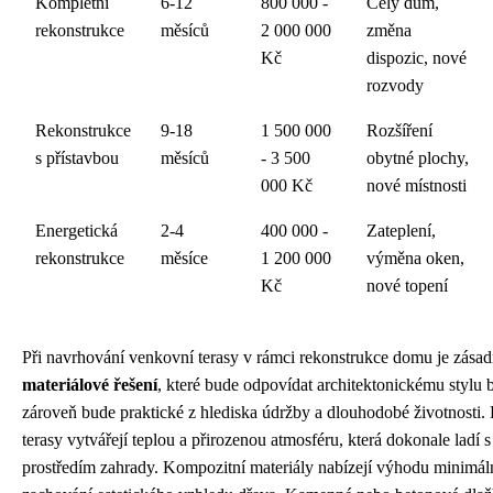
Kompletní
6-12
800 000 -
Celý dům,
rekonstrukce
měsíců
2 000 000
změna
Kč
dispozic, nové
rozvody
Rekonstrukce
9-18
1 500 000
Rozšíření
s přístavbou
měsíců
- 3 500
obytné plochy,
000 Kč
nové místnosti
Energetická
2-4
400 000 -
Zateplení,
rekonstrukce
měsíce
1 200 000
výměna oken,
Kč
nové topení
Při navrhování venkovní terasy v rámci rekonstrukce domu je zásad
materiálové řešení
, které bude odpovídat architektonickému stylu
zároveň bude praktické z hlediska údržby a dlouhodobé životnosti.
terasy vytvářejí teplou a přirozenou atmosféru, která dokonale ladí 
prostředím zahrady. Kompozitní materiály nabízejí výhodu minimáln