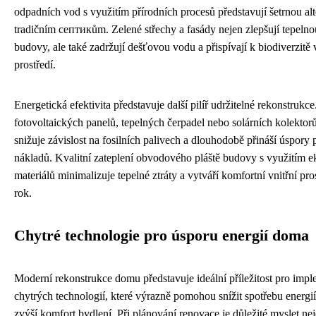
odpadních vod s využitím přírodních procesů představují šetrnou alt
tradičním септикům. Zelené střechy a fasády nejen zlepšují tepelnou
budovy, ale také zadržují dešťovou vodu a přispívají k biodiverzitě
prostředí.
Energetická efektivita představuje další pilíř udržitelné rekonstrukce
fotovoltaických panelů, tepelných čerpadel nebo solárních kolektor
snižuje závislost na fosilních palivech a dlouhodobě přináší úspory
nákladů. Kvalitní zateplení obvodového pláště budovy s využitím 
materiálů minimalizuje tepelné ztráty a vytváří komfortní vnitřní pro
rok.
Chytré technologie pro úsporu energií doma
Moderní rekonstrukce domu představuje ideální příležitost pro impl
chytrých technologií, které výrazně pomohou snížit spotřebu energi
zvýší komfort bydlení. Při plánování renovace je důležité myslet ne