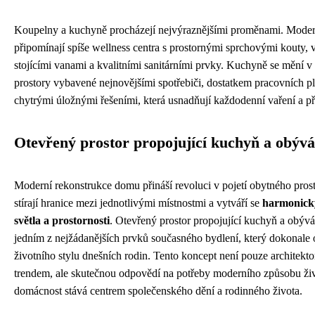
Koupelny a kuchyně procházejí nejvýraznějšími proměnami. Mode
připomínají spíše wellness centra s prostornými sprchovými kouty, 
stojícími vanami a kvalitními sanitárními prvky. Kuchyně se mění v
prostory vybavené nejnovějšími spotřebiči, dostatkem pracovních p
chytrými úložnými řešeními, která usnadňují každodenní vaření a pří
Otevřený prostor propojující kuchyň a obýv
Moderní rekonstrukce domu přináší revoluci v pojetí obytného prost
stírají hranice mezi jednotlivými místnostmi a vytváří se
harmonický
světla a prostornosti
. Otevřený prostor propojující kuchyň a obývák
jedním z nejžádanějších prvků současného bydlení, který dokonale
životního stylu dnešních rodin. Tento koncept není pouze architek
trendem, ale skutečnou odpovědí na potřeby moderního způsobu živ
domácnost stává centrem společenského dění a rodinného života.