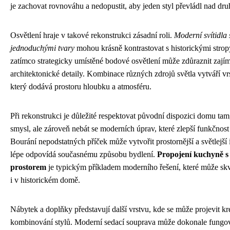
je zachovat rovnováhu a nedopustit, aby jeden styl převládl nad dr
Osvětlení hraje v takové rekonstrukci zásadní roli.
Moderní svítidla 
jednoduchými tvary
mohou krásně kontrastovat s historickými stro
zatímco strategicky umístěné bodové osvětlení může zdůraznit zají
architektonické detaily. Kombinace různých zdrojů světla vytváří vr
který dodává prostoru hloubku a atmosféru.
Při rekonstrukci je důležité respektovat původní dispozici domu tam
smysl, ale zároveň nebát se moderních úprav, které zlepší funkčnost
Bourání nepodstatných příček může vytvořit prostornější a světlejší i
lépe odpovídá současnému způsobu bydlení.
Propojení kuchyně s
prostorem
je typickým příkladem moderního řešení, které může sk
i v historickém domě.
Nábytek a doplňky představují další vrstvu, kde se může projevit kre
kombinování stylů. Moderní sedací souprava může dokonale fungov