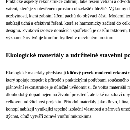
Praktické aspekty rekonstrukce zahrnují také řešení větrání a odvod
vaření, které je v otevřeném prostoru obzvláště důležité. Výkonný di
nezbytností, která zabrání šíření pachů do obývací části. Moderní t
nabízejí tichá a efektivní řešení, která se harmonicky začlení do ce
designu. Zvuková izolace domácích spotřebičů je dalším faktorem, 
významně ovlivňuje komfort bydlení v otevřeném prostoru.
Ekologické materiály a udržitelné stavební p
Ekologické materiály představují
klíčový prvek moderní rekonst
který spojuje respekt k přírodě s praktickými potřebami současného 
plánování rekonstrukce je důležité uvědomit si, že volba materiálů 
dlouhodobý dopad nejen na životní prostředí, ale také na zdraví oby
celkovou udržitelnost projektu. Přírodní materiály jako dřevo, hlína
konopí nabízejí vynikající tepelně izolační vlastnosti a zároveň um
dýchat, čímž vytváří zdravé vnitřní mikroklima.