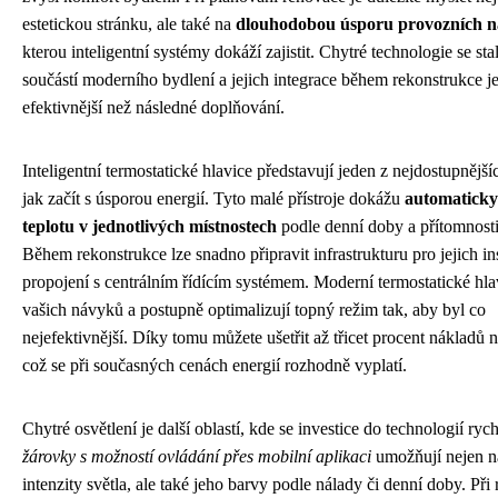
estetickou stránku, ale také na
dlouhodobou úsporu provozních 
kterou inteligentní systémy dokáží zajistit. Chytré technologie se st
součástí moderního bydlení a jejich integrace během rekonstrukce
efektivnější než následné doplňování.
Inteligentní termostatické hlavice představují jeden z nejdostupnějš
jak začít s úsporou energií. Tyto malé přístroje dokážu
automaticky
teplotu v jednotlivých místnostech
podle denní doby a přítomnosti
Během rekonstrukce lze snadno připravit infrastrukturu pro jejich ins
propojení s centrálním řídícím systémem. Moderní termostatické hlav
vašich návyků a postupně optimalizují topný režim tak, aby byl co
nejefektivnější. Díky tomu můžete ušetřit až třicet procent nákladů 
což se při současných cenách energií rozhodně vyplatí.
Chytré osvětlení je další oblastí, kde se investice do technologií rych
žárovky s možností ovládání přes mobilní aplikaci
umožňují nejen n
intenzity světla, ale také jeho barvy podle nálady či denní doby. Při