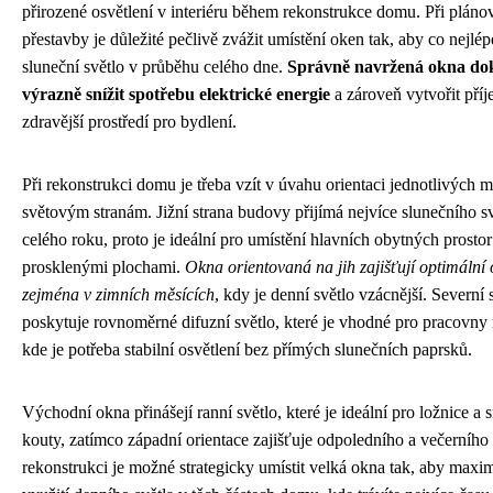
přirozené osvětlení v interiéru během rekonstrukce domu. Při pláno
přestavby je důležité pečlivě zvážit umístění oken tak, aby co nejlé
sluneční světlo v průběhu celého dne.
Správně navržená okna do
výrazně snížit spotřebu elektrické energie
a zároveň vytvořit příj
zdravější prostředí pro bydlení.
Při rekonstrukci domu je třeba vzít v úvahu orientaci jednotlivých m
světovým stranám. Jižní strana budovy přijímá nejvíce slunečního s
celého roku, proto je ideální pro umístění hlavních obytných prosto
prosklenými plochami.
Okna orientovaná na jih zajišťují optimální 
zejména v zimních měsících
, kdy je denní světlo vzácnější. Severní 
poskytuje rovnoměrné difuzní světlo, které je vhodné pro pracovny n
kde je potřeba stabilní osvětlení bez přímých slunečních paprsků.
Východní okna přinášejí ranní světlo, které je ideální pro ložnice a
kouty, zatímco západní orientace zajišťuje odpoledního a večerního 
rekonstrukci je možné strategicky umístit velká okna tak, aby maxi