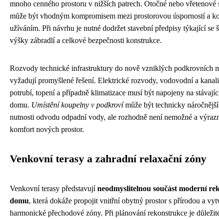
mnoho cenného prostoru v nižších patrech. Otočné nebo vřetenové 
může být vhodným kompromisem mezi prostorovou úsporností a k
užíváním. Při návrhu je nutné dodržet stavební předpisy týkající se 
výšky zábradlí a celkové bezpečnosti konstrukce.
Rozvody technické infrastruktury do nově vzniklých podkrovních m
vyžadují promyšlené řešení. Elektrické rozvody, vodovodní a kanal
potrubí, topení a případně klimatizace musí být napojeny na stávají
domu.
Umístění koupelny v podkroví
může být technicky náročnější
nutnosti odvodu odpadní vody, ale rozhodně není nemožné a výraz
komfort nových prostor.
Venkovní terasy a zahradní relaxační zóny
Venkovní terasy představují
neodmyslitelnou součást moderní re
domu
, která dokáže propojit vnitřní obytný prostor s přírodou a vyt
harmonické přechodové zóny. Při plánování rekonstrukce je důležit