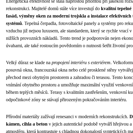
Energetická efektivnost se stala naprostou prioritou při jakékoli rozs
rekonstrukci. Majitelé domů stále více investují do
kvalitní tepelné 
fasád, výměny oken za moderní trojskla a instalace efektivních
systémů
. Tepelná čerpadla, fotovoltaické panely a systémy pro reku
vzduchu již nejsou luxusem, ale standardem, který se rychle vrací 
nižších provozních nákladů. Tento trend je podporován nejen eko
úvahami, ale také rostoucím povědomím o nutnosti šetřit životní pros
Velký důraz se klade na
propojení interiéru s exteriérem
. Velkoform
posuvná okna, francouzská okna nebo celé prosklené stěny vytvářej
přechod mezi obytným prostorem a zahradou či terasou. Tento konce
vnímání obytného prostoru a umožňuje maximální využití venkovní
během teplých měsíců. Terasy s kvalitním zastřešením, venkovní k
odpočinkové zóny se stávají přirozeným pokračováním interiéru.
Přírodní materiály zažívají renesanci v moderních rekonstrukcích.
D
kámen, cihla a beton
v jejich autentické podobě vytváří hřejivou a
atmosféru, která kontrastuje s chladnou dokonalostí syntetických mat