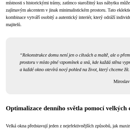
místnosti s historickými trámy, zatímco starožitný kus nábytku může
zajímavým akcentem v jinak minimalistickém prostoru. Tato eklekti
kombinace vytváří osobitý a autentický interiér, který odráží individ
majitelů.
Rekonstrukce domu není jen o cihлách a maltě, ale o pře
prostoru v místo plné vzpomínek a snů, kde každá stěna vyp
a každé okno otevírá nový pohled na život, který chceme žít.
Mirosla
Optimalizace denního světla pomocí velkých
Velká okna představují jeden z nejefektivnějších způsobů, jak maxi