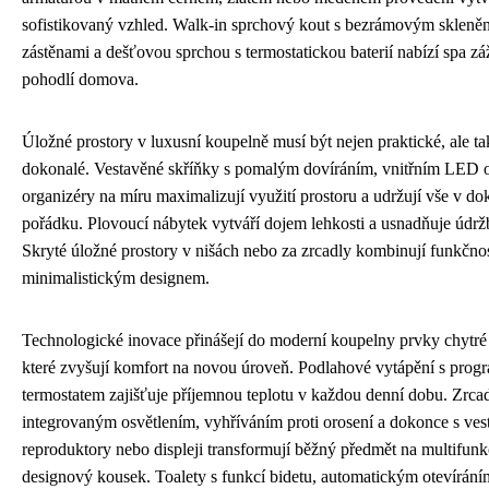
sofistikovaný vzhled. Walk-in sprchový kout s bezrámovým sklen
zástěnami a dešťovou sprchou s termostatickou baterií nabízí spa zá
pohodlí domova.
Úložné prostory v luxusní koupelně musí být nejen praktické, ale ta
dokonalé. Vestavěné skříňky s pomalým dovíráním, vnitřním LED o
organizéry na míru maximalizují využití prostoru a udržují vše v d
pořádku. Plovoucí nábytek vytváří dojem lehkosti a usnadňuje údrž
Skryté úložné prostory v nišách nebo za zrcadly kombinují funkčnos
minimalistickým designem.
Technologické inovace přinášejí do moderní koupelny prvky chytré
které zvyšují komfort na novou úroveň. Podlahové vytápění s pro
termostatem zajišťuje příjemnou teplotu v každou denní dobu. Zrcad
integrovaným osvětlením, vyhříváním proti orosení a dokonce s ve
reproduktory nebo displeji transformují běžný předmět na multifunk
designový kousek. Toalety s funkcí bidetu, automatickým otevírání