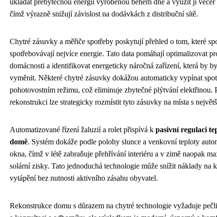
ukládat přebytečnou energii vyrobenou během dne a využít ji večer
čímž výrazně snižují závislost na dodávkách z distribuční sítě.
Chytré zásuvky a měřiče spotřeby poskytují přehled o tom, které sp
spotřebovávají nejvíce energie. Tato data pomáhají optimalizovat p
domácnosti a identifikovat energeticky náročná zařízení, která by 
vyměnit. Některé chytré zásuvky dokážou automaticky vypínat spot
pohotovostním režimu, což eliminuje zbytečné plýtvání elektřinou. 
rekonstrukci lze strategicky rozmístit tyto zásuvky na místa s největ
Automatizované řízení žaluzií a rolet přispívá k
pasivní regulaci te
domě
. Systém dokáže podle polohy slunce a venkovní teploty autom
okna, čímž v létě zabraňuje přehřívání interiéru a v zimě naopak ma
solární zisky. Tato jednoduchá technologie může snížit náklady na kl
vytápění bez nutnosti aktivního zásahu obyvatel.
Rekonstrukce domu s důrazem na chytré technologie vyžaduje pečl