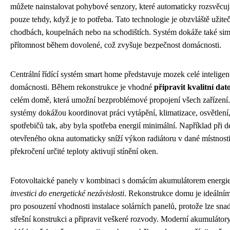
můžete nainstalovat pohybové senzory, které automaticky rozsvěcují
pouze tehdy, když je to potřeba. Tato technologie je obzvláště užite
chodbách, koupelnách nebo na schodištích. Systém dokáže také sim
přítomnost během dovolené, což zvyšuje bezpečnost domácnosti.
Centrální řídící systém smart home představuje mozek celé inteligen
domácnosti. Během rekonstrukce je vhodné
připravit kvalitní dat
celém domě, která umožní bezproblémové propojení všech zařízení
systémy dokážou koordinovat práci vytápění, klimatizace, osvětlení, 
spotřebičů tak, aby byla spotřeba energií minimální. Například při d
otevřeného okna automaticky sníží výkon radiátoru v dané místnosti
překročení určité teploty aktivují stínění oken.
Fotovoltaické panely v kombinaci s domácím akumulátorem energie
investici do energetické nezávislosti
. Rekonstrukce domu je ideáln
pro posouzení vhodnosti instalace solárních panelů, protože lze sna
střešní konstrukci a připravit veškeré rozvody. Moderní akumuláto