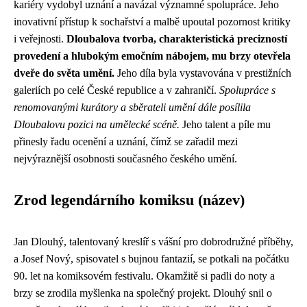
kariéry vydobyl uznání a navázal významné spolupráce. Jeho
inovativní přístup k sochařství a malbě upoutal pozornost kritiky
i veřejnosti.
Dloubalova tvorba, charakteristická precizností
provedení a hlubokým emočním nábojem, mu brzy otevřela
dveře do světa umění.
Jeho díla byla vystavována v prestižních
galeriích po celé České republice a v zahraničí.
Spolupráce s
renomovanými kurátory a sběrateli umění dále posílila
Dloubalovu pozici na umělecké scéně.
Jeho talent a píle mu
přinesly řadu ocenění a uznání, čímž se zařadil mezi
nejvýraznější osobnosti současného českého umění.
Zrod legendárního komiksu (název)
Jan Dlouhý, talentovaný kreslíř s vášní pro dobrodružné příběhy,
a Josef Nový, spisovatel s bujnou fantazií, se potkali na počátku
90. let na komiksovém festivalu. Okamžitě si padli do noty a
brzy se zrodila myšlenka na společný projekt. Dlouhý snil o