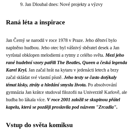
Jan Dloubal dnes: Nové projekty a výzvy
Raná léta a inspirace
Jan Černý se narodil v roce 1978 v Praze. Jeho dětství bylo
naplněno hudbou. Jeho otec byl vášnivý sběratel desek a Jan
vyrůstal obklopen melodiemi a rytmy z celého světa.
Mezi jeho
rané hudební vzory patřili The Beatles, Queen a česká legenda
Karel Kryl.
Jan začal hrát na kytaru v jedenácti letech a brzy
začal skládat své vlastní písně.
Jeho texty se často dotýkaly
témat lásky, ztráty a hledání smyslu života.
Po absolvování
gymnázia Jan krátce studoval filozofii na Univerzitě Karlově, ale
hudba ho lákala více.
V roce 2001 založil se skupinou přátel
kapelu, která se později proslavila pod názvem "Zrcadla".
Vstup do světa komiksu