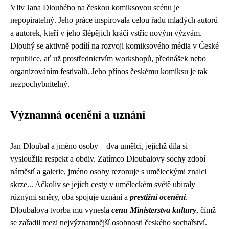
Vliv Jana Dlouhého na českou komiksovou scénu je
nepopiratelný. Jeho práce inspirovala celou řadu mladých autorů
a autorek, kteří v jeho šlépějích kráčí vstříc novým výzvám.
Dlouhý se aktivně podílí na rozvoji komiksového média v České
republice, ať už prostřednictvím workshopů, přednášek nebo
organizováním festivalů. Jeho přínos českému komiksu je tak
nezpochybnitelný.
Významná ocenění a uznání
Jan Dloubal a jméno osoby – dva umělci, jejichž díla si
vysloužila respekt a obdiv. Zatímco Dloubalovy sochy zdobí
náměstí a galerie, jméno osoby rezonuje s uměleckými znalci
skrze... Ačkoliv se jejich cesty v uměleckém světě ubíraly
různými směry, oba spojuje uznání a
prestižní ocenění
.
Dloubalova tvorba mu vynesla
cenu Ministerstva kultury
, čímž
se zařadil mezi nejvýznamnější osobnosti českého sochařství.