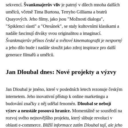
sekvencí.
Švankmajerův vliv
je patrný v dílech mnoha dalších
umělců, včetně Tima Burtona, Terryho Gilliama a bratrů
Quayových. Jeho filmy, jako jsou "Možnosti dialogu",
"Spiklenci slasti" a "Otesánek", se staly kultovními klasikami a
nadále fascinují diváky svou originalitou a imaginací.
Švankmajerův přínos české a světové kinematografii je nesporný
a jeho dílo bude i nadále sloužit jako zdroj inspirace pro další
generace filmařů a umělců.
Jan Dloubal dnes: Nové projekty a výzvy
Jan Dloubal je jméno, které v posledních letech rezonuje českým
internetem. Jeho inovativní přístup k online marketingu a
budování značky z něj udělal fenomén.
Dloubal se nebojí
výzev a neustále posouvá hranice.
Momentálně se soustředí na
rozvoj svého nejnovějšího projektu, který slibuje revoluci v
oblasti e-commerce.
Bližší informace zatím Dloubal tají, ale jeho