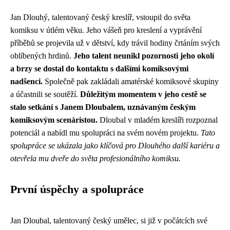
Jan Dlouhý, talentovaný český kreslíř, vstoupil do světa
komiksu v útlém věku. Jeho vášeň pro kreslení a vyprávění
příběhů se projevila už v dětství, kdy trávil hodiny črtáním svých
oblíbených hrdinů.
Jeho talent neunikl pozornosti jeho okolí
a brzy se dostal do kontaktu s dalšími komiksovými
nadšenci.
Společně pak zakládali amatérské komiksové skupiny
a účastnili se soutěží.
Důležitým momentem v jeho cestě se
stalo setkání s Janem Dloubalem, uznávaným českým
komiksovým scenáristou.
Dloubal v mladém kreslíři rozpoznal
potenciál a nabídl mu spolupráci na svém novém projektu.
Tato
spolupráce se ukázala jako klíčová pro Dlouhého další kariéru a
otevřela mu dveře do světa profesionálního komiksu.
První úspěchy a spolupráce
Jan Dloubal, talentovaný český umělec, si již v počátcích své