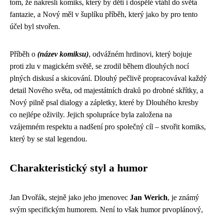
tom, že nakreslí komiks, který by děti i dospělé vtáhl do světa
fantazie, a Nový měl v šuplíku příběh, který jako by pro tento
účel byl stvořen.
Příběh o
(název komiksu)
, odvážném hrdinovi, který bojuje
proti zlu v magickém světě, se zrodil během dlouhých nocí
plných diskusí a skicování. Dlouhý pečlivě propracovával každý
detail Nového světa, od majestátních draků po drobné skřítky, a
Nový pilně psal dialogy a zápletky, které by Dlouhého kresby
co nejlépe oživily. Jejich spolupráce byla založena na
vzájemném respektu a nadšení pro společný cíl – stvořit komiks,
který by se stal legendou.
Charakteristický styl a humor
Jan Dvořák, stejně jako jeho jmenovec
Jan Werich
, je známý
svým specifickým humorem. Není to však humor prvoplánový,