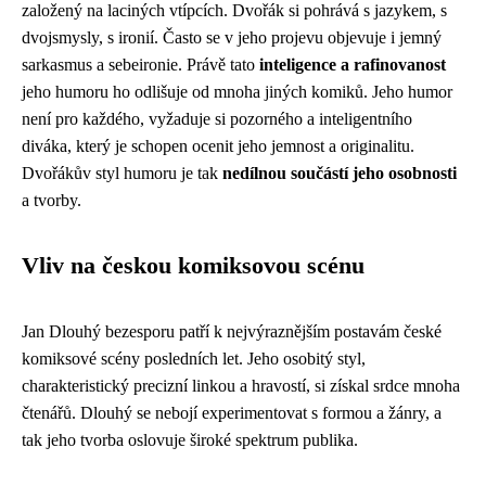
založený na laciných vtípcích. Dvořák si pohrává s jazykem, s
dvojsmysly, s ironií. Často se v jeho projevu objevuje i jemný
sarkasmus a sebeironie. Právě tato
inteligence a rafinovanost
jeho humoru ho odlišuje od mnoha jiných komiků. Jeho humor
není pro každého, vyžaduje si pozorného a inteligentního
diváka, který je schopen ocenit jeho jemnost a originalitu.
Dvořákův styl humoru je tak
nedílnou součástí jeho osobnosti
a tvorby.
Vliv na českou komiksovou scénu
Jan Dlouhý bezesporu patří k nejvýraznějším postavám české
komiksové scény posledních let. Jeho osobitý styl,
charakteristický precizní linkou a hravostí, si získal srdce mnoha
čtenářů. Dlouhý se nebojí experimentovat s formou a žánry, a
tak jeho tvorba oslovuje široké spektrum publika.