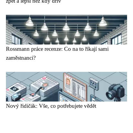
zpět a lepší než kdy dřív
Rossmann práce recenze: Co na to říkají sami
zaměstnanci?
Nový řidičák: Vše, co potřebujete vědět