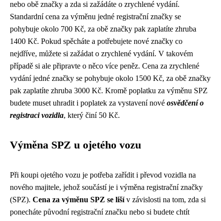
nebo obě značky a zda si zažádáte o zrychlené vydání.
Standardní cena za výměnu jedné registrační značky se
pohybuje okolo 700 Kč, za obě značky pak zaplatíte zhruba
1400 Kč. Pokud spěcháte a potřebujete nové značky co
nejdříve, můžete si zažádat o zrychlené vydání. V takovém
případě si ale připravte o něco více peněz. Cena za zrychlené
vydání jedné značky se pohybuje okolo 1500 Kč, za obě značky
pak zaplatíte zhruba 3000 Kč. Kromě poplatku za výměnu SPZ
budete muset uhradit i poplatek za vystavení nové
osvědčení o
registraci vozidla
, který činí 50 Kč.
Výměna SPZ u ojetého vozu
Při koupi ojetého vozu je potřeba zařídit i převod vozidla na
nového majitele, jehož součástí je i výměna registrační značky
(SPZ).
Cena za výměnu SPZ se liší
v závislosti na tom, zda si
ponecháte původní registrační značku nebo si budete chtít