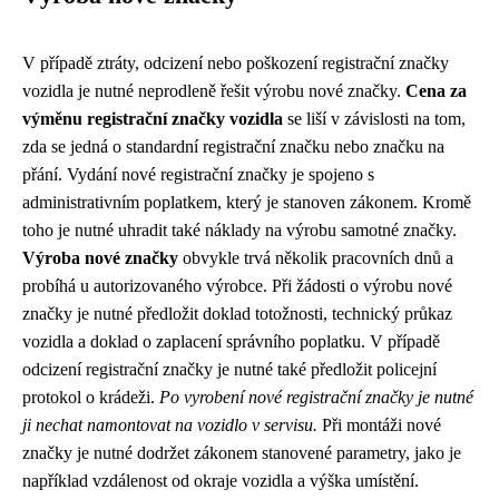
V případě ztráty, odcizení nebo poškození registrační značky
vozidla je nutné neprodleně řešit výrobu nové značky.
Cena za
výměnu registrační značky vozidla
se liší v závislosti na tom,
zda se jedná o standardní registrační značku nebo značku na
přání. Vydání nové registrační značky je spojeno s
administrativním poplatkem, který je stanoven zákonem. Kromě
toho je nutné uhradit také náklady na výrobu samotné značky.
Výroba nové značky
obvykle trvá několik pracovních dnů a
probíhá u autorizovaného výrobce. Při žádosti o výrobu nové
značky je nutné předložit doklad totožnosti, technický průkaz
vozidla a doklad o zaplacení správního poplatku. V případě
odcizení registrační značky je nutné také předložit policejní
protokol o krádeži.
Po vyrobení nové registrační značky je nutné
ji nechat namontovat na vozidlo v servisu.
Při montáži nové
značky je nutné dodržet zákonem stanovené parametry, jako je
například vzdálenost od okraje vozidla a výška umístění.