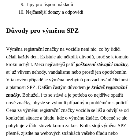
Tipy pro úsporu nákladů
Nejčastější dotazy a odpovědi
Důvody pro výměnu SPZ
Výměna registrační značky na vozidle není nic, co by řidiči
dělali každý den. Existuje ale několik důvodů, proč se k tomuto
kroku uchýlit. Mezi nejčastější patří
poškození stávající značky
,
ať už vlivem nehody, vandalismu nebo prostě jen opotřebením.
V takovém případě je výměna nezbytná pro zachování čitelnosti
a platnosti SPZ. Dalším častým důvodem je
krádež registrační
značky
. Bohužel, i to se stává a je potřeba co nejdříve opatřit
nové značky, abyste se vyhnuli případným problémům s policií.
Cena za výměnu registrační značky vozidla se liší a odvíjí se od
konkrétní situace a úřadu, kde o výměnu žádáte. Obecně se ale
pohybuje v řádu stovek korun za kus. Kolik stojí výměna SPZ
přesně, zjistíte na webových stránkách vašeho úřadu nebo