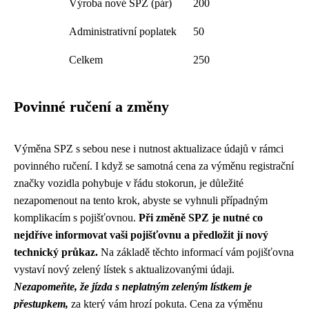
Výroba nové SPZ (pár)
200
Administrativní poplatek
50
Celkem
250
Povinné ručení a změny
Výměna SPZ s sebou nese i nutnost aktualizace údajů v rámci
povinného ručení. I když se samotná cena za výměnu registrační
značky vozidla pohybuje v řádu stokorun, je důležité
nezapomenout na tento krok, abyste se vyhnuli případným
komplikacím s pojišťovnou.
Při změně SPZ je nutné co
nejdříve informovat vaši pojišťovnu a předložit jí nový
technický průkaz.
Na základě těchto informací vám pojišťovna
vystaví nový zelený lístek s aktualizovanými údaji.
Nezapomeňte, že jízda s neplatným zeleným lístkem je
přestupkem,
za který vám hrozí pokuta. Cena za výměnu