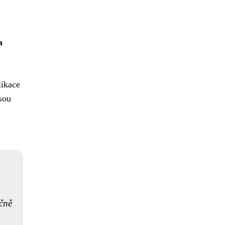
a
y
ikace
sou
čně