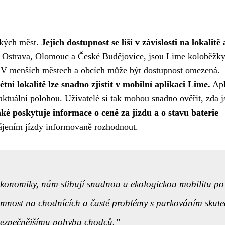
ských měst.
Jejich dostupnost se liší v závislosti na lokalitě 
, Ostrava, Olomouc a České Budějovice, jsou Lime koloběžk
í. V menších městech a obcích může být dostupnost omezená.
í lokalitě lze snadno zjistit v mobilní aplikaci Lime.
Apl
ktuální polohou. Uživatelé si tak mohou snadno ověřit, zda j
ké poskytuje informace o ceně za jízdu a o stavu baterie
jením jízdy informovaně rozhodnout.
ekonomiky, nám slibují snadnou a ekologickou mobilitu po
tomnost na chodnících a časté problémy s parkováním skute
 bezpečnějšímu pohybu chodců.