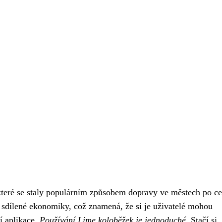
 které se staly populárním způsobem dopravy ve městech po c
 sdílené ekonomiky, což znamená, že si je uživatelé mohou
í aplikace.
Používání Lime koloběžek je jednoduché.
Stačí si