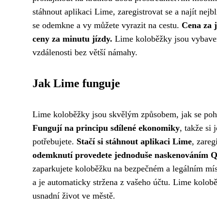
stáhnout aplikaci Lime, zaregistrovat se a najít n
se odemkne a vy můžete vyrazit na cestu.
Cena za j
ceny za minutu jízdy.
Lime koloběžky jsou vybaven
vzdálenosti bez větší námahy.
Jak Lime funguje
Lime koloběžky jsou skvělým způsobem, jak se pohy
Fungují na principu sdílené ekonomiky
, takže si
potřebujete.
Stačí si stáhnout aplikaci Lime
, zareg
odemknutí provedete jednoduše naskenováním 
zaparkujete koloběžku na bezpečném a legálním místě
a je automaticky stržena z vašeho účtu. Lime kol
usnadní život ve městě.