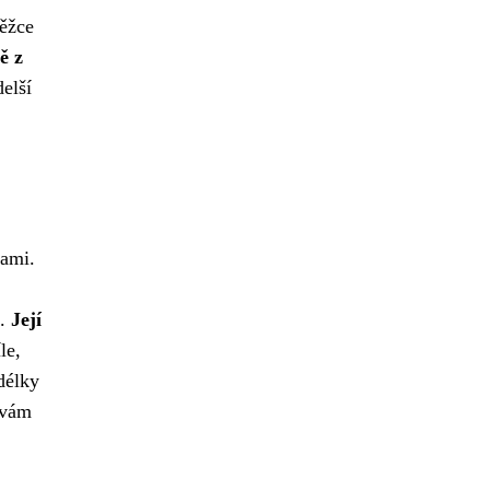
běžce
ě z
elší
pami.
ž.
Její
le,
délky
 vám