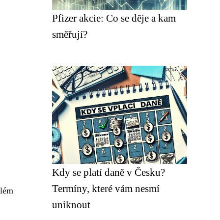
Pfizer akcie: Co se děje a kam
směřují?
Kdy se platí daně v Česku?
Termíny, které vám nesmí
elém
uniknout