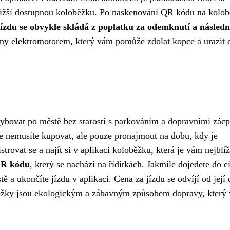
ejbližší dostupnou koloběžku. Po naskenování QR kódu na kolo
ízdu se obvykle skládá z poplatku za odemknutí a následn
y elektromotorem, který vám pomůže zdolat kopce a urazit d
bovat po městě bez starostí s parkováním a dopravními zác
 je nemusíte kupovat, ale pouze pronajmout na dobu, kdy je
istrovat se a najít si v aplikaci koloběžku, která je vám nejblí
QR kódu
, který se nachází na řídítkách. Jakmile dojedete do cí
 a ukončíte jízdu v aplikaci. Cena za jízdu se odvíjí od její 
oběžky jsou ekologickým a zábavným způsobem dopravy, který