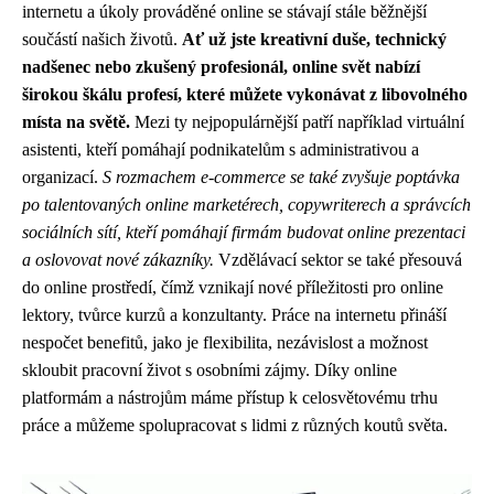
internetu a úkoly prováděné online se stávají stále běžnější
součástí našich životů.
Ať už jste kreativní duše, technický
nadšenec nebo zkušený profesionál, online svět nabízí
širokou škálu profesí, které můžete vykonávat z libovolného
místa na světě.
Mezi ty nejpopulárnější patří například virtuální
asistenti, kteří pomáhají podnikatelům s administrativou a
organizací.
S rozmachem e-commerce se také zvyšuje poptávka
po talentovaných online marketérech, copywriterech a správcích
sociálních sítí, kteří pomáhají firmám budovat online prezentaci
a oslovovat nové zákazníky.
Vzdělávací sektor se také přesouvá
do online prostředí, čímž vznikají nové příležitosti pro online
lektory, tvůrce kurzů a konzultanty. Práce na internetu přináší
nespočet benefitů, jako je flexibilita, nezávislost a možnost
skloubit pracovní život s osobními zájmy. Díky online
platformám a nástrojům máme přístup k celosvětovému trhu
práce a můžeme spolupracovat s lidmi z různých koutů světa.