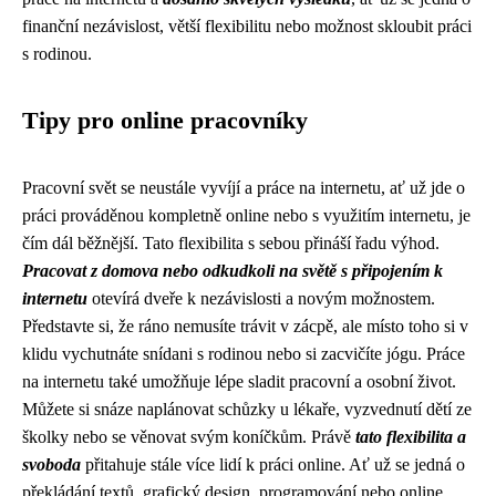
finanční nezávislost, větší flexibilitu nebo možnost skloubit práci
s rodinou.
Tipy pro online pracovníky
Pracovní svět se neustále vyvíjí a práce na internetu, ať už jde o
práci prováděnou kompletně online nebo s využitím internetu, je
čím dál běžnější. Tato flexibilita s sebou přináší řadu výhod.
Pracovat z domova nebo odkudkoli na světě s připojením k
internetu
otevírá dveře k nezávislosti a novým možnostem.
Představte si, že ráno nemusíte trávit v zácpě, ale místo toho si v
klidu vychutnáte snídani s rodinou nebo si zacvičíte jógu. Práce
na internetu také umožňuje lépe sladit pracovní a osobní život.
Můžete si snáze naplánovat schůzky u lékaře, vyzvednutí dětí ze
školky nebo se věnovat svým koníčkům. Právě
tato flexibilita a
svoboda
přitahuje stále více lidí k práci online. Ať už se jedná o
překládání textů, grafický design, programování nebo online