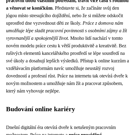
pracovní dobu vlastním potřebám, trávit více času s rodinou
a věnovat se koníčkům
. Představte si, že začínáte svůj den
jógou místo stresujícího dojíždění, nebo že si můžete odskočit
uprostřed dne vyzvednout děti ze školy.
Práce z domova nám
umožňuje lépe sladit pracovní povinnosti s osobními zájmy a žít
vyrovnanější a spokojenější život.
Mnoho lidí nachází v tomto
novém modelu práce cestu k větší produktivitě a kreativitě. Bez
rušivých elementů kancelářského prostředí se lépe soustředí na
své úkoly a dosahují lepších výsledků. Přístup k online kurzům a
vzdělávacím platformám navíc umožňuje neustálý rozvoj
dovedností a profesní růst. Práce na internetu tak otevírá dveře k
novým možnostem a umožňuje nám žít a pracovat způsobem,
který nám vyhovuje nejlépe.
Budování online kariéry
Dnešní digitální éra otevírá dveře k netušeným pracovním
možnostem. Práce na internetu a
práce prováděná