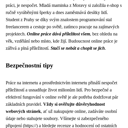
práci, je nespočet. Mladá maminka z Moravy si založila e-shop s
ručně vyráběnými šperky a dnes zaměstnává desítky lidí.
Student z Prahy se díky svým znalostem programování stal
freelancerem a cestuje po světě, zatímco pracuje na zajímavých
projektech.
Online práce dává příležitost všem
, bez ohledu na
věk, vzdělání nebo místo, kde žijí. Budoucnost online práce je
zářivá a plná příležitostí.
Stačí se nebát a chopit se jich
.
Bezpečnostní tipy
Práce na internetu a prostřednictvím internetu přináší nespočet
příležitostí a usnadňuje život milionům lidí. Pro bezpečné a
efektivní fungování v online světě je ale potřeba dodržovat pár
základních pravidel.
Vždy si ověřujte důvěryhodnost
webových stránek
, ať už nakupujete online, zadáváte osobní
údaje nebo stahujete soubory. Všímejte si zabezpečeného
připojení (https://) a hledejte recenze a hodnocení od ostatních