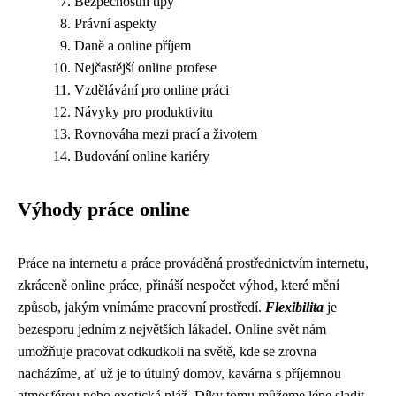
Bezpečnostní tipy
Právní aspekty
Daně a online příjem
Nejčastější online profese
Vzdělávání pro online práci
Návyky pro produktivitu
Rovnováha mezi prací a životem
Budování online kariéry
Výhody práce online
Práce na internetu a práce prováděná prostřednictvím internetu,
zkráceně online práce, přináší nespočet výhod, které mění
způsob, jakým vnímáme pracovní prostředí.
Flexibilita
je
bezesporu jedním z největších lákadel. Online svět nám
umožňuje pracovat odkudkoli na světě, kde se zrovna
nacházíme, ať už je to útulný domov, kavárna s příjemnou
atmosférou nebo exotická pláž. Díky tomu můžeme lépe sladit