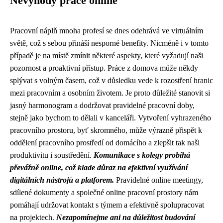
Nevýhody práce online
Pracovní náplň mnoha profesí se dnes odehrává ve virtuálním
světě, což s sebou přináší nesporné benefity. Nicméně i v tomto
případě je na místě zmínit některé aspekty, které vyžadují naši
pozornost a proaktivní přístup. Práce z domova může někdy
splývat s volným časem, což v důsledku vede k rozostření hranic
mezi pracovním a osobním životem. Je proto důležité stanovit si
jasný harmonogram a dodržovat pravidelné pracovní doby,
stejně jako bychom to dělali v kanceláři. Vytvoření vyhrazeného
pracovního prostoru, byť skromného, může výrazně přispět k
oddělení pracovního prostředí od domácího a zlepšit tak naši
produktivitu i soustředění.
Komunikace s kolegy probíhá
převážně online, což klade důraz na efektivní využívání
digitálních nástrojů a platforem.
Pravidelné online meetingy,
sdílené dokumenty a společné online pracovní prostory nám
pomáhají udržovat kontakt s týmem a efektivně spolupracovat
na projektech.
Nezapomínejme ani na důležitost budování