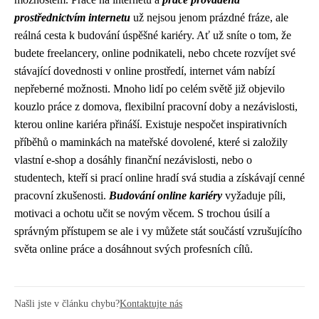
prostřednictvím internetu
už nejsou jenom prázdné fráze, ale
reálná cesta k budování úspěšné kariéry. Ať už sníte o tom, že
budete freelancery, online podnikateli, nebo chcete rozvíjet své
stávající dovednosti v online prostředí, internet vám nabízí
nepřeberné možnosti. Mnoho lidí po celém světě již objevilo
kouzlo práce z domova, flexibilní pracovní doby a nezávislosti,
kterou online kariéra přináší. Existuje nespočet inspirativních
příběhů o maminkách na mateřské dovolené, které si založily
vlastní e-shop a dosáhly finanční nezávislosti, nebo o
studentech, kteří si prací online hradí svá studia a získávají cenné
pracovní zkušenosti.
Budování online kariéry
vyžaduje píli,
motivaci a ochotu učit se novým věcem. S trochou úsilí a
správným přístupem se ale i vy můžete stát součástí vzrušujícího
světa online práce a dosáhnout svých profesních cílů.
Našli jste v článku chybu?
Kontaktujte nás