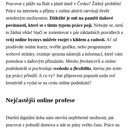
Pracovat z pláže na Bali a platit daně v Česku? Žádný problém!
Práce na internetu a příjmy z online aktivit otevírají dveře
netušeným možnostem.
Důležité je mít na paměti daňové
povinnosti, které se s tímto typem práce pojí.
Nebojte se, není
to žádná věda! Stačí se zorientovat v pár základních pravidlech a
svůj online byznys můžete rozjet s klidem a radostí.
Ať už
prodáváte online kurzy, tvoříte grafiku, nebo programujete
webové stránky, existuje spousta nástrojů a informací, které vám
pomohou s daňovým přiznáním.
Mnoho freelancerů a online
podnikatelů si pochvaluje
svobodu a flexibilitu
, kterou jim tento
typ práce přináší.
A co vy? Jste připraveni popustit uzdu své
kreativitě a vydat se na cestu online podnikání?
Nejčastější online profese
Dnešní digitální doba nám otevírá nepřeberné možnosti, jak
pracovat z pohodlí domova a stát se pány svého času. Práce na