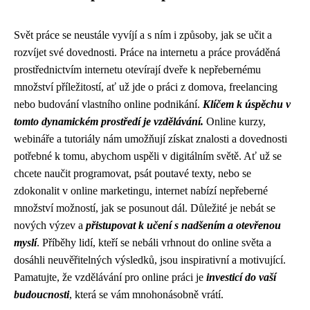
Svět práce se neustále vyvíjí a s ním i způsoby, jak se učit a
rozvíjet své dovednosti. Práce na internetu a práce prováděná
prostřednictvím internetu otevírají dveře k nepřebernému
množství příležitostí, ať už jde o práci z domova, freelancing
nebo budování vlastního online podnikání.
Klíčem k úspěchu v
tomto dynamickém prostředí je
vzdělávání
.
Online kurzy,
webináře a tutoriály nám umožňují získat znalosti a dovednosti
potřebné k tomu, abychom uspěli v digitálním světě. Ať už se
chcete naučit programovat, psát poutavé texty, nebo se
zdokonalit v online marketingu, internet nabízí nepřeberné
množství možností, jak se posunout dál. Důležité je nebát se
nových výzev a
přistupovat k učení s nadšením a otevřenou
myslí
. Příběhy lidí, kteří se nebáli vrhnout do online světa a
dosáhli neuvěřitelných výsledků, jsou inspirativní a motivující.
Pamatujte, že vzdělávání pro online práci je
investicí do vaší
budoucnosti
, která se vám mnohonásobně vrátí.