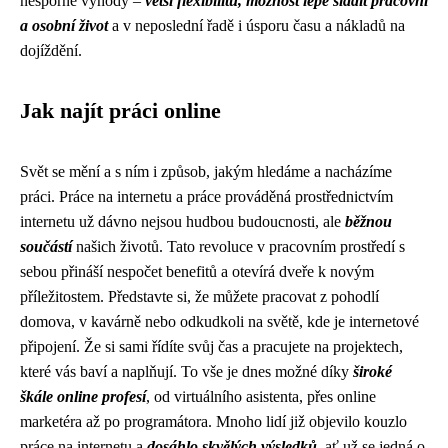
nesporné výhody –
větší flexibilitu, možnost lépe sladit pracovní
a osobní život
a v neposlední řadě i úsporu času a nákladů na
dojíždění.
Jak najít práci online
Svět se mění a s ním i způsob, jakým hledáme a nacházíme
práci. Práce na internetu a práce prováděná prostřednictvím
internetu už dávno nejsou hudbou budoucnosti, ale
běžnou
součástí
našich životů. Tato revoluce v pracovním prostředí s
sebou přináší nespočet benefitů a otevírá dveře k novým
příležitostem. Představte si, že můžete pracovat z pohodlí
domova, v kavárně nebo odkudkoli na světě, kde je internetové
připojení. Že si sami řídíte svůj čas a pracujete na projektech,
které vás baví a naplňují. To vše je dnes možné díky
široké
škále online profesí
, od virtuálního asistenta, přes online
marketéra až po programátora. Mnoho lidí již objevilo kouzlo
práce na internetu a
dosáhlo skvělých výsledků
, ať už se jedná o