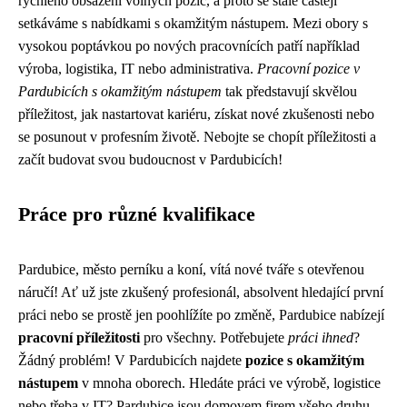
rychlého obsazení volných pozic, a proto se stále častěji
setkáváme s nabídkami s okamžitým nástupem. Mezi obory s
vysokou poptávkou po nových pracovnících patří například
výroba, logistika, IT nebo administrativa.
Pracovní pozice v
Pardubicích s okamžitým nástupem
tak představují skvělou
příležitost, jak nastartovat kariéru, získat nové zkušenosti nebo
se posunout v profesním životě. Nebojte se chopít příležitosti a
začít budovat svou budoucnost v Pardubicích!
Práce pro různé kvalifikace
Pardubice, město perníku a koní, vítá nové tváře s otevřenou
náručí! Ať už jste zkušený profesionál, absolvent hledající první
práci nebo se prostě jen poohlížíte po změně, Pardubice nabízejí
pracovní příležitosti
pro všechny. Potřebujete
práci ihned
?
Žádný problém! V Pardubicích najdete
pozice s okamžitým
nástupem
v mnoha oborech. Hledáte práci ve výrobě, logistice
nebo třeba v IT? Pardubice jsou domovem firem všeho druhu,