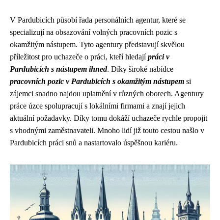
V Pardubicích působí řada personálních agentur, které se
specializují na obsazování volných pracovních pozic s
okamžitým nástupem. Tyto agentury představují skvělou
příležitost pro uchazeče o práci, kteří hledají
práci v
Pardubicích s nástupem ihned
. Díky široké nabídce
pracovních pozic v Pardubicích s okamžitým nástupem
si
zájemci snadno najdou uplatnění v různých oborech. Agentury
práce úzce spolupracují s lokálními firmami a znají jejich
aktuální požadavky. Díky tomu dokáží uchazeče rychle propojit
s vhodnými zaměstnavateli. Mnoho lidí již touto cestou našlo v
Pardubicích práci snů a nastartovalo úspěšnou kariéru.