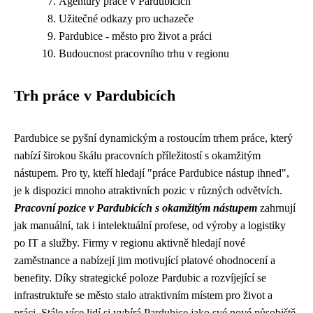
Agentury práce v Pardubicích
Užitečné odkazy pro uchazeče
Pardubice - město pro život a práci
Budoucnost pracovního trhu v regionu
Trh práce v Pardubicích
Pardubice se pyšní dynamickým a rostoucím trhem práce, který
nabízí širokou škálu pracovních příležitostí s okamžitým
nástupem. Pro ty, kteří hledají "práce Pardubice nástup ihned",
je k dispozici mnoho atraktivních pozic v různých odvětvích.
Pracovní pozice v Pardubicích s okamžitým nástupem
zahrnují
jak manuální, tak i intelektuální profese, od výroby a logistiky
po IT a služby. Firmy v regionu aktivně hledají nové
zaměstnance a nabízejí jim motivující platové ohodnocení a
benefity. Díky strategické poloze Pardubic a rozvíjející se
infrastruktuře se město stalo atraktivním místem pro život a
práci. Stále více lidí si vybírá Pardubice jako své nové působiště