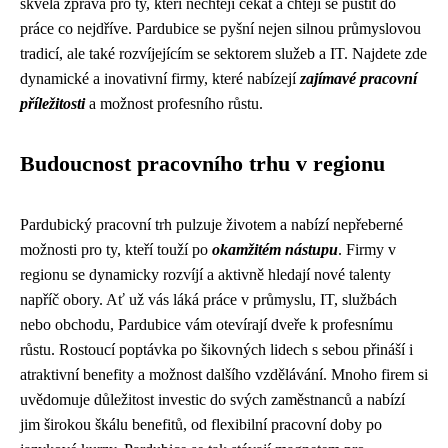
skvělá zpráva pro ty, kteří nechtějí čekat a chtějí se pustit do
práce co nejdříve. Pardubice se pyšní nejen silnou průmyslovou
tradicí, ale také rozvíjejícím se sektorem služeb a IT. Najdete zde
dynamické a inovativní firmy, které nabízejí
zajímavé pracovní
příležitosti
a možnost profesního růstu.
Budoucnost pracovního trhu v regionu
Pardubický pracovní trh pulzuje životem a nabízí nepřeberné
možnosti pro ty, kteří touží po
okamžitém nástupu
. Firmy v
regionu se dynamicky rozvíjí a aktivně hledají nové talenty
napříč obory. Ať už vás láká práce v průmyslu, IT, službách
nebo obchodu, Pardubice vám otevírají dveře k profesnímu
růstu. Rostoucí poptávka po šikovných lidech s sebou přináší i
atraktivní benefity a možnost dalšího vzdělávání. Mnoho firem si
uvědomuje důležitost investic do svých zaměstnanců a nabízí
jim širokou škálu benefitů, od flexibilní pracovní doby po