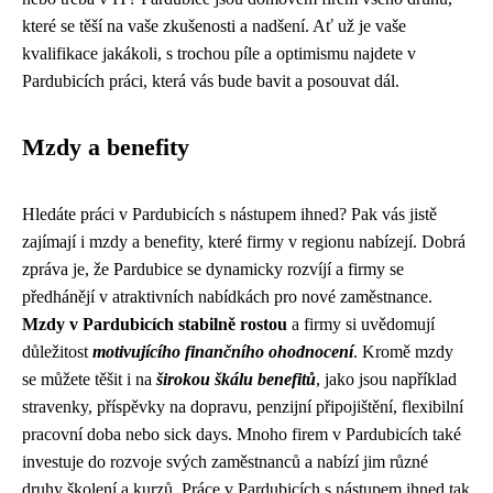
které se těší na vaše zkušenosti a nadšení. Ať už je vaše
kvalifikace jakákoli, s trochou píle a optimismu najdete v
Pardubicích práci, která vás bude bavit a posouvat dál.
Mzdy a benefity
Hledáte práci v Pardubicích s nástupem ihned? Pak vás jistě
zajímají i mzdy a benefity, které firmy v regionu nabízejí. Dobrá
zpráva je, že Pardubice se dynamicky rozvíjí a firmy se
předhánějí v atraktivních nabídkách pro nové zaměstnance.
Mzdy v Pardubicích stabilně rostou
a firmy si uvědomují
důležitost
motivujícího finančního ohodnocení
. Kromě mzdy
se můžete těšit i na
širokou škálu benefitů
, jako jsou například
stravenky, příspěvky na dopravu, penzijní připojištění, flexibilní
pracovní doba nebo sick days. Mnoho firem v Pardubicích také
investuje do rozvoje svých zaměstnanců a nabízí jim různé
druhy školení a kurzů. Práce v Pardubicích s nástupem ihned tak