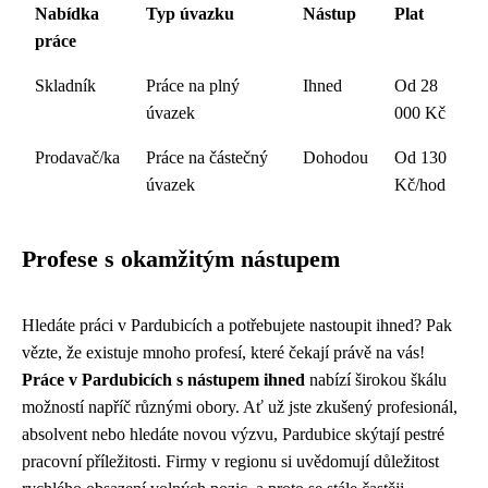
Nabídka
Typ úvazku
Nástup
Plat
práce
Skladník
Práce na plný
Ihned
Od 28
úvazek
000 Kč
Prodavač/ka
Práce na částečný
Dohodou
Od 130
úvazek
Kč/hod
Profese s okamžitým nástupem
Hledáte práci v Pardubicích a potřebujete nastoupit ihned? Pak
vězte, že existuje mnoho profesí, které čekají právě na vás!
Práce v Pardubicích s nástupem ihned
nabízí širokou škálu
možností napříč různými obory. Ať už jste zkušený profesionál,
absolvent nebo hledáte novou výzvu, Pardubice skýtají pestré
pracovní příležitosti. Firmy v regionu si uvědomují důležitost