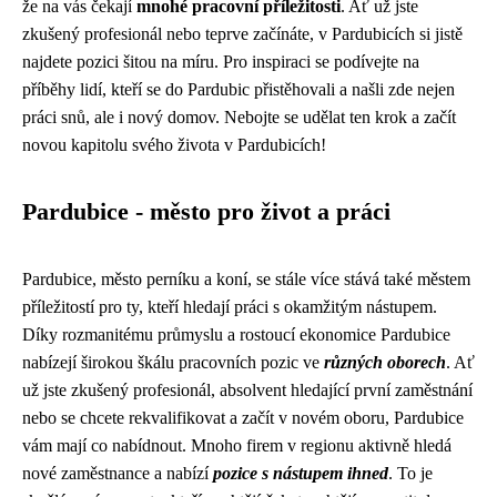
že na vás čekají
mnohé pracovní příležitosti
. Ať už jste
zkušený profesionál nebo teprve začínáte, v Pardubicích si jistě
najdete pozici šitou na míru. Pro inspiraci se podívejte na
příběhy lidí, kteří se do Pardubic přistěhovali a našli zde nejen
práci snů, ale i nový domov. Nebojte se udělat ten krok a začít
novou kapitolu svého života v Pardubicích!
Pardubice - město pro život a práci
Pardubice, město perníku a koní, se stále více stává také městem
příležitostí pro ty, kteří hledají práci s okamžitým nástupem.
Díky rozmanitému průmyslu a rostoucí ekonomice Pardubice
nabízejí širokou škálu pracovních pozic ve
různých oborech
. Ať
už jste zkušený profesionál, absolvent hledající první zaměstnání
nebo se chcete rekvalifikovat a začít v novém oboru, Pardubice
vám mají co nabídnout. Mnoho firem v regionu aktivně hledá
nové zaměstnance a nabízí
pozice s nástupem ihned
. To je