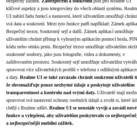
bezpečný zážitek.
Zabezpečení a soukromí
jsou pro Realme UI
klíčové aspekty a jsou integrovány do všech oblastí systému. Realm
UI nabízí řadu funkcí a nastavení, které uživatelům umožňují chráni
svá data a soukromí. Mezi tyto funkce patří například: Zámek aplika
Bezpečný trezor, Soukromý sejf a další. Zámek aplikací umožňuje
uživatelům chránit přístup k vybraným aplikacím pomocí hesla, PI
kódu nebo otisku prstu. Bezpečný trezor umožňuje uživatelům skrý
soukromé soubory, jako jsou fotografie, videa a dokumenty, v
zašifrovaném prostoru. Soukromý sejf umožňuje uživatelům vytváře
spravovat více uživatelských profilů v telefonu s odlišnými aplikac
a daty.
Realme UI se také zavázalo chránit soukromí uživatelů t
že shromažďuje pouze nezbytné údaje a poskytuje uživatelům
transparentnost a kontrolu nad svými daty.
Uživatelé mají možn
spravovat svá nastavení ochrany osobních údajů a zvolit si, které úd
chtějí s Realme sdílet.
Realme UI se neustále vyvíjí a zavádí nové
funkce a vylepšení, aby uživatelům poskytovalo co nejbezpečněj
a nejbezpečnější mobilní zážitek.