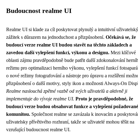
Budoucnost realme UI
Realme UI si klade za cíl poskytovat plynulý a intuitivní uživatelsk
zážitek s důrazem na jednoduchost a přizpůsobení.
Očekává se, že
budoucí verze realme UI budou stavět na těchto základech a
zavedou další vylepšení funkcí, výkonu a designu.
Mezi klíčové
oblasti zájmu pravděpodobně bude patřit další zdokonalování herní
režimu pro optimalizaci herního výkonu, vylepšení funkcí fotoapará
o nové režimy fotografování a nástroje pro úpravu a rozšíření možno
přizpůsobení o další motivy, styly ikon a možnosti Always-On Disp
Realme naslouchá zpětné vazbě od svých uživatelů a aktivně ji
implementuje do vývoje realme UI.
Proto je pravděpodobné, že
budoucí verze budou obsahovat funkce a vylepšení požadovan
komunitou.
Společnost realme se zavázala k inovacím a poskytová
uživatelsky přívětivého rozhraní, takže se uživatelé mohou těšit na
vzrušující budoucnost realme UI.