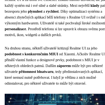
každý systém má i své silné a slabé stránky. Mezi největší
klady
pat
bezesporu jeho
plynulost
a
rychlost
. Díky optimalizaci systému a
absenci zbytečných aplikací běží telefony s Realme UI svižně i s m
výkonným hardwarem. Uživatelé si také pochvalují široké možnosti
personalizace
. Prostředí telefonu si lze upravit k obrazu svému po
motivů, ikon, widgetů a dalších prvků.
Na druhou stranu, někteří uživatelé kritizují Realme UI za jeho
podobnost s konkurenčním MIUI
od Xiaomi. Ačkoliv Realme U
přináší vlastní funkce a designové prvky, podobnost s MIUI je v
některých ohledech patrná. Dalším
záporem
může být pro některé
uživatele
přítomnost bloatwaru
, tedy předinstalovaných aplikací,
které nemusí nutně potřebovat. I když je většinu z nich možné
odinstalovat, pro některé uživatele to může být otravné.