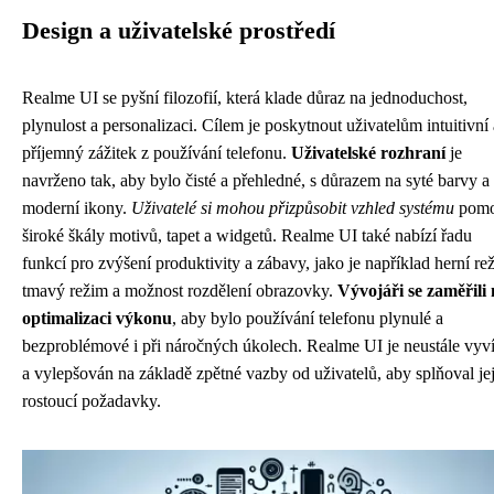
Design a uživatelské prostředí
Realme UI se pyšní filozofií, která klade důraz na jednoduchost,
plynulost a personalizaci. Cílem je poskytnout uživatelům intuitivní 
příjemný zážitek z používání telefonu.
Uživatelské rozhraní
je
navrženo tak, aby bylo čisté a přehledné, s důrazem na syté barvy a
moderní ikony.
Uživatelé si mohou přizpůsobit vzhled systému
pomo
široké škály motivů, tapet a widgetů. Realme UI také nabízí řadu
funkcí pro zvýšení produktivity a zábavy, jako je například herní re
tmavý režim a možnost rozdělení obrazovky.
Vývojáři se zaměřili
optimalizaci výkonu
, aby bylo používání telefonu plynulé a
bezproblémové i při náročných úkolech. Realme UI je neustále vyv
a vylepšován na základě zpětné vazby od uživatelů, aby splňoval je
rostoucí požadavky.