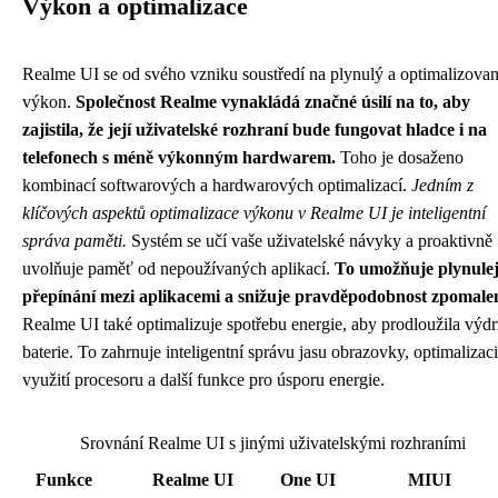
Výkon a optimalizace
Realme UI se od svého vzniku soustředí na plynulý a optimalizova
výkon.
Společnost Realme vynakládá značné úsilí na to, aby
zajistila, že její uživatelské rozhraní bude fungovat hladce i na
telefonech s méně výkonným hardwarem.
Toho je dosaženo
kombinací softwarových a hardwarových optimalizací.
Jedním z
klíčových aspektů optimalizace výkonu v Realme UI je inteligentní
správa paměti.
Systém se učí vaše uživatelské návyky a proaktivně
uvolňuje paměť od nepoužívaných aplikací.
To umožňuje plynulej
přepínání mezi aplikacemi a snižuje pravděpodobnost zpomalen
Realme UI také optimalizuje spotřebu energie, aby prodloužila výdr
baterie. To zahrnuje inteligentní správu jasu obrazovky, optimalizaci
využití procesoru a další funkce pro úsporu energie.
Srovnání Realme UI s jinými uživatelskými rozhraními
Funkce
Realme UI
One UI
MIUI