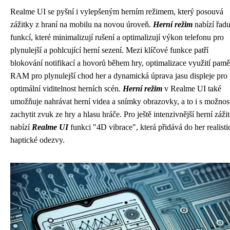
Realme UI se pyšní i vylepšeným herním režimem, který posouvá
zážitky z hraní na mobilu na novou úroveň.
Herní režim
nabízí řad
funkcí, které minimalizují rušení a optimalizují výkon telefonu pro
plynulejší a pohlcující herní sezení. Mezi klíčové funkce patří
blokování notifikací a hovorů během hry, optimalizace využití pamě
RAM pro plynulejší chod her a dynamická úprava jasu displeje pro
optimální viditelnost herních scén.
Herní režim
v Realme UI také
umožňuje nahrávat herní videa a snímky obrazovky, a to i s možnos
zachytit zvuk ze hry a hlasu hráče. Pro ještě intenzivnější herní záži
nabízí
Realme UI
funkci "4D vibrace", která přidává do her realisti
haptické odezvy.