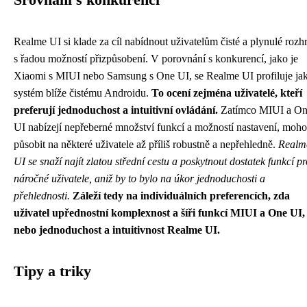
Realme UI si klade za cíl nabídnout uživatelům čisté a plynulé rozh
s řadou možností přizpůsobení. V porovnání s konkurencí, jako je
Xiaomi s MIUI nebo Samsung s One UI, se Realme UI profiluje ja
systém blíže čistému Androidu.
To ocení zejména uživatelé, kteří
preferují jednoduchost a intuitivní ovládání.
Zatímco MIUI a O
UI nabízejí nepřeberné množství funkcí a možností nastavení, moh
působit na některé uživatele až příliš robustně a nepřehledně.
Realm
UI se snaží najít zlatou střední cestu a poskytnout dostatek funkcí pr
náročné uživatele, aniž by to bylo na úkor jednoduchosti a
přehlednosti.
Záleží tedy na individuálních preferencích, zda
uživatel upřednostní komplexnost a šíři funkcí MIUI a One UI,
nebo jednoduchost a intuitivnost Realme UI.
Tipy a triky