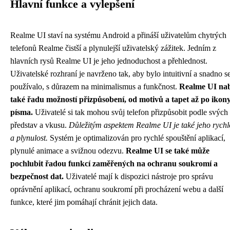
Hlavní funkce a vylepšení
Realme UI staví na systému Android a přináší uživatelům chytrých
telefonů Realme čistší a plynulejší uživatelský zážitek. Jedním z
hlavních rysů Realme UI je jeho jednoduchost a přehlednost.
Uživatelské rozhraní je navrženo tak, aby bylo intuitivní a snadno s
používalo, s důrazem na minimalismus a funkčnost.
Realme UI nab
také řadu možností přizpůsobení, od motivů a tapet až po ikon
písma.
Uživatelé si tak mohou svůj telefon přizpůsobit podle svých
představ a vkusu.
Důležitým aspektem Realme UI je také jeho rychl
a plynulost.
Systém je optimalizován pro rychlé spouštění aplikací,
plynulé animace a svižnou odezvu.
Realme UI se také může
pochlubit řadou funkcí zaměřených na ochranu soukromí a
bezpečnost dat.
Uživatelé mají k dispozici nástroje pro správu
oprávnění aplikací, ochranu soukromí při procházení webu a další
funkce, které jim pomáhají chránit jejich data.