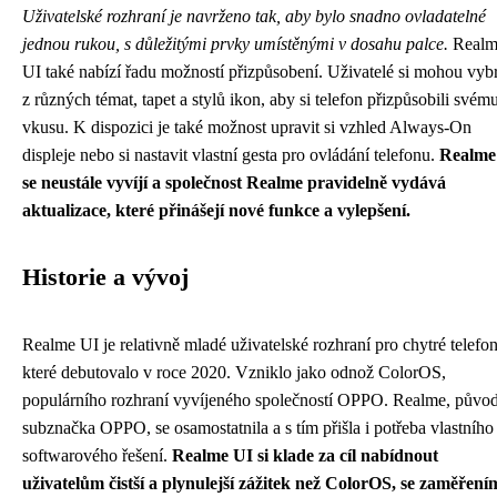
Uživatelské rozhraní je navrženo tak, aby bylo snadno ovladatelné
jednou rukou, s důležitými prvky umístěnými v dosahu palce.
Realm
UI také nabízí řadu možností přizpůsobení. Uživatelé si mohou vyb
z různých témat, tapet a stylů ikon, aby si telefon přizpůsobili svém
vkusu. K dispozici je také možnost upravit si vzhled Always-On
displeje nebo si nastavit vlastní gesta pro ovládání telefonu.
Realme
se neustále vyvíjí a společnost Realme pravidelně vydává
aktualizace, které přinášejí nové funkce a vylepšení.
Historie a vývoj
Realme UI je relativně mladé uživatelské rozhraní pro chytré telefon
které debutovalo v roce 2020. Vzniklo jako odnož ColorOS,
populárního rozhraní vyvíjeného společností OPPO. Realme, půvo
subznačka OPPO, se osamostatnila a s tím přišla i potřeba vlastního
softwarového řešení.
Realme UI si klade za cíl nabídnout
uživatelům čistší a plynulejší zážitek než ColorOS, se zaměření