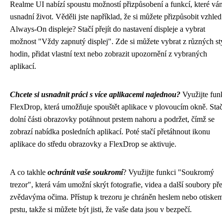
Realme UI nabízí spoustu možností přizpůsobení a funkcí, které vá
usnadní život. Věděli jste například, že si můžete přizpůsobit vzhled
Always-On displeje? Stačí přejít do nastavení displeje a vybrat
možnost "Vždy zapnutý displej". Zde si můžete vybrat z různých st
hodin, přidat vlastní text nebo zobrazit upozornění z vybraných
aplikací.
Chcete si usnadnit práci s více aplikacemi najednou?
Využijte fun
FlexDrop, která umožňuje spouštět aplikace v plovoucím okně. Stač
dolní části obrazovky potáhnout prstem nahoru a podržet, čímž se
zobrazí nabídka posledních aplikací. Poté stačí přetáhnout ikonu
aplikace do středu obrazovky a FlexDrop se aktivuje.
A co takhle
ochránit vaše soukromí
? Využijte funkci "Soukromý
trezor", která vám umožní skrýt fotografie, videa a další soubory př
zvědavýma očima. Přístup k trezoru je chráněn heslem nebo otiske
prstu, takže si můžete být jisti, že vaše data jsou v bezpečí.