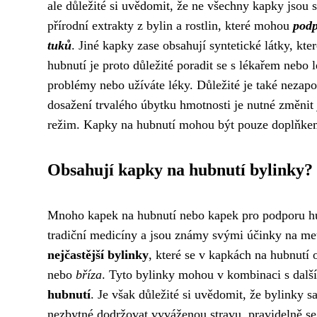
ale důležité si uvědomit, že ne všechny kapky jsou 
přírodní extrakty z bylin a rostlin, které mohou
podp
tuků
. Jiné kapky zase obsahují syntetické látky, kt
hubnutí je proto důležité poradit se s lékařem nebo
problémy nebo užíváte léky. Důležité je také nezapo
dosažení trvalého úbytku hmotnosti je nutné změnit 
režim. Kapky na hubnutí mohou být pouze doplňkem,
Obsahují kapky na hubnutí bylinky?
Mnoho kapek na hubnutí nebo kapek pro podporu hub
tradiční medicíny a jsou známy svými účinky na me
nejčastější bylinky
, které se v kapkách na hubnutí 
nebo
bříza
. Tyto bylinky mohou v kombinaci s dalš
hubnutí
. Je však důležité si uvědomit, že bylinky 
nezbytné dodržovat vyváženou stravu, pravidelně se 