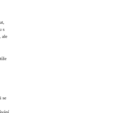
ut,
u s
 ale
tíže
i se
ávání