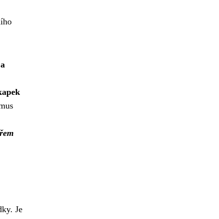
ního
 a
 kapek
smus
ařem
dky. Je