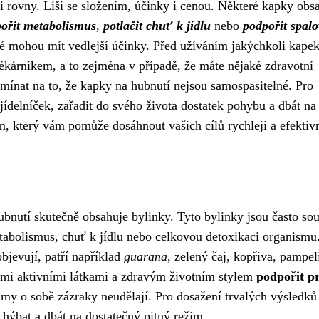
si rovny. Liší se složením, účinky i cenou. Některé kapky obs
ořit metabolismus
,
potlačit chuť k jídlu
nebo
podpořit spal
eré mohou mít vedlejší účinky. Před užíváním jakýchkoli kape
 lékárníkem, a to zejména v případě, že máte nějaké zdravotní
mínat na to, že kapky na hubnutí nejsou samospasitelné. Pro
jídelníček, zařadit do svého života dostatek pohybu a dbát na
 který vám pomůže dosáhnout vašich cílů rychleji a efektivn
nutí skutečně obsahuje bylinky. Tyto bylinky jsou často sou
tabolismus, chuť k jídlu nebo celkovou detoxikaci organismu
objevují, patří například
guarana
, zelený čaj, kopřiva, pampel
ími aktivními látkami a zdravým životním stylem
podpořit p
samy o sobě zázraky neudělají. Pro dosažení trvalých výsledků
hýbat a dbát na dostatečný pitný režim.