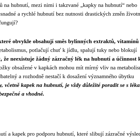
tů na hubnutí, mezi nimi i takzvané „kapky na hubnutí“ nebo
 snadné a rychlé hubnutí bez nutnosti drastických změn život
fungují?
teré obvykle obsahují směs bylinných extraktů, vitamínů
tabolismus, potlačují chuť k jídlu, spalují tuky nebo blokují
t, že neexistuje žádný zázračný lék na hubnutí a účinnost
ožky obsažené v kapkách mohou mít mírný vliv na metaboli
nedbatelný a rozhodně nestačí k dosažení významného úbytku
, včetně kapek na hubnutí, je vždy důležité poradit se s lék
s bezpečné a vhodné.
tí a kapek pro podporu hubnutí, které slibují zázračné výsle