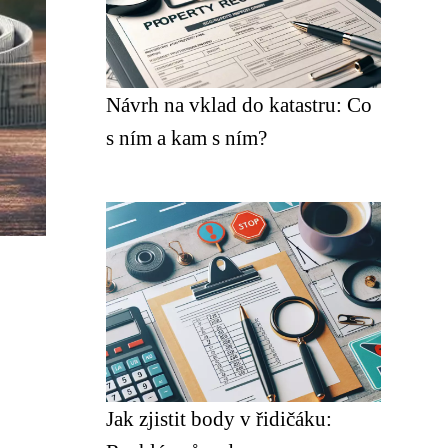
Návrh na vklad do katastru: Co
s ním a kam s ním?
Jak zjistit body v řidičáku: