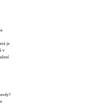
na
erá je
á v
sažení
ravdy?
se