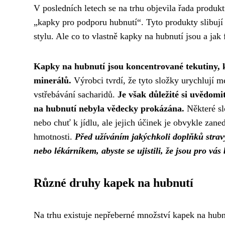
V posledních letech se na trhu objevila řada produk
„kapky pro podporu hubnutí“. Tyto produkty slibují
stylu. Ale co to vlastně kapky na hubnutí jsou a jak 
Kapky na hubnutí jsou koncentrované tekutiny, k
minerálů.
Výrobci tvrdí, že tyto složky urychlují me
vstřebávání sacharidů.
Je však důležité si uvědomi
na hubnutí nebyla vědecky prokázána.
Některé sl
nebo chuť k jídlu, ale jejich účinek je obvykle za
hmotnosti.
Před užíváním jakýchkoli doplňků stravy
nebo lékárníkem, abyste se ujistili, že jsou pro vá
Různé druhy kapek na hubnutí
Na trhu existuje nepřeberné množství kapek na hubnu