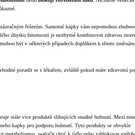
etabolismus
nebo
blokují vstřebávání tuků
. Nicméně vědecké
růkazné.
sou zázračným řešením. Samotné kapky vám nepomohou zhubno
valého úbytku hmotnosti je nezbytné kombinovat zdravou strav
mohou být v některých případech doplňkem k těmto změnám,
vhodné poradit se s lékařem, zvláště pokud máte zdravotní po
vuje stále více produktů slibujících snadné hubnutí. Mezi nim
tí nebo kapky pro podporu hubnutí. Tyto produkty se obvykle
lit metabolismus, potlačit chuť k jídlu nebo zablokovat vstřeb