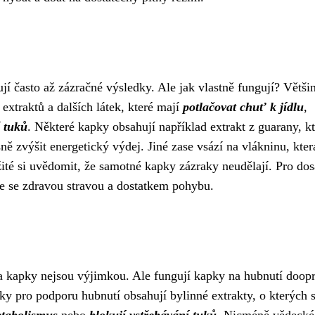
í často až zázračné výsledky. Ale jak vlastně fungují? Větši
extraktů a dalších látek, které mají
potlačovat chuť k jídlu
,
í tuků
. Některé kapky obsahují například extrakt z guarany, kt
zvýšit energetický výdej. Jiné zase vsází na vlákninu, kter
ežité si uvědomit, že samotné kapky zázraky neudělají. Pro do
e se zdravou stravou a dostatkem pohybu.
 a kapky nejsou výjimkou. Ale fungují kapky na hubnutí doop
 pro podporu hubnutí obsahují bylinné extrakty, o kterých 