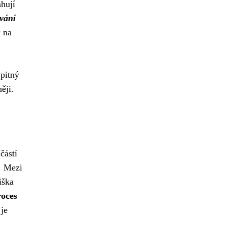
ahují
ování
k na
 pitný
ěji.
částí
. Mezi
iška
roces
 je