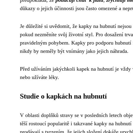
předpokládá, že
potlačují chuť k jídlu
,
zrychlují m
důkazy o jejich účinnosti jsou často omezené a nep
Je důležité si uvědomit, že kapky na hubnutí nej
pokud nezměníte svůj životní styl. Pro dosažení tr
pravidelným pohybem. Kapky pro podporu hubnutí 
nikdy by neměly být vnímány jako jejich náhrada.
Před užíváním jakýchkoli kapek na hubnutí je vždy 
nebo užíváte léky.
Studie o kapkách na hubnutí
V oblasti doplňků stravy se v posledních letech obje
těší rostoucí popularitě i takzvané kapky na hubnu
prodávají s tvrzením, že jejich složení dokáže urych