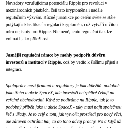
Navzdory vzrušujícímu potenciálu Ripple pro revoluci v
mezinárodních platbách, čelí tato kryptoměna i nadále
regulačním výzvám. Různé jurisdikce po celém světě se stále
potýkají s klasifikací a regulací kryptoměn, což vytváří určitou
míru nejistoty pro Ripple. Nicméně, tento regulační tlak lze
vnímat i jako příležitost.
Jasnější regulační rámce by mohly podpořit důvěru
investorů a institucí v Ripple
, což by vedlo k širšímu přijetí a
integraci.
Spolupráce mezi firmami a regulátory je fakt důležitá, podobně
jako třeba u akcie SpaceX, kde
investoři netrpělivě čekají na
veřejné obchodování
. Když se podíváme na Ripple, tak je to
podobný příběh jako u akcie SpaceX - taky musí najít společnou
řeč s úřady. Je to celý o tom, jak vytvořit prostředí pro nový věci,
ale zároveň ochránit lidi, co do toho dávaj prachy. No a když už