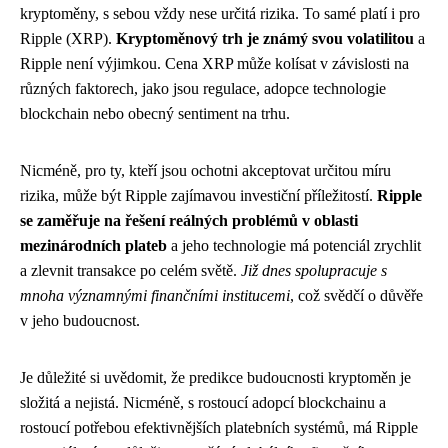
kryptoměny, s sebou vždy nese určitá rizika. To samé platí i pro
Ripple (XRP).
Kryptoměnový trh je známý svou volatilitou
a
Ripple není výjimkou. Cena XRP může kolísat v závislosti na
různých faktorech, jako jsou regulace, adopce technologie
blockchain nebo obecný sentiment na trhu.
Nicméně, pro ty, kteří jsou ochotni akceptovat určitou míru
rizika, může být Ripple zajímavou investiční příležitostí.
Ripple
se zaměřuje na řešení reálných problémů v oblasti
mezinárodních plateb
a jeho technologie má potenciál zrychlit
a zlevnit transakce po celém světě.
Již dnes spolupracuje s
mnoha významnými finančními institucemi
, což svědčí o důvěře
v jeho budoucnost.
Je důležité si uvědomit, že predikce budoucnosti kryptoměn je
složitá a nejistá. Nicméně, s rostoucí adopcí blockchainu a
rostoucí potřebou efektivnějších platebních systémů, má Ripple