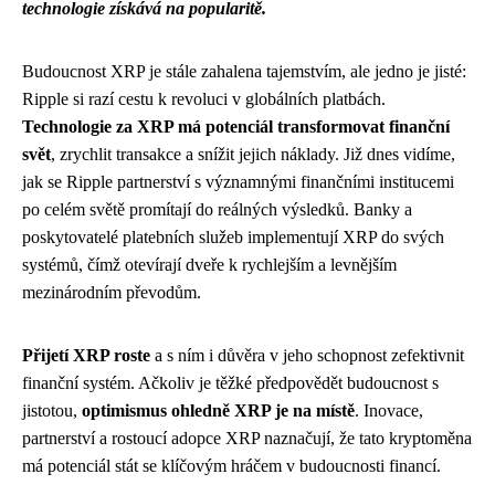
technologie získává na popularitě.
Budoucnost XRP je stále zahalena tajemstvím, ale jedno je jisté:
Ripple si razí cestu k revoluci v globálních platbách.
Technologie za XRP má potenciál transformovat finanční
svět
, zrychlit transakce a snížit jejich náklady. Již dnes vidíme,
jak se Ripple partnerství s významnými finančními institucemi
po celém světě promítají do reálných výsledků. Banky a
poskytovatelé platebních služeb implementují XRP do svých
systémů, čímž otevírají dveře k rychlejším a levnějším
mezinárodním převodům.
Přijetí XRP roste
a s ním i důvěra v jeho schopnost zefektivnit
finanční systém. Ačkoliv je těžké předpovědět budoucnost s
jistotou,
optimismus ohledně XRP je na místě
. Inovace,
partnerství a rostoucí adopce XRP naznačují, že tato kryptoměna
má potenciál stát se klíčovým hráčem v budoucnosti financí.