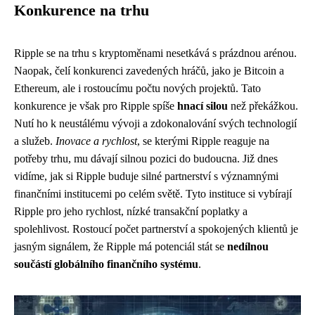
Konkurence na trhu
Ripple se na trhu s kryptoměnami nesetkává s prázdnou arénou.
Naopak, čelí konkurenci zavedených hráčů, jako je Bitcoin a
Ethereum, ale i rostoucímu počtu nových projektů. Tato
konkurence je však pro Ripple spíše
hnací silou
než překážkou.
Nutí ho k neustálému vývoji a zdokonalování svých technologií
a služeb.
Inovace a rychlost
, se kterými Ripple reaguje na
potřeby trhu, mu dávají silnou pozici do budoucna. Již dnes
vidíme, jak si Ripple buduje silné partnerství s významnými
finančními institucemi po celém světě. Tyto instituce si vybírají
Ripple pro jeho rychlost, nízké transakční poplatky a
spolehlivost. Rostoucí počet partnerství a spokojených klientů je
jasným signálem, že Ripple má potenciál stát se
nedílnou
součástí globálního finančního systému
.