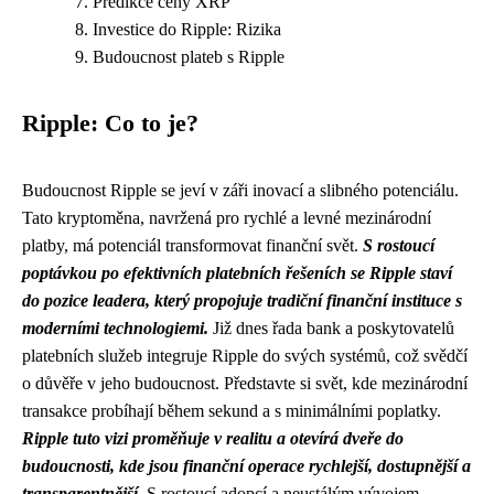
Predikce ceny XRP
Investice do Ripple: Rizika
Budoucnost plateb s Ripple
Ripple: Co to je?
Budoucnost Ripple se jeví v záři inovací a slibného potenciálu.
Tato kryptoměna, navržená pro rychlé a levné mezinárodní
platby, má potenciál transformovat finanční svět.
S rostoucí
poptávkou po efektivních platebních řešeních se Ripple staví
do pozice leadera, který propojuje tradiční finanční instituce s
moderními technologiemi.
Již dnes řada bank a poskytovatelů
platebních služeb integruje Ripple do svých systémů, což svědčí
o důvěře v jeho budoucnost. Představte si svět, kde mezinárodní
transakce probíhají během sekund a s minimálními poplatky.
Ripple tuto vizi proměňuje v realitu a otevírá dveře do
budoucnosti, kde jsou finanční operace rychlejší, dostupnější a
transparentnější.
S rostoucí adopcí a neustálým vývojem