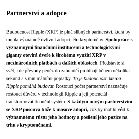
Partnerství a adopce
Budoucnost Ripple (XRP) je plná slibných partnerství, která by
mohla významně ovlivnit adopci této kryptoměny.
Spolupráce s
významnými finančními institucemi a technologickými
giganty otevírá dveře k širokému využití XRP v
mezinárodních platbách a dalších oblastech.
Představte si
svět, kde převody peněz do zahraničí probíhají během několika
sekund a s minimálními poplatky.
To je budoucnost, kterou
Ripple pomáhá budovat.
Rostoucí počet partnerství naznačuje
rostoucí důvěru v technologii Ripple a její potenciál
transformovat finanční systém.
S každým novým partnerstvím
se XRP posouvá blíže k masové adopci,
což by mohlo vést k
významnému růstu jeho hodnoty a posílení jeho pozice na
trhu s kryptoměnami.