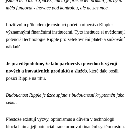
jsme u těch akcií SpaceX, tak to je přesně ten příklad, jak by to
mělo fungovat - inovace pod kontrolou, ale ne zas moc.
Pozitivním příkladem je rostoucí počet partnerství Ripple s
významnými finančními institucemi. Tyto instituce si uvědomují
potenciál technologie Ripple pro zefektivnění plateb a snižování
nákladů.
Je pravděpodobné, že tato partnerství povedou k vývoji
nových a inovativních produktů a služeb
, které dále posílí
pozici Ripple na trhu.
Budoucnost Ripple je úzce spjata s budoucností kryptoměn jako
celku.
Přestože existují výzvy, optimismus a důvěra v technologii
blockchain a její potenciál transformovat finanční systém rostou.