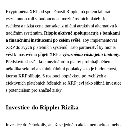
Kryptoměna XRP od společnosti Ripple má potenciál hrát
významnou roli v budoucnosti mezinárodních plateb. Její
rychlost a nízká cena transakcí z ní činí atraktivní alternativu k
tradičním systémům.
Ripple aktivně spolupracuje s bankami
a finančními institucemi po celém světě
, aby implementoval
XRP do svých platebních systémů. Tato partnerství by mohla
vést k masovému přijetí XRP a
výraznému růstu jeho hodnoty
.
Představte si svět, kde mezinárodní platby probíhají během
několika sekund a s minimálními poplatky – to je budoucnost,
kterou XRP slibuje. S rostoucí poptávkou po rychlých a
efektivních platebních řešeních se XRP jeví jako slibná investice
s potenciálem pro značné zisky.
Investice do Ripple: Rizika
Investice do čehokoliv, ať už se jedná o akcie, nemovitosti nebo