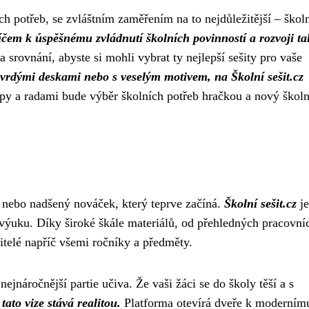
ch potřeb, se zvláštním zaměřením na to nejdůležitější – škol
íčem k úspěšnému zvládnutí školních povinností a rozvoji ta
srovnání, abyste si mohli vybrat ty nejlepší sešity pro vaše
s tvrdými deskami nebo s veselým motivem, na Školní sešit.cz
ipy a radami bude výběr školních potřeb hračkou a nový školn
xí, nebo nadšený nováček, který teprve začíná.
Školní sešit.cz
je
ji výuku. Díky široké škále materiálů, od přehledných pracovní
učitelé napříč všemi ročníky a předměty.
 nejnáročnější partie učiva. Že vaši žáci se do školy těší a s
 tato vize stává realitou.
Platforma otevírá dveře k moderním