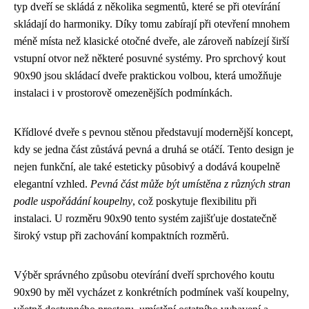
typ dveří se skládá z několika segmentů, které se při otevírání
skládají do harmoniky. Díky tomu zabírají při otevření mnohem
méně místa než klasické otočné dveře, ale zároveň nabízejí širší
vstupní otvor než některé posuvné systémy. Pro sprchový kout
90x90 jsou skládací dveře praktickou volbou, která umožňuje
instalaci i v prostorově omezenějších podmínkách.
Křídlové dveře s pevnou stěnou představují modernější koncept,
kdy se jedna část zůstává pevná a druhá se otáčí. Tento design je
nejen funkční, ale také esteticky působivý a dodává koupelně
elegantní vzhled.
Pevná část může být umístěna z různých stran
podle uspořádání koupelny
, což poskytuje flexibilitu při
instalaci. U rozměru 90x90 tento systém zajišťuje dostatečně
široký vstup při zachování kompaktních rozměrů.
Výběr správného způsobu otevírání dveří sprchového koutu
90x90 by měl vycházet z konkrétních podmínek vaší koupelny,