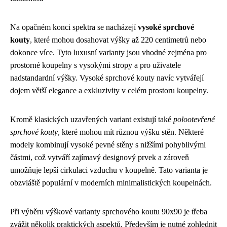
Na opačném konci spektra se nacházejí
vysoké sprchové
kouty
, které mohou dosahovat výšky až 220 centimetrů nebo
dokonce více. Tyto luxusní varianty jsou vhodné zejména pro
prostorné koupelny s vysokými stropy a pro uživatele
nadstandardní výšky. Vysoké sprchové kouty navíc vytvářejí
dojem větší elegance a exkluzivity v celém prostoru koupelny.
Kromě klasických uzavřených variant existují také
polootevřené
sprchové kouty
, které mohou mít různou výšku stěn. Některé
modely kombinují vysoké pevné stěny s nižšími pohyblivými
částmi, což vytváří zajímavý designový prvek a zároveň
umožňuje lepší cirkulaci vzduchu v koupelně. Tato varianta je
obzvláště populární v moderních minimalistických koupelnách.
Při výběru výškové varianty sprchového koutu 90x90 je třeba
zvážit několik praktických aspektů. Především je nutné zohlednit