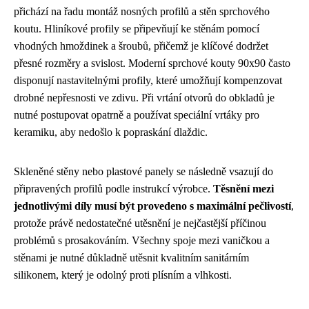
přichází na řadu montáž nosných profilů a stěn sprchového
koutu. Hliníkové profily se připevňují ke stěnám pomocí
vhodných hmoždinek a šroubů, přičemž je klíčové dodržet
přesné rozměry a svislost. Moderní sprchové kouty 90x90 často
disponují nastavitelnými profily, které umožňují kompenzovat
drobné nepřesnosti ve zdivu. Při vrtání otvorů do obkladů je
nutné postupovat opatrně a používat speciální vrtáky pro
keramiku, aby nedošlo k popraskání dlaždic.
Skleněné stěny nebo plastové panely se následně vsazují do
připravených profilů podle instrukcí výrobce.
Těsnění mezi
jednotlivými díly musí být provedeno s maximální pečlivostí
,
protože právě nedostatečné utěsnění je nejčastější příčinou
problémů s prosakováním. Všechny spoje mezi vaničkou a
stěnami je nutné důkladně utěsnit kvalitním sanitárním
silikonem, který je odolný proti plísním a vlhkosti.