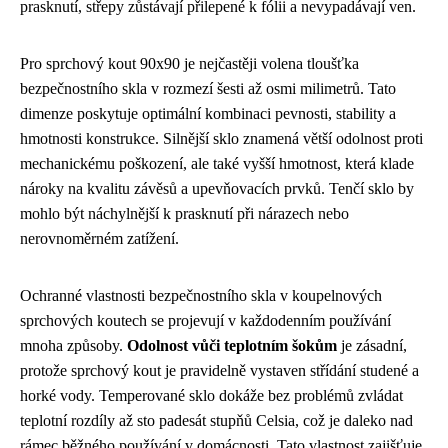
prasknutí, střepy zůstávají přilepené k fólii a nevypadávají ven.
Pro sprchový kout 90x90 je nejčastěji volena tloušťka
bezpečnostního skla v rozmezí šesti až osmi milimetrů. Tato
dimenze poskytuje optimální kombinaci pevnosti, stability a
hmotnosti konstrukce. Silnější sklo znamená větší odolnost proti
mechanickému poškození, ale také vyšší hmotnost, která klade
nároky na kvalitu závěsů a upevňovacích prvků. Tenčí sklo by
mohlo být náchylnější k prasknutí při nárazech nebo
nerovnoměrném zatížení.
Ochranné vlastnosti bezpečnostního skla v koupelnových
sprchových koutech se projevují v každodenním používání
mnoha způsoby.
Odolnost vůči teplotním šokům
je zásadní,
protože sprchový kout je pravidelně vystaven střídání studené a
horké vody. Temperované sklo dokáže bez problémů zvládat
teplotní rozdíly až sto padesát stupňů Celsia, což je daleko nad
rámec běžného používání v domácnosti. Tato vlastnost zajišťuje