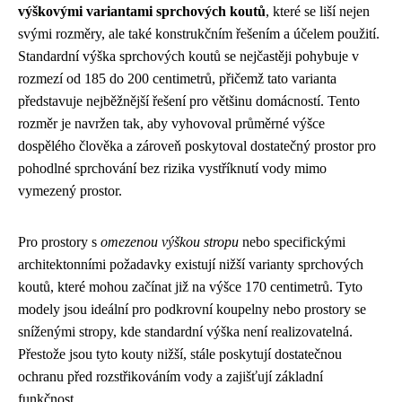
výškovými variantami sprchových koutů
, které se liší nejen
svými rozměry, ale také konstrukčním řešením a účelem použití.
Standardní výška sprchových koutů se nejčastěji pohybuje v
rozmezí od 185 do 200 centimetrů, přičemž tato varianta
představuje nejběžnější řešení pro většinu domácností. Tento
rozměr je navržen tak, aby vyhovoval průměrné výšce
dospělého člověka a zároveň poskytoval dostatečný prostor pro
pohodlné sprchování bez rizika vystříknutí vody mimo
vymezený prostor.
Pro prostory s
omezenou výškou stropu
nebo specifickými
architektonními požadavky existují nižší varianty sprchových
koutů, které mohou začínat již na výšce 170 centimetrů. Tyto
modely jsou ideální pro podkrovní koupelny nebo prostory se
sníženými stropy, kde standardní výška není realizovatelná.
Přestože jsou tyto kouty nižší, stále poskytují dostatečnou
ochranu před rozstřikováním vody a zajišťují základní
funkčnost.