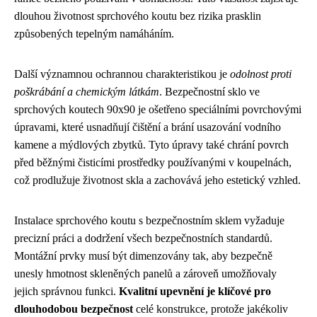
dlouhou životnost sprchového koutu bez rizika prasklin
způsobených tepelným namáháním.
Další významnou ochrannou charakteristikou je
odolnost proti
poškrábání a chemickým látkám
. Bezpečnostní sklo ve
sprchových koutech 90x90 je ošetřeno speciálními povrchovými
úpravami, které usnadňují čištění a brání usazování vodního
kamene a mýdlových zbytků. Tyto úpravy také chrání povrch
před běžnými čisticími prostředky používanými v koupelnách,
což prodlužuje životnost skla a zachovává jeho estetický vzhled.
Instalace sprchového koutu s bezpečnostním sklem vyžaduje
precizní práci a dodržení všech bezpečnostních standardů.
Montážní prvky musí být dimenzovány tak, aby bezpečně
unesly hmotnost skleněných panelů a zároveň umožňovaly
jejich správnou funkci.
Kvalitní upevnění je klíčové pro
dlouhodobou bezpečnost
celé konstrukce, protože jakékoliv