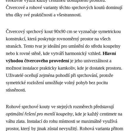
efektivně využít každý centimetr dostupného prostoru.
Čtvercové a rohové varianty těchto sprchových koutů dominují
trhu díky své praktičnosti a všestrannosti.
Čtvercový sprchový kout 90x90 cm se vyznačuje symetrickou
konstrukcí, která poskytuje rovnoměrný prostor na všech
stranách. Tento tvar je ideální pro umístění do středu koupelny
nebo k rovné stěně, kde vytváří harmonický vzhled.
Hlavní
výhodou čtvercového provedení
je jeho univerzálnost a
možnost instalace prakticky kamkoliv, kde je dostatek prostoru.
Uživatelé oceňují zejména pohodlí při sprchování, protože
symetrické rozložení umožňuje volný pohyb bez pocitu
stísněnosti.
Rohové sprchové kouty ve stejných rozměrech představují
optimální řešení pro menší koupelny
, kde je každý centimetr na
váhu zlata. Instalací do rohu místnosti se maximálně využívá
prostor, který by jinak zůstal nevyužitý. Rohová varianta přitom