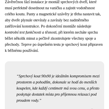
Závěrečnou fází instalace je montáž sprchových dveří, které
musí perfektně dosednout na vaničku a zajistit vodotěsnost
celého koutu. Panty a magnetické uzávěry je třeba nastavit tak,
aby dveře plynule otevíraly a zavíraly bez nadměrného
zatěžování konstrukce. Po dokončení montáže následuje
kontrolní test funkčnosti a těsnosti
, při kterém necháte sprchu
běžet několik minut a pečlivě zkontrolujete všechny spoje a
přechody. Teprve po úspešném testu je sprchový kout připraven
k běžnému používání.
Sprchový kout 90x90 je ideálním kompromisem mezi
prostorem a pohodlím, dokonale se hodí do menších
koupelen, kde každý centimetr má svou cenu, a přesto
poskytuje dostatek místa pro příjemnou relaxaci pod
proudem vody.