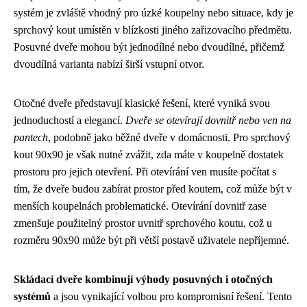
systém je zvláště vhodný pro úzké koupelny nebo situace, kdy je
sprchový kout umístěn v blízkosti jiného zařizovacího předmětu.
Posuvné dveře mohou být jednodílné nebo dvoudílné, přičemž
dvoudílná varianta nabízí širší vstupní otvor.
Otočné dveře představují klasické řešení, které vyniká svou
jednoduchostí a elegancí.
Dveře se otevírají dovnitř nebo ven na
pantech
, podobně jako běžné dveře v domácnosti. Pro sprchový
kout 90x90 je však nutné zvážit, zda máte v koupelně dostatek
prostoru pro jejich otevření. Při otevírání ven musíte počítat s
tím, že dveře budou zabírat prostor před koutem, což může být v
menších koupelnách problematické. Otevírání dovnitř zase
zmenšuje použitelný prostor uvnitř sprchového koutu, což u
rozměru 90x90 může být při větší postavě uživatele nepříjemné.
Skládací dveře kombinují výhody posuvných i otočných
systémů
a jsou vynikající volbou pro kompromisní řešení. Tento