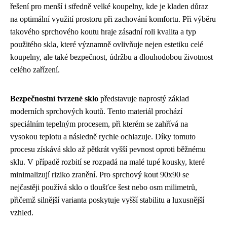
řešení pro menší i středně velké koupelny, kde je kladen důraz
na optimální využití prostoru při zachování komfortu. Při výběru
takového sprchového koutu hraje zásadní roli kvalita a typ
použitého skla, které významně ovlivňuje nejen estetiku celé
koupelny, ale také bezpečnost, údržbu a dlouhodobou životnost
celého zařízení.
Bezpečnostní tvrzené sklo
představuje naprostý základ
moderních sprchových koutů. Tento materiál prochází
speciálním tepelným procesem, při kterém se zahřívá na
vysokou teplotu a následně rychle ochlazuje. Díky tomuto
procesu získává sklo až pětkrát vyšší pevnost oproti běžnému
sklu. V případě rozbití se rozpadá na malé tupé kousky, které
minimalizují riziko zranění. Pro sprchový kout 90x90 se
nejčastěji používá sklo o tloušťce šest nebo osm milimetrů,
přičemž silnější varianta poskytuje vyšší stabilitu a luxusnější
vzhled.