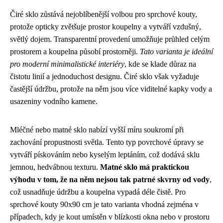
Čiré sklo zůstává nejoblíbenější volbou pro sprchové kouty,
protože opticky zvětšuje prostor koupelny a vytváří vzdušný,
světlý dojem. Transparentní provedení umožňuje průhled celým
prostorem a koupelna působí prostorněji.
Tato varianta je ideální
pro moderní minimalistické interiéry
, kde se klade důraz na
čistotu linií a jednoduchost designu. Čiré sklo však vyžaduje
častější údržbu, protože na něm jsou více viditelné kapky vody a
usazeniny vodního kamene.
Mléčné nebo matné sklo nabízí vyšší míru soukromí při
zachování propustnosti světla. Tento typ povrchové úpravy se
vytváří pískováním nebo kyselým leptáním, což dodává sklu
jemnou, hedvábnou texturu.
Matné sklo má praktickou
výhodu v tom, že na něm nejsou tak patrné skvrny od vody
,
což usnadňuje údržbu a koupelna vypadá déle čistě. Pro
sprchové kouty 90x90 cm je tato varianta vhodná zejména v
případech, kdy je kout umístěn v blízkosti okna nebo v prostoru