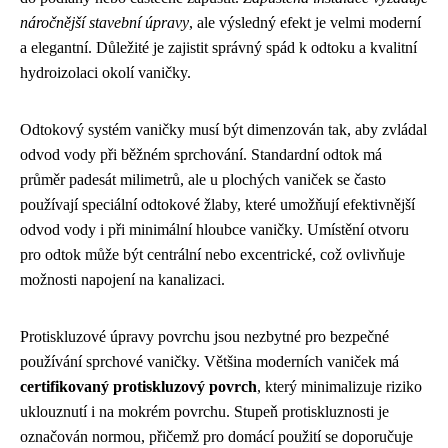
náročnější stavební úpravy
, ale výsledný efekt je velmi moderní
a elegantní. Důležité je zajistit správný spád k odtoku a kvalitní
hydroizolaci okolí vaničky.
Odtokový systém vaničky musí být dimenzován tak, aby zvládal
odvod vody při běžném sprchování. Standardní odtok má
průměr padesát milimetrů, ale u plochých vaniček se často
používají speciální odtokové žlaby, které umožňují efektivnější
odvod vody i při minimální hloubce vaničky. Umístění otvoru
pro odtok může být centrální nebo excentrické, což ovlivňuje
možnosti napojení na kanalizaci.
Protiskluzové úpravy povrchu jsou nezbytné pro bezpečné
používání sprchové vaničky. Většina moderních vaniček má
certifikovaný protiskluzový povrch
, který minimalizuje riziko
uklouznutí i na mokrém povrchu. Stupeň protiskluznosti je
označován normou, přičemž pro domácí použití se doporučuje