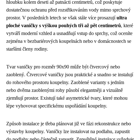
hloubku kolem deseti až patnácti centimetrů, což poskytuje
dostatečnou ochranu před rozstřikováním vody mimo sprchový
prostor. V posledních letech se však stále více prosazují
ultra
ploché vaničky s výškou pouhých tři až pět centimetrů
, které
vytváří moderní vzhled a usnadňují vstup do sprchy, což oceníte
zejména v bezbariérových koupelnách nebo v domácnostech se
staršími členy rodiny.
Tvar vaničky pro rozměr 90x90 může být čtvercový nebo
zaoblený. Čtvercové vaničky jsou praktické a snadno se instalují
do rohového prostoru koupelny. Zaoblené varianty s jedním
nebo dvěma zaoblenými rohy působí elegantněji a vizuálně
zjemňují prostor. Existují také asymetrické tvary, které mohou
lépe vyhovovat specifickému uspořádání koupelny.
Způsob instalace je třeba plánovat již ve fázi rekonstrukce nebo
výstavby koupelny. Vaničky lze instalovat na podlahu, zapustit
do podlahy nebo částečně zapustit.
Zapuštěná instalace vyžaduje