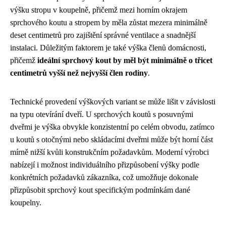
výšku stropu v koupelně, přičemž mezi horním okrajem
sprchového koutu a stropem by měla zůstat mezera minimálně
deset centimetrů pro zajištění správné ventilace a snadnější
instalaci. Důležitým faktorem je také výška členů domácnosti,
přičemž
ideální sprchový kout by měl být minimálně o třicet
centimetrů vyšší než nejvyšší člen rodiny
.
Technické provedení výškových variant se může lišit v závislosti
na typu otevírání dveří. U sprchových koutů s posuvnými
dveřmi je výška obvykle konzistentní po celém obvodu, zatímco
u koutů s otočnými nebo skládacími dveřmi může být horní část
mírně nižší kvůli konstrukčním požadavkům. Moderní výrobci
nabízejí i možnost individuálního přizpůsobení výšky podle
konkrétních požadavků zákazníka, což umožňuje dokonale
přizpůsobit sprchový kout specifickým podmínkám dané
koupelny.