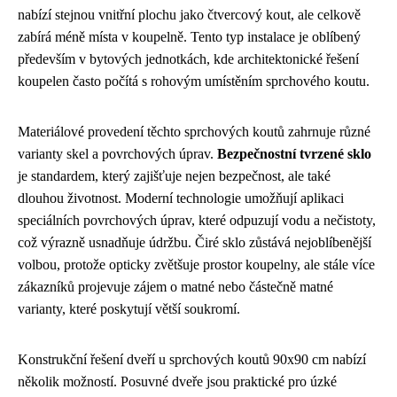
nabízí stejnou vnitřní plochu jako čtvercový kout, ale celkově
zabírá méně místa v koupelně. Tento typ instalace je oblíbený
především v bytových jednotkách, kde architektonické řešení
koupelen často počítá s rohovým umístěním sprchového koutu.
Materiálové provedení těchto sprchových koutů zahrnuje různé
varianty skel a povrchových úprav.
Bezpečnostní tvrzené sklo
je standardem, který zajišťuje nejen bezpečnost, ale také
dlouhou životnost. Moderní technologie umožňují aplikaci
speciálních povrchových úprav, které odpuzují vodu a nečistoty,
což výrazně usnadňuje údržbu. Čiré sklo zůstává nejoblíbenější
volbou, protože opticky zvětšuje prostor koupelny, ale stále více
zákazníků projevuje zájem o matné nebo částečně matné
varianty, které poskytují větší soukromí.
Konstrukční řešení dveří u sprchových koutů 90x90 cm nabízí
několik možností. Posuvné dveře jsou praktické pro úzké