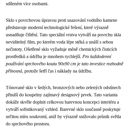
sdíleném více osobami.
Sklo s povrchovou úpravou proti usazování vodního kamene
představuje moderní technologické řešení, které výrazně
usnadňuje čištění. Tato speciální vrstva vytváří na povrchu skla
neviditelný film, po kterém voda lépe stéká a unáší s sebou
nečistoty. Ošetřené sklo vyžaduje méně chemických čisticích
prostředků a údržba je mnohem rychlejší.
Pro každodenní
používání sprchového koutu 90x90 cm je tato investice rozhodně
přínosná
, protože šetří čas i náklady na údržbu.
Tónované sklo v šedých, bronzových nebo zelených odstínech
přináší do koupelny zajímavý designový prvek. Tato varianta
dokáže skvěle doplnit celkovou barevnou koncepci interiéru a
vytváří sofistikovaný vzhled. Barevné sklo současně poskytuje
určitou míru soukromí, aniž by výrazně snižovalo průnik světla
do sprchového prostoru.