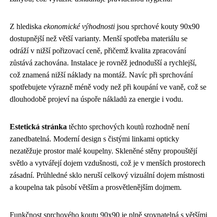
Z hlediska
ekonomické výhodnosti
jsou sprchové kouty 90x90
dostupnější než větší varianty. Menší spotřeba materiálu se
odráží v nižší pořizovací ceně, přičemž kvalita zpracování
zůstává zachována. Instalace je rovněž jednodušší a rychlejší,
což znamená nižší náklady na montáž. Navíc při sprchování
spotřebujete výrazně méně vody než při koupání ve vaně, což se
dlouhodobě projeví na úspoře nákladů za energie i vodu.
Estetická stránka
těchto sprchových koutů rozhodně není
zanedbatelná. Moderní design s čistými linkami opticky
nezatěžuje prostor malé koupelny. Skleněné stěny propouštějí
světlo a vytvářejí dojem vzdušnosti, což je v menších prostorech
zásadní. Průhledné sklo neruší celkový vizuální dojem místnosti
a koupelna tak působí větším a prosvětlenějším dojmem.
Funkčnost sprchového koutu 90x90 je plně srovnatelná s většími