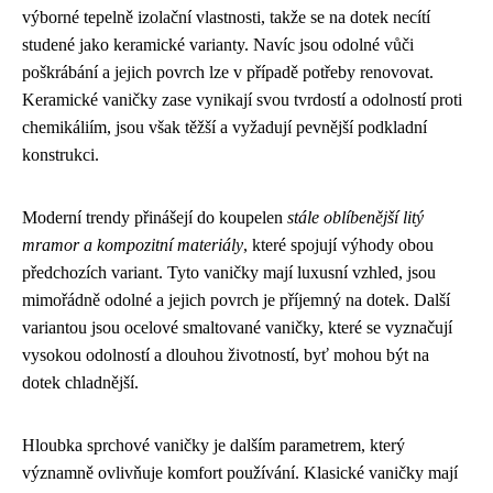
výborné tepelně izolační vlastnosti, takže se na dotek necítí
studené jako keramické varianty. Navíc jsou odolné vůči
poškrábání a jejich povrch lze v případě potřeby renovovat.
Keramické vaničky zase vynikají svou tvrdostí a odolností proti
chemikáliím, jsou však těžší a vyžadují pevnější podkladní
konstrukci.
Moderní trendy přinášejí do koupelen
stále oblíbenější litý
mramor a kompozitní materiály
, které spojují výhody obou
předchozích variant. Tyto vaničky mají luxusní vzhled, jsou
mimořádně odolné a jejich povrch je příjemný na dotek. Další
variantou jsou ocelové smaltované vaničky, které se vyznačují
vysokou odolností a dlouhou životností, byť mohou být na
dotek chladnější.
Hloubka sprchové vaničky je dalším parametrem, který
významně ovlivňuje komfort používání. Klasické vaničky mají