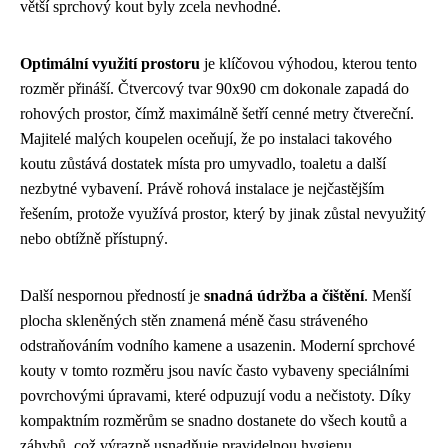
větší sprchový kout byly zcela nevhodné.
Optimální využití prostoru
je klíčovou výhodou, kterou tento
rozměr přináší. Čtvercový tvar 90x90 cm dokonale zapadá do
rohových prostor, čímž maximálně šetří cenné metry čtvereční.
Majitelé malých koupelen oceňují, že po instalaci takového
koutu zůstává dostatek místa pro umyvadlo, toaletu a další
nezbytné vybavení. Právě rohová instalace je nejčastějším
řešením, protože využívá prostor, který by jinak zůstal nevyužitý
nebo obtížně přístupný.
Další nespornou předností je
snadná údržba a čištění
. Menší
plocha skleněných stěn znamená méně času stráveného
odstraňováním vodního kamene a usazenin. Moderní sprchové
kouty v tomto rozměru jsou navíc často vybaveny speciálními
povrchovými úpravami, které odpuzují vodu a nečistoty. Díky
kompaktním rozměrům se snadno dostanete do všech koutů a
záhybů, což výrazně usnadňuje pravidelnou hygienu.