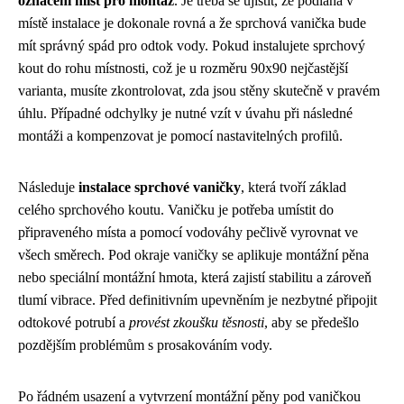
označení míst pro montáž
. Je třeba se ujistit, že podlaha v
místě instalace je dokonale rovná a že sprchová vanička bude
mít správný spád pro odtok vody. Pokud instalujete sprchový
kout do rohu místnosti, což je u rozměru 90x90 nejčastější
varianta, musíte zkontrolovat, zda jsou stěny skutečně v pravém
úhlu. Případné odchylky je nutné vzít v úvahu při následné
montáži a kompenzovat je pomocí nastavitelných profilů.
Následuje
instalace sprchové vaničky
, která tvoří základ
celého sprchového koutu. Vaničku je potřeba umístit do
připraveného místa a pomocí vodováhy pečlivě vyrovnat ve
všech směrech. Pod okraje vaničky se aplikuje montážní pěna
nebo speciální montážní hmota, která zajistí stabilitu a zároveň
tlumí vibrace. Před definitivním upevněním je nezbytné připojit
odtokové potrubí a
provést zkoušku těsnosti
, aby se předešlo
pozdějším problémům s prosakováním vody.
Po řádném usazení a vytvrzení montážní pěny pod vaničkou