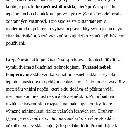
koutů je použití
bezpečnostního skla
, které prošlo speciální
tepelnou nebo chemickou úpravou pro zvýšení jeho odolnosti a
ochranných vlastností. Toto sklo se stalo standardem v
moderním koupelnovém vybavení právě díky svým jedinečným
charakteristikám, které výrazně snižují riziko zranění při běžném
používání.
Bezpečnostní sklo používané ve sprchových koutech 90x90 se
vyrábí dvěma základními technologiemi.
Tvrzené neboli
temperované sklo
vzniká zahřátím běžného skla na vysokou
teplotu a následným rychlým ochlazením. Tento proces vytváří v
materiálu vnitřní napětí, které sklu dodává až pětkrát vyšší
mechanickou pevnost než má obyčejné sklo. Při případném
rozbití se tvrzené sklo rozpadá na malé tupé kousky, které
výrazně minimalizují riziko vážných řezných ran. Druhým
typem je
vrstvené neboli laminované sklo
, které se skládá z
několika vrstev skla spojených speciální fólií. Pokud dojde k