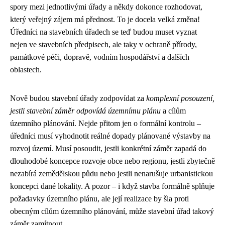
spory mezi jednotlivými úřady a někdy dokonce rozhodovat,
který veřejný zájem má přednost. To je docela velká změna!
Úředníci na stavebních úřadech se teď budou muset vyznat
nejen ve stavebních předpisech, ale taky v ochraně přírody,
památkové péči, dopravě, vodním hospodářství a dalších
oblastech.
Nově budou stavební úřady zodpovídat za
komplexní posouzení,
jestli stavební záměr odpovídá územnímu plánu
a cílům
územního plánování. Nejde přitom jen o formální kontrolu –
úředníci musí vyhodnotit reálné dopady plánované výstavby na
rozvoj území. Musí posoudit, jestli konkrétní záměr zapadá do
dlouhodobé koncepce rozvoje obce nebo regionu, jestli zbytečně
nezabírá zemědělskou půdu nebo jestli nenarušuje urbanistickou
koncepci dané lokality. A pozor – i když stavba formálně splňuje
požadavky územního plánu, ale její realizace by šla proti
obecným cílům územního plánování, může stavební úřad takový
záměr zamítnout.