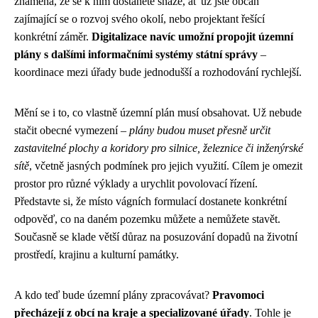
znamená, že se k nim dostanete snáze, ať už jste občan
zajímající se o rozvoj svého okolí, nebo projektant řešící
konkrétní záměr.
Digitalizace navíc umožní propojit územní
plány s dalšími informačními systémy státní správy
–
koordinace mezi úřady bude jednodušší a rozhodování rychlejší.
Mění se i to, co vlastně územní plán musí obsahovat. Už nebude
stačit obecné vymezení –
plány budou muset přesně určit
zastavitelné plochy a koridory pro silnice, železnice či inženýrské
sítě
, včetně jasných podmínek pro jejich využití. Cílem je omezit
prostor pro různé výklady a urychlit povolovací řízení.
Představte si, že místo vágních formulací dostanete konkrétní
odpověď, co na daném pozemku můžete a nemůžete stavět.
Současně se klade větší důraz na posuzování dopadů na životní
prostředí, krajinu a kulturní památky.
A kdo teď bude územní plány zpracovávat?
Pravomoci
přecházejí z obcí na kraje a specializované úřady
. Tohle je