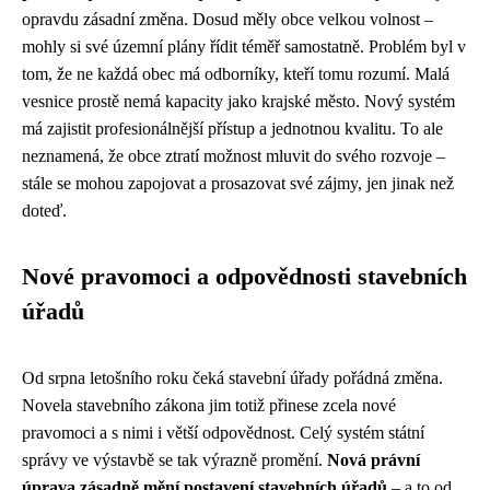
opravdu zásadní změna. Dosud měly obce velkou volnost –
mohly si své územní plány řídit téměř samostatně. Problém byl v
tom, že ne každá obec má odborníky, kteří tomu rozumí. Malá
vesnice prostě nemá kapacity jako krajské město. Nový systém
má zajistit profesionálnější přístup a jednotnou kvalitu. To ale
neznamená, že obce ztratí možnost mluvit do svého rozvoje –
stále se mohou zapojovat a prosazovat své zájmy, jen jinak než
doteď.
Nové pravomoci a odpovědnosti stavebních
úřadů
Od srpna letošního roku čeká stavební úřady pořádná změna.
Novela stavebního zákona jim totiž přinese zcela nové
pravomoci a s nimi i větší odpovědnost. Celý systém státní
správy ve výstavbě se tak výrazně promění.
Nová právní
úprava zásadně mění postavení stavebních úřadů
– a to od