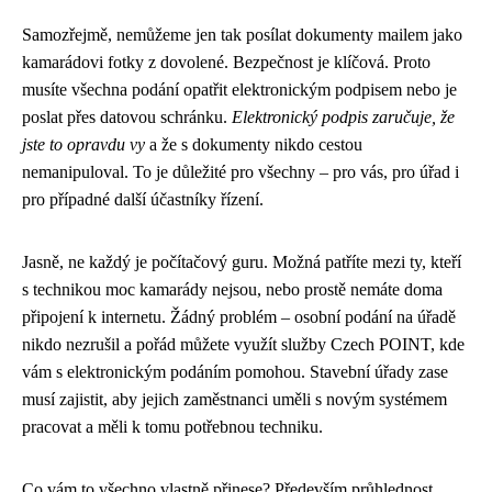
Samozřejmě, nemůžeme jen tak posílat dokumenty mailem jako
kamarádovi fotky z dovolené. Bezpečnost je klíčová. Proto
musíte všechna podání opatřit elektronickým podpisem nebo je
poslat přes datovou schránku.
Elektronický podpis zaručuje, že
jste to opravdu vy
a že s dokumenty nikdo cestou
nemanipuloval. To je důležité pro všechny – pro vás, pro úřad i
pro případné další účastníky řízení.
Jasně, ne každý je počítačový guru. Možná patříte mezi ty, kteří
s technikou moc kamarády nejsou, nebo prostě nemáte doma
připojení k internetu. Žádný problém – osobní podání na úřadě
nikdo nezrušil a pořád můžete využít služby Czech POINT, kde
vám s elektronickým podáním pomohou. Stavební úřady zase
musí zajistit, aby jejich zaměstnanci uměli s novým systémem
pracovat a měli k tomu potřebnou techniku.
Co vám to všechno vlastně přinese? Především průhlednost.