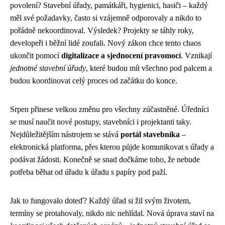
povolení? Stavební úřady, památkáři, hygienici, hasiči – každý
měl své požadavky, často si vzájemně odporovaly a nikdo to
pořádně nekoordinoval. Výsledek? Projekty se táhly roky,
developeři i běžní lidé zoufali. Nový zákon chce tento chaos
ukončit pomocí
digitalizace a sjednocení pravomocí
. Vznikají
jednotné stavební úřady
, které budou mít všechno pod palcem a
budou koordinovat celý proces od začátku do konce.
Srpen přinese velkou změnu pro všechny zúčastněné. Úředníci
se musí naučit nové postupy, stavebníci i projektanti taky.
Nejdůležitějším nástrojem se stává
portál stavebníka
–
elektronická platforma, přes kterou půjde komunikovat s úřady a
podávat žádosti. Konečně se snad dočkáme toho, že nebude
potřeba běhat od úřadu k úřadu s papíry pod paží.
Jak to fungovalo doteď? Každý úřad si žil svým životem,
termíny se protahovaly, nikdo nic nehlídal. Nová úprava staví na