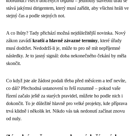
koordinaci všech dotčených orgánů
– jednotný stavební úřad se
stává jakýmsi dirigentem, který musí zařídit, aby všichni hráli ve
stejný čas a podle stejných not.
A co lhůty? Tady přichází možná nejdůležitější novinka. Nový
zákon zavádí
kratší a hlavně závazné termíny
, které úřady
musí dodržet. Nedodrží-li je, může to pro ně mít nepříjemné
následky. Je to jasný signál: doba nekonečného čekání by měla
skončit.
Co když jste ale žádost podali třeba před měsícem a teď nevíte,
co dál? Přechodná ustanovení to řeší rozumně – pokud vaše
řízení začalo ještě za starých pravidel, můžete ho podle nich i
dokončit. To je důležité hlavně pro velké projekty, kde příprava
trvá klidně i několik let. Nikdo vás tak nedonutí začínat znovu
od nuly.