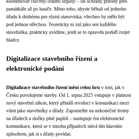
koordinovat všechny ostatní orgány
– od ochrany přírody přes
památkáře až po hasiče. Místo toho, abyste běhali od jednoho
úřadu k druhému pro různá stanoviska, všechno by mělo být
pod jednou střechou. Teoreticky to zní jako sen každého
stavebníka, prakticky uvidíme, jestli se to opravdu podaří rozjet
hladce.
Digitalizace stavebního řízení a
elektronické podání
Digitalizace stavebního řízení mění celou hru
v tom, jak v
Česku povolujeme stavby. Od 1. srpna 2025 vstupuje v platnost
nový stavební zákon, který přináší revoluci v komunikaci mezi
vámi jako stavebníky a úřady. Zapomeňte na nekonečné fronty
na úřadech a složky plné papírů – nastupuje éra elektronické
komunikace, která se v mnoha případech stává tím hlavním
způsobem, jak si s úřady povídat.