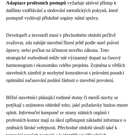
Adaptace profesních postupů
vyžaduje aktivní přístup k
dalšímu vzdělávání a sledování metodických pokynů, které
postupně vydávají příslušné orgány státní správy.
Developeři a investoři musí v přechodném období pečlivě
zvažovat, zda zahájit stavební řízení ještě podle staré právní
úpravy, nebo počkat na účinnost nového zákona. Toto
strategické rozhodnutí může mít významný dopad na časový
harmonogram i ekonomiku celého projektu. Zejména u větších
stavebních záměrů je nezbytné konzultovat s právními poradci
optimální načasování podání žádosti o stavební povolení.
Běžní stavebníci plánující rodinné domy či menší stavby se
potýkají s nejistotou ohledně toho, jaké požadavky budou muset
splnit.
Informační kampaně
ze strany státních orgánů i
profesních komor mají za úkol zpřístupnit základní informace o
změnách široké veřejnosti. Přechodné období slouží také k