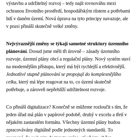
výstavbu a udržitelný rozvoj – tedy najít rovnováhu mezi
ochranou životního prostředí, hospodářským růstem a potřebami
lidí v daném území. Nová úprava na tyto principy navazuje, ale
v praxi přináší skutečně velké změny.
Nejvýraznější změny se týkají samotné struktury územního
plánování
. Dosud jsme měli tři úrovně – zásady územního
rozvoje, územní plány obcí a regulační plány. Nový systém staví
na modernějším přístupu, který má být rychlejší a efektivnější.
Jednotlivé stupně plánování se propojují do komplexnějšího
celku
, který má lépe reagovat na to, co území skutečně
potřebuje, a zároveň nepřehlíží udržitelnost rozvoje.
Co přináší digitalizace? Konečně se můžeme rozloučit s tím, že
jeden úřad má plán v papírové podobě, druhý v excelu a třetí v
nějakém zastaralém formátu. Všechny územní plány budou
zpracovávány digitálně podle jednotných standardů. To