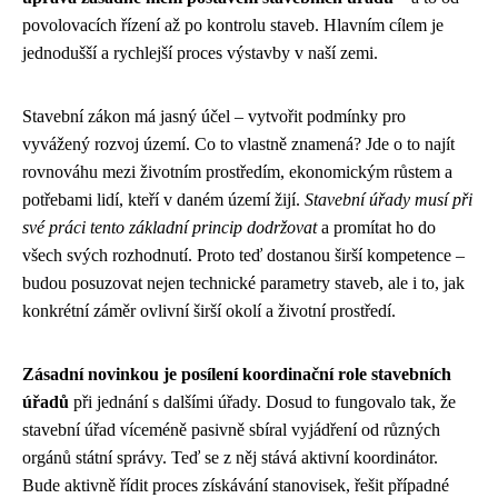
povolovacích řízení až po kontrolu staveb. Hlavním cílem je
jednodušší a rychlejší proces výstavby v naší zemi.
Stavební zákon má jasný účel – vytvořit podmínky pro
vyvážený rozvoj území. Co to vlastně znamená? Jde o to najít
rovnováhu mezi životním prostředím, ekonomickým růstem a
potřebami lidí, kteří v daném území žijí.
Stavební úřady musí při
své práci tento základní princip dodržovat
a promítat ho do
všech svých rozhodnutí. Proto teď dostanou širší kompetence –
budou posuzovat nejen technické parametry staveb, ale i to, jak
konkrétní záměr ovlivní širší okolí a životní prostředí.
Zásadní novinkou je posílení koordinační role stavebních
úřadů
při jednání s dalšími úřady. Dosud to fungovalo tak, že
stavební úřad víceméně pasivně sbíral vyjádření od různých
orgánů státní správy. Teď se z něj stává aktivní koordinátor.
Bude aktivně řídit proces získávání stanovisek, řešit případné