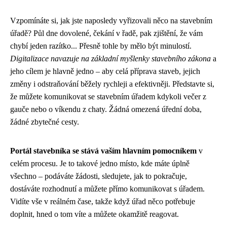
Vzpomínáte si, jak jste naposledy vyřizovali něco na stavebním
úřadě? Půl dne dovolené, čekání v řadě, pak zjištění, že vám
chybí jeden razítko... Přesně tohle by mělo být minulostí.
Digitalizace navazuje na základní myšlenky stavebního zákona
a
jeho cílem je hlavně jedno – aby celá příprava staveb, jejich
změny i odstraňování běžely rychleji a efektivněji. Představte si,
že můžete komunikovat se stavebním úřadem kdykoli večer z
gauče nebo o víkendu z chaty. Žádná omezená úřední doba,
žádné zbytečné cesty.
Portál stavebníka se stává vaším hlavním pomocníkem
v
celém procesu. Je to takové jedno místo, kde máte úplně
všechno – podáváte žádosti, sledujete, jak to pokračuje,
dostáváte rozhodnutí a můžete přímo komunikovat s úřadem.
Vidíte vše v reálném čase, takže když úřad něco potřebuje
doplnit, hned o tom víte a můžete okamžitě reagovat.