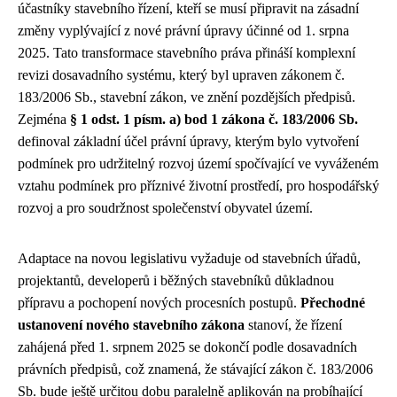
účastníky stavebního řízení, kteří se musí připravit na zásadní
změny vyplývající z nové právní úpravy účinné od 1. srpna
2025. Tato transformace stavebního práva přináší komplexní
revizi dosavadního systému, který byl upraven zákonem č.
183/2006 Sb., stavební zákon, ve znění pozdějších předpisů.
Zejména
§ 1 odst. 1 písm. a) bod 1 zákona č. 183/2006 Sb.
definoval základní účel právní úpravy, kterým bylo vytvoření
podmínek pro udržitelný rozvoj území spočívající ve vyváženém
vztahu podmínek pro příznivé životní prostředí, pro hospodářský
rozvoj a pro soudržnost společenství obyvatel území.
Adaptace na novou legislativu vyžaduje od stavebních úřadů,
projektantů, developerů i běžných stavebníků důkladnou
přípravu a pochopení nových procesních postupů.
Přechodné
ustanovení nového stavebního zákona
stanoví, že řízení
zahájená před 1. srpnem 2025 se dokončí podle dosavadních
právních předpisů, což znamená, že stávající zákon č. 183/2006
Sb. bude ještě určitou dobu paralelně aplikován na probíhající