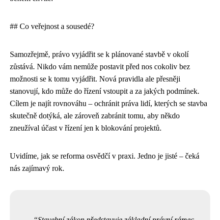
## Co veřejnost a sousedé?
Samozřejmě, právo vyjádřit se k plánované stavbě v okolí
zůstává. Nikdo vám nemůže postavit před nos cokoliv bez
možnosti se k tomu vyjádřit. Nová pravidla ale přesněji
stanovují, kdo může do řízení vstoupit a za jakých podmínek.
Cílem je najít rovnováhu – ochránit práva lidí, kterých se stavba
skutečně dotýká, ale zároveň zabránit tomu, aby někdo
zneužíval účast v řízení jen k blokování projektů.
Uvidíme, jak se reforma osvědčí v praxi. Jedno je jisté – čeká
nás zajímavý rok.
Stavební zákon představuje základní právní rámec