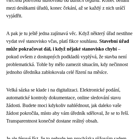
všechna potřebná stanoviska od dalších orgánů
. Konec běhání
mezi desítkami úřadů, konec čekání, až se každý z nich uráčí
vyjádřit.
A pak je tu ještě jedna zajímavá věc. Když některý úřad nestihne
vydat své stanovisko včas, platí fikce souhlasu.
Stavební úřad
může pokračovat dál, i když nějaké stanovisko chybí
–
pokud ovšem z dostupných podkladů vyplývá, že stavba není
problematická. Tohle by mělo zamezit situacím, kdy nečinnost
jednoho úředníka zablokovala celé řízení na měsíce.
Velká sázka se klade i na digitalizaci. Elektronické podání,
automatické kontroly dokumentace, online sledování stavu
žádosti. Budete moci kdykoliv nahlédnout, jak daleko vaše
žádost pokročila, místo aby vám úředník sděloval, že se to řeší.
Transparentnost konečně dostane reálný obsah.
Je ale férové říct, že to nebude jen procházka růžovým sadem.