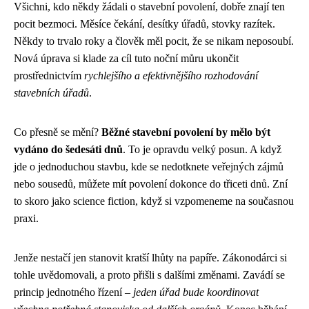
Všichni, kdo někdy žádali o stavební povolení, dobře znají ten
pocit bezmoci. Měsíce čekání, desítky úřadů, stovky razítek.
Někdy to trvalo roky a člověk měl pocit, že se nikam neposoubí.
Nová úprava si klade za cíl tuto noční můru ukončit
prostřednictvím
rychlejšího a efektivnějšího rozhodování
stavebních úřadů
.
Co přesně se mění?
Běžné stavební povolení by mělo být
vydáno do šedesáti dnů
. To je opravdu velký posun. A když
jde o jednoduchou stavbu, kde se nedotknete veřejných zájmů
nebo sousedů, můžete mít povolení dokonce do třiceti dnů. Zní
to skoro jako science fiction, když si vzpomeneme na současnou
praxi.
Jenže nestačí jen stanovit kratší lhůty na papíře. Zákonodárci si
tohle uvědomovali, a proto přišli s dalšími změnami. Zavádí se
princip jednotného řízení –
jeden úřad bude koordinovat