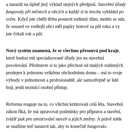
a narazili na úplně jiný výklad stejných předpisů.
Stavební úřady
fungovaly při městech a obcích a každý si to trochu vykládal po
svém.
Když jste chtěli třeba postavit rodinný dům, mohlo se stát,
že soused ve vedlejší obci měl papíry hotové za půl roku a vy
jste čekali rok a půl.
Nový systém znamená, že se všechno přesouvá pod kraje
,
které budou mít specializované úřady jen na stavební
povolování. Představte si to jako přechod od malých rodinných
prodejen k jednomu velkému obchodnímu domu – má to svoje
výhody v jednotnosti a profesionalitě, ale samozřejmě se lidé
bojí, jestli neztrácí osobní přístup.
Reforma reaguje na to, co všichni kritizovali celá léta. Stavební
zákon říká, že má upravovat podmínky pro přípravu a stavění,
zvlášť pak pro umisťování staveb a jejich změny
. A právě tohle
se snažíme teď nastavit tak, aby to konečně fungovalo.