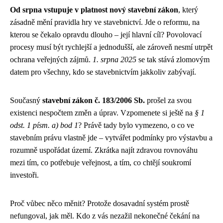
Od srpna vstupuje v platnost nový stavební zákon
, který
zásadně mění pravidla hry ve stavebnictví. Jde o reformu, na
kterou se čekalo opravdu dlouho – její hlavní cíl? Povolovací
procesy musí být rychlejší a jednodušší, ale zároveň nesmí utrpět
ochrana veřejných zájmů.
1. srpna 2025
se tak stává zlomovým
datem pro všechny, kdo se stavebnictvím jakkoliv zabývají.
Současný
stavební zákon č. 183/2006 Sb.
prošel za svou
existenci nespočtem změn a úprav. Vzpomenete si ještě na
§ 1
odst. 1 písm. a) bod 1
? Právě tady bylo vymezeno, o co ve
stavebním právu vlastně jde – vytvářet podmínky pro výstavbu a
rozumně uspořádat území. Zkrátka najít zdravou rovnováhu
mezi tím, co potřebuje veřejnost, a tím, co chtějí soukromí
investoři.
Proč vůbec něco měnit? Protože dosavadní systém prostě
nefungoval, jak měl. Kdo z vás nezažil nekonečné čekání na