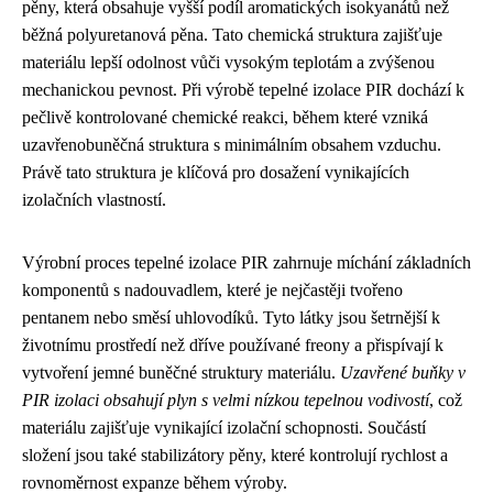
pěny, která obsahuje vyšší podíl aromatických isokyanátů než
běžná polyuretanová pěna. Tato chemická struktura zajišťuje
materiálu lepší odolnost vůči vysokým teplotám a zvýšenou
mechanickou pevnost. Při výrobě tepelné izolace PIR dochází k
pečlivě kontrolované chemické reakci, během které vzniká
uzavřenobuněčná struktura s minimálním obsahem vzduchu.
Právě tato struktura je klíčová pro dosažení vynikajících
izolačních vlastností.
Výrobní proces tepelné izolace PIR zahrnuje míchání základních
komponentů s nadouvadlem, které je nejčastěji tvořeno
pentanem nebo směsí uhlovodíků. Tyto látky jsou šetrnější k
životnímu prostředí než dříve používané freony a přispívají k
vytvoření jemné buněčné struktury materiálu.
Uzavřené buňky v
PIR izolaci obsahují plyn s velmi nízkou tepelnou vodivostí
, což
materiálu zajišťuje vynikající izolační schopnosti. Součástí
složení jsou také stabilizátory pěny, které kontrolují rychlost a
rovnoměrnost expanze během výroby.