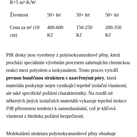
R=5 m²·K/W
Životnost
50+ let
50+ let
50+ let
Cena za m² (10
400-600
150-250
200-350
cm)
Kč
Kč
Kč
PIR desky jsou vyrobeny z polyisokyanurátové pěny, která
prochází speciálním výrobním procesem zahrnujícím chemickou
reakci mezi polyolem a isokyanátem. Tento proces vytváří
pevnou buněčnou strukturu s uzavřenými póry
, která
materiálu poskytuje nejen vynikající tepelně izolační vlastnosti,
ale také specifické požární charakteristiky. Na rozdíl od
některých jiných izolačních materiálů vykazuje
tepelná izolace
PIR
přirozenou tendenci k samouhasínání, což je klíčová
vlastnost z hlediska požární bezpečnosti.
Molekulární struktura polyisokyanurátové pěny obsahuje