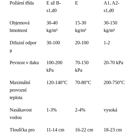
Požární třída
E až B-
E
A1, A2-
s1,d0
s1,d0
Objemová
30-40
15-30
30-150
hmotnost
kg/m³
kg/m³
kg/m³
Difuzní odpor
30-100
20-100
1-2
μ
Pevnost v tlaku
100-200
70-150
20-70 kPa
kPa
kPa
Maximální
120-140°C
70-80°C
200-750°C
provozní
teplota
Nasákavost
1-3%
2-4%
vysoká
vodou
Tloušťka pro
11-14 cm
16-22 cm
18-23 cm