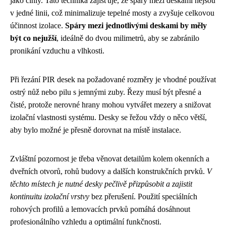
jako cihly. Tato technika zajišťuje, že spáry mezi deskami nejsou
v jedné linii, což minimalizuje tepelné mosty a zvyšuje celkovou
účinnost izolace.
Spáry mezi jednotlivými deskami by měly
být co nejužší
, ideálně do dvou milimetrů, aby se zabránilo
pronikání vzduchu a vlhkosti.
Při řezání PIR desek na požadované rozměry je vhodné používat
ostrý nůž nebo pilu s jemnými zuby. Řezy musí být přesné a
čisté, protože nerovné hrany mohou vytvářet mezery a snižovat
izolační vlastnosti systému. Desky se řežou vždy o něco větší,
aby bylo možné je přesně dorovnat na místě instalace.
Zvláštní pozornost je třeba věnovat detailům kolem okenních a
dveřních otvorů, rohů budovy a dalších konstrukčních prvků.
V
těchto místech je nutné desky pečlivě přizpůsobit a zajistit
kontinuitu izolační vrstvy
bez přerušení. Použití speciálních
rohových profilů a lemovacích prvků pomáhá dosáhnout
profesionálního vzhledu a optimální funkčnosti.