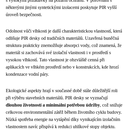
s vysokými požadavky na požární ochranu. V porovnání s
některými jinými syntetickými izolacemi poskytuje PIR vyšší
úroveň bezpečnosti.
Odolnost vůči vlhkosti je další charakteristickou vlastností, která
odlišuje PIR desky od tradičních materiálů. Uzavřená buněčná
struktura prakticky znemožňuje absorpci vody, což znamená, že
materiál si zachovává své izolační vlastnosti i v prostředí s
vysokou vlhkostí. Tato vlastnost je obzvláště cenná při
aplikacích ve vlhkém prostředí nebo v konstrukcích, kde hrozí
kondenzace vodní páry.
Ekologické aspekty hrají v současné době stále důležitější roli
při výběru stavebních materiálů. PIR desky se vyznačují
dlouhou životností a minimální potřebou údržby
, což snižuje
celkovou environmentální zátěž během životního cyklu budovy.
Nízká spotřeba energie na vytápění díky vynikajícím izolačním
vlastnostem navíc přispívá k redukci uhlíkové stopy objektu.