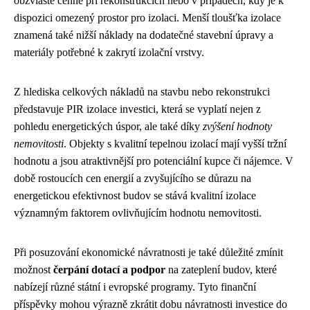
obzvláště cenné při rekonstrukcích nebo v případech, kdy je k
dispozici omezený prostor pro izolaci. Menší tloušťka izolace
znamená také nižší náklady na dodatečné stavební úpravy a
materiály potřebné k zakrytí izolační vrstvy.
Z hlediska celkových nákladů na stavbu nebo rekonstrukci
představuje PIR izolace investici, která se vyplatí nejen z
pohledu energetických úspor, ale také díky
zvýšení hodnoty
nemovitosti
. Objekty s kvalitní tepelnou izolací mají vyšší tržní
hodnotu a jsou atraktivnější pro potenciální kupce či nájemce. V
době rostoucích cen energií a zvyšujícího se důrazu na
energetickou efektivnost budov se stává kvalitní izolace
významným faktorem ovlivňujícím hodnotu nemovitosti.
Při posuzování ekonomické návratnosti je také důležité zmínit
možnost
čerpání dotací a podpor
na zateplení budov, které
nabízejí různé státní i evropské programy. Tyto finanční
příspěvky mohou výrazně zkrátit dobu návratnosti investice do