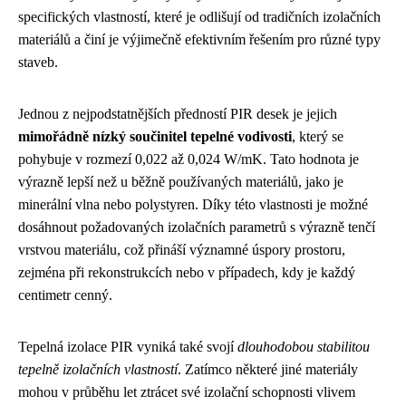
specifických vlastností, které je odlišují od tradičních izolačních
materiálů a činí je výjimečně efektivním řešením pro různé typy
staveb.
Jednou z nejpodstatnějších předností PIR desek je jejich
mimořádně nízký součinitel tepelné vodivosti
, který se
pohybuje v rozmezí 0,022 až 0,024 W/mK. Tato hodnota je
výrazně lepší než u běžně používaných materiálů, jako je
minerální vlna nebo polystyren. Díky této vlastnosti je možné
dosáhnout požadovaných izolačních parametrů s výrazně tenčí
vrstvou materiálu, což přináší významné úspory prostoru,
zejména při rekonstrukcích nebo v případech, kdy je každý
centimetr cenný.
Tepelná izolace PIR vyniká také svojí
dlouhodobou stabilitou
tepelně izolačních vlastností
. Zatímco některé jiné materiály
mohou v průběhu let ztrácet své izolační schopnosti vlivem