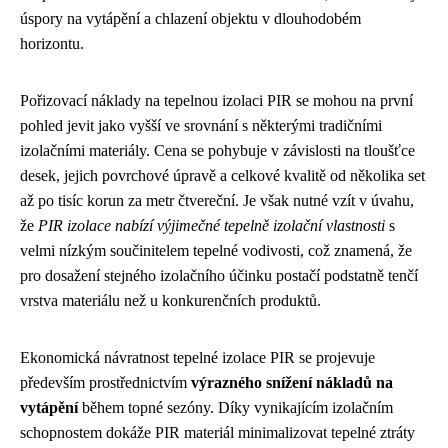
úspory na vytápění a chlazení objektu v dlouhodobém
horizontu.
Pořizovací náklady na tepelnou izolaci PIR se mohou na první
pohled jevit jako vyšší ve srovnání s některými tradičními
izolačními materiály. Cena se pohybuje v závislosti na tloušťce
desek, jejich povrchové úpravě a celkové kvalitě od několika set
až po tisíc korun za metr čtvereční. Je však nutné vzít v úvahu,
že
PIR izolace nabízí výjimečné tepelně izolační vlastnosti
s
velmi nízkým součinitelem tepelné vodivosti, což znamená, že
pro dosažení stejného izolačního účinku postačí podstatně tenčí
vrstva materiálu než u konkurenčních produktů.
Ekonomická návratnost tepelné izolace PIR se projevuje
především prostřednictvím
výrazného snížení nákladů na
vytápění
během topné sezóny. Díky vynikajícím izolačním
schopnostem dokáže PIR materiál minimalizovat tepelné ztráty