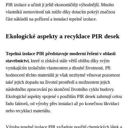
PIR izolace a učinit ji ještě ekonomičtěji výhodnější. Mnoho
vlastníků nemovitostí tak může díky dotacím pokrýt značnou
část nákladů na pořízení a instalaci tepelné izolace.
Ekologické aspekty a recyklace PIR desek
Tepelná izolace PIR představuje moderní řešení v oblasti
stavebnictví
, které si získává stále větší oblibu díky svým
vynikajícím izolačním vlastnostem a dlouhé životnosti. Při
hodnocení těchto materiálů je však nezbytné věnovat pozornost
také jejich dopadu na životní prostředí a možnostem jejich
následného zpracování po skončení životního cyklu budovy.
Ekologické aspekty spojené s použitím PIR desek zahrnují celou
řadu faktorů, od výroby přes instalaci až po konečnou likvidaci
nebo recyklaci materiálu.
Výroba tepelné izolace PIR vyžaduje použití chemických látek a