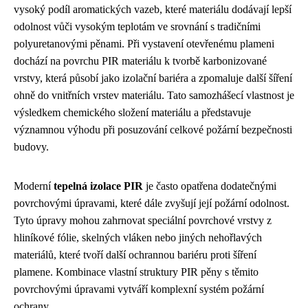
vysoký podíl aromatických vazeb, které materiálu dodávají lepší
odolnost vůči vysokým teplotám ve srovnání s tradičními
polyuretanovými pěnami. Při vystavení otevřenému plameni
dochází na povrchu PIR materiálu k tvorbě karbonizované
vrstvy, která působí jako izolační bariéra a zpomaluje další šíření
ohně do vnitřních vrstev materiálu. Tato samozhášecí vlastnost je
výsledkem chemického složení materiálu a představuje
významnou výhodu při posuzování celkové požární bezpečnosti
budovy.
Moderní
tepelná izolace PIR
je často opatřena dodatečnými
povrchovými úpravami, které dále zvyšují její požární odolnost.
Tyto úpravy mohou zahrnovat speciální povrchové vrstvy z
hliníkové fólie, skelných vláken nebo jiných nehořlavých
materiálů, které tvoří další ochrannou bariéru proti šíření
plamene. Kombinace vlastní struktury PIR pěny s těmito
povrchovými úpravami vytváří komplexní systém požární
ochrany.