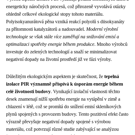
energeticky náročných procesů, což přirozeně vyvolává otázky
ohledně celkové ekologické stopy tohoto materiálu.
Polyisokyanurátová pěna vzniká reakcí polyolů s diisokyanáty
za přítomnosti katalyzátorů a nadouvadel.
Moderní výrobní
technologie se však stále více zaměřují na snižování emisí a
optimalizaci spotřeby energie během produkce
. Mnoho výrobců
investuje do zelených technologií a snaží se minimalizovat
negativní dopady na životní prostředí již ve fázi výroby.
Důležitým ekologickým aspektem je skutečnost, že
tepelná
izolace PIR významně přispívá k úsporám energie během
celé životnosti budovy
. Vynikající izolační vlastnosti těchto
desek znamenají nižší spotřebu energie na vytápění v zimě a
chlazení v létě, což se promítá do snížení emisí skleníkových
plynů spojených s provozem budovy. Tento pozitivní efekt často
výrazně převyšuje negativní dopady spojené s výrobou
materiálu, což potvrzují různé studie zabývající se analýzou