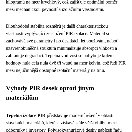
kilogramů na metr krychlový, což zajišťuje optimální poměr
mezi mechanickou pevností a izolačními vlastnostmi.
Dlouhodobá stabilita rozměrů je další charakteristickou
vlastností vyplývající ze složení PIR izolace. Materiál si
zachovává své parametry i po desítkách let používání, neboť
uzavřenobuněčná struktura minimalizuje absorpci vlhkosti a
zabraňuje degradaci. Tepelná vodivost se pohybuje kolem
hodnoty nula celá nula dvě tři wattů na metr kelvin, což řadí PIR
mezi nejúčinnější dostupné izolační materiály na trhu.
Výhody PIR desek oproti jiným
materiálům
Tepelná izolace PIR
představuje moderní řešení v oblasti
stavebních materiálů, které si získává stále větší oblibu mezi
odborníky i investory. Polyisokyanurátové desky nabízejí řadu