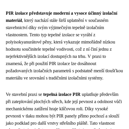
PIR izolace představuje moderní a vysoce účinný izolační
materiál
, který nachází stále širší uplatnění v současném
stavebnictví díky svým výjimečným tepelně izolačním
vlastnostem. Tento typ tepelné izolace se vyrábí z
polyisokyanurátové pěny, která vykazuje mimořádně nízkou
hodnotu součinitele tepelné vodivosti, což z ní činí jednu z
nejefektivnějších izolací dostupných na trhu. V praxi to
znamená, že při použití PIR izolace lze dosáhnout
požadovaných izolačních parametrů s podstatně menší tloušťkou
materiálu ve srovnání s tradičními izolačními systémy.
Ve stavební praxi se
tepelná izolace PIR
uplatňuje především
při zateplování plochých střech, kde její pevnost a odolnost vůči
mechanickému zatížení hraje klíčovou roli. Díky vysoké
pevnosti v tlaku mohou být PIR panely přímo pochozí a slouží
jako podklad pro další vrstvy střešního pláště. Tato vlastnost