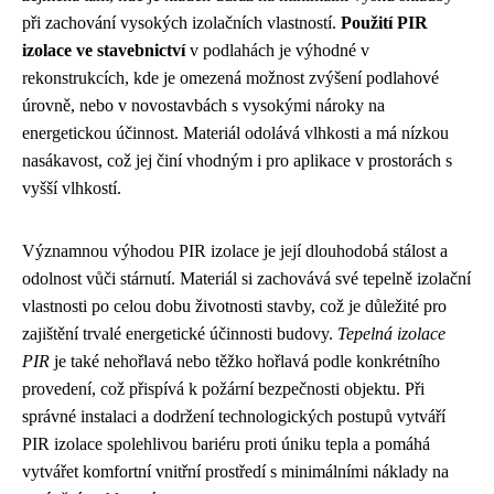
při zachování vysokých izolačních vlastností.
Použití PIR
izolace ve stavebnictví
v podlahách je výhodné v
rekonstrukcích, kde je omezená možnost zvýšení podlahové
úrovně, nebo v novostavbách s vysokými nároky na
energetickou účinnost. Materiál odolává vlhkosti a má nízkou
nasákavost, což jej činí vhodným i pro aplikace v prostorách s
vyšší vlhkostí.
Významnou výhodou PIR izolace je její dlouhodobá stálost a
odolnost vůči stárnutí. Materiál si zachovává své tepelně izolační
vlastnosti po celou dobu životnosti stavby, což je důležité pro
zajištění trvalé energetické účinnosti budovy.
Tepelná izolace
PIR
je také nehořlavá nebo těžko hořlavá podle konkrétního
provedení, což přispívá k požární bezpečnosti objektu. Při
správné instalaci a dodržení technologických postupů vytváří
PIR izolace spolehlivou bariéru proti úniku tepla a pomáhá
vytvářet komfortní vnitřní prostředí s minimálními náklady na