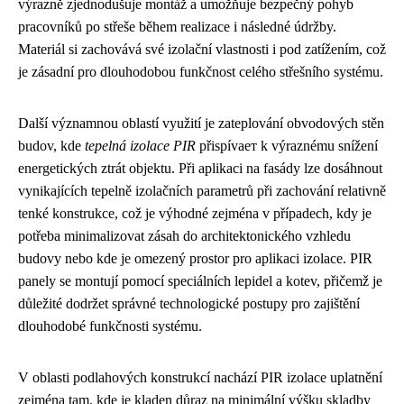
výrazně zjednodušuje montáž a umožňuje bezpečný pohyb
pracovníků po střeše během realizace i následné údržby.
Materiál si zachovává své izolační vlastnosti i pod zatížením, což
je zásadní pro dlouhodobou funkčnost celého střešního systému.
Další významnou oblastí využití je zateplování obvodových stěn
budov, kde
tepelná izolace PIR
přispívает k výraznému snížení
energetických ztrát objektu. Při aplikaci na fasády lze dosáhnout
vynikajících tepelně izolačních parametrů při zachování relativně
tenké konstrukce, což je výhodné zejména v případech, kdy je
potřeba minimalizovat zásah do architektonického vzhledu
budovy nebo kde je omezený prostor pro aplikaci izolace. PIR
panely se montují pomocí speciálních lepidel a kotev, přičemž je
důležité dodržet správné technologické postupy pro zajištění
dlouhodobé funkčnosti systému.
V oblasti podlahových konstrukcí nachází PIR izolace uplatnění
zejména tam, kde je kladen důraz na minimální výšku skladby