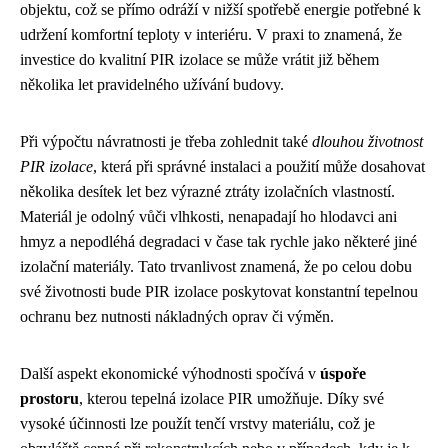
objektu, což se přímo odráží v nižší spotřebě energie potřebné k
udržení komfortní teploty v interiéru. V praxi to znamená, že
investice do kvalitní PIR izolace se může vrátit již během
několika let pravidelného užívání budovy.
Při výpočtu návratnosti je třeba zohlednit také
dlouhou životnost
PIR izolace
, která při správné instalaci a použití může dosahovat
několika desítek let bez výrazné ztráty izolačních vlastností.
Materiál je odolný vůči vlhkosti, nenapadají ho hlodavci ani
hmyz a nepodléhá degradaci v čase tak rychle jako některé jiné
izolační materiály. Tato trvanlivost znamená, že po celou dobu
své životnosti bude PIR izolace poskytovat konstantní tepelnou
ochranu bez nutnosti nákladných oprav či výměn.
Další aspekt ekonomické výhodnosti spočívá v
úspoře
prostoru
, kterou tepelná izolace PIR umožňuje. Díky své
vysoké účinnosti lze použít tenčí vrstvy materiálu, což je