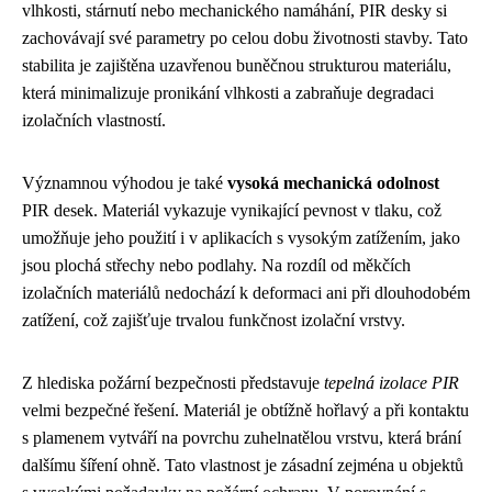
vlhkosti, stárnutí nebo mechanického namáhání, PIR desky si
zachovávají své parametry po celou dobu životnosti stavby. Tato
stabilita je zajištěna uzavřenou buněčnou strukturou materiálu,
která minimalizuje pronikání vlhkosti a zabraňuje degradaci
izolačních vlastností.
Významnou výhodou je také
vysoká mechanická odolnost
PIR desek. Materiál vykazuje vynikající pevnost v tlaku, což
umožňuje jeho použití i v aplikacích s vysokým zatížením, jako
jsou plochá střechy nebo podlahy. Na rozdíl od měkčích
izolačních materiálů nedochází k deformaci ani při dlouhodobém
zatížení, což zajišťuje trvalou funkčnost izolační vrstvy.
Z hlediska požární bezpečnosti představuje
tepelná izolace PIR
velmi bezpečné řešení. Materiál je obtížně hořlavý a při kontaktu
s plamenem vytváří na povrchu zuhelnatělou vrstvu, která brání
dalšímu šíření ohně. Tato vlastnost je zásadní zejména u objektů