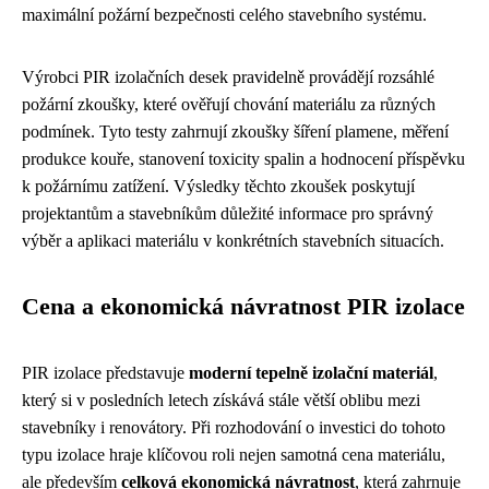
maximální požární bezpečnosti celého stavebního systému.
Výrobci PIR izolačních desek pravidelně provádějí rozsáhlé
požární zkoušky, které ověřují chování materiálu za různých
podmínek. Tyto testy zahrnují zkoušky šíření plamene, měření
produkce kouře, stanovení toxicity spalin a hodnocení příspěvku
k požárnímu zatížení. Výsledky těchto zkoušek poskytují
projektantům a stavebníkům důležité informace pro správný
výběr a aplikaci materiálu v konkrétních stavebních situacích.
Cena a ekonomická návratnost PIR izolace
PIR izolace představuje
moderní tepelně izolační materiál
,
který si v posledních letech získává stále větší oblibu mezi
stavebníky i renovátory. Při rozhodování o investici do tohoto
typu izolace hraje klíčovou roli nejen samotná cena materiálu,
ale především
celková ekonomická návratnost
, která zahrnuje