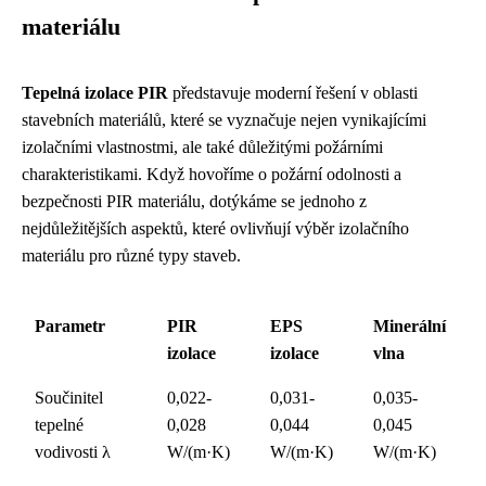
materiálu
Tepelná izolace PIR
představuje moderní řešení v oblasti
stavebních materiálů, které se vyznačuje nejen vynikajícími
izolačními vlastnostmi, ale také důležitými požárními
charakteristikami. Když hovoříme o požární odolnosti a
bezpečnosti PIR materiálu, dotýkáme se jednoho z
nejdůležitějších aspektů, které ovlivňují výběr izolačního
materiálu pro různé typy staveb.
Parametr
PIR
EPS
Minerální
izolace
izolace
vlna
Součinitel
0,022-
0,031-
0,035-
tepelné
0,028
0,044
0,045
vodivosti λ
W/(m·K)
W/(m·K)
W/(m·K)