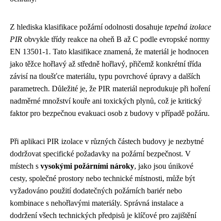
Z hlediska klasifikace požární odolnosti dosahuje
tepelná izolace
PIR
obvykle třídy reakce na oheň B až C podle evropské normy
EN 13501-1. Tato klasifikace znamená, že materiál je hodnocen
jako těžce hořlavý až středně hořlavý, přičemž konkrétní třída
závisí na tloušťce materiálu, typu povrchové úpravy a dalších
parametrech. Důležité je, že PIR materiál neprodukuje při hoření
nadměrné množství kouře ani toxických plynů, což je kritický
faktor pro bezpečnou evakuaci osob z budovy v případě požáru.
Při aplikaci PIR izolace v různých částech budovy je nezbytné
dodržovat specifické požadavky na požární bezpečnost. V
místech s
vysokými požárními nároky
, jako jsou únikové
cesty, společné prostory nebo technické místnosti, může být
vyžadováno použití dodatečných požárních bariér nebo
kombinace s nehořlavými materiály. Správná instalace a
dodržení všech technických předpisů je klíčové pro zajištění