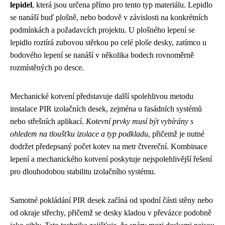
lepidel
, která jsou určena přímo pro tento typ materiálu. Lepidlo
se nanáší buď plošně, nebo bodově v závislosti na konkrétních
podmínkách a požadavcích projektu. U plošného lepení se
lepidlo roztírá zubovou stěrkou po celé ploše desky, zatímco u
bodového lepení se nanáší v několika bodech rovnoměrně
rozmístěných po desce.
Mechanické kotvení představuje další spolehlivou metodu
instalace PIR izolačních desek, zejména u fasádních systémů
nebo střešních aplikací.
Kotevní prvky musí být vybírány s
ohledem na tloušťku izolace a typ podkladu
, přičemž je nutné
dodržet předepsaný počet kotev na metr čtvereční. Kombinace
lepení a mechanického kotvení poskytuje nejspolehlivější řešení
pro dlouhodobou stabilitu izolačního systému.
Samotné pokládání PIR desek začíná od spodní části stěny nebo
od okraje střechy, přičemž se desky kladou v převázce podobně