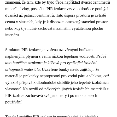
znamená, že tam, kde by bylo třeba například dvacet centimetrů
minerální vlny, postačí u PIR izolace vrstva o tloušťce pouhých
dvanáct až patnáct centimetrů. Tato úspora prostoru je zvláště
cenná v situacích, kdy je k dispozici omezený stavební prostor
nebo když je nutné zachovat maximální využitelnou plochu
interiéru.
Struktura PIR izolace je tvořena uzavřenými buňkami
naplněnými plynem s velmi nízkou tepelnou vodivostí.
Právě
tato buněčná struktura je klíčová pro vynikající izolační
schopnosti materiálu
. Uzavřené buňky navíc zajišťují, že
materiál je prakticky nepropustný pro vodní páru a vlhkost, což
výrazně přispívá k dlouhodobé stabilitě jeho tepelně-izolačních
vlastností. Na rozdíl od některých jiných izolačních materiálů si
PIR izolace zachovává své parametry i po mnoha letech
používání.
Tepelná stabilita PIR izolace je pozoruhodná i z hlediska