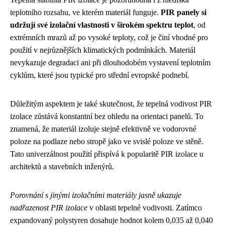
teplotního rozsahu, ve kterém materiál funguje.
PIR panely si
udržují své izolační vlastnosti v širokém spektru teplot
, od
extrémních mrazů až po vysoké teploty, což je činí vhodné pro
použití v nejrůznějších klimatických podmínkách. Materiál
nevykazuje degradaci ani při dlouhodobém vystavení teplotním
cyklům, které jsou typické pro střední evropské podnebí.
Důležitým aspektem je také skutečnost, že tepelná vodivost PIR
izolace zůstává konstantní bez ohledu na orientaci panelů. To
znamená, že materiál izoluje stejně efektivně ve vodorovné
poloze na podlaze nebo stropě jako ve svislé poloze ve stěně.
Tato univerzálnost použití přispívá k popularitě PIR izolace u
architektů a stavebních inženýrů.
Porovnání s jinými izolačními materiály jasně ukazuje
nadřazenost PIR izolace
v oblasti tepelné vodivosti. Zatímco
expandovaný polystyren dosahuje hodnot kolem 0,035 až 0,040