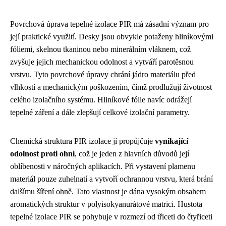
Povrchová úprava tepelné izolace PIR má zásadní význam pro
její praktické využití. Desky jsou obvykle potaženy hliníkovými
fóliemi, skelnou tkaninou nebo minerálním vláknem, což
zvyšuje jejich mechanickou odolnost a vytváří parotěsnou
vrstvu. Tyto povrchové úpravy chrání jádro materiálu před
vlhkostí a mechanickým poškozením, čímž prodlužují životnost
celého izolačního systému. Hliníkové fólie navíc odrážejí
tepelné záření a dále zlepšují celkové izolační parametry.
Chemická struktura PIR izolace jí propůjčuje
vynikající
odolnost proti ohni
, což je jeden z hlavních důvodů její
oblíbenosti v náročných aplikacích. Při vystavení plamenu
materiál pouze zuhelnatí a vytvoří ochrannou vrstvu, která brání
dalšímu šíření ohně. Tato vlastnost je dána vysokým obsahem
aromatických struktur v polyisokyanurátové matrici. Hustota
tepelné izolace PIR se pohybuje v rozmezí od třiceti do čtyřiceti