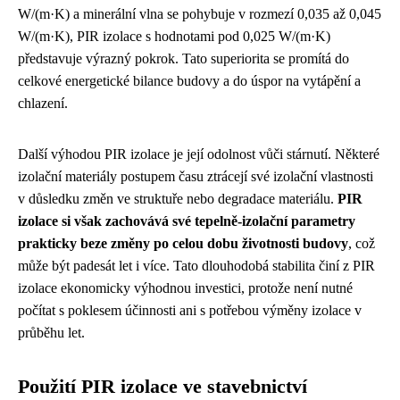
W/(m·K) a minerální vlna se pohybuje v rozmezí 0,035 až 0,045
W/(m·K), PIR izolace s hodnotami pod 0,025 W/(m·K)
představuje výrazný pokrok. Tato superiorita se promítá do
celkové energetické bilance budovy a do úspor na vytápění a
chlazení.
Další výhodou PIR izolace je její odolnost vůči stárnutí. Některé
izolační materiály postupem času ztrácejí své izolační vlastnosti
v důsledku změn ve struktuře nebo degradace materiálu.
PIR
izolace si však zachovává své tepelně-izolační parametry
prakticky beze změny po celou dobu životnosti budovy
, což
může být padesát let i více. Tato dlouhodobá stabilita činí z PIR
izolace ekonomicky výhodnou investici, protože není nutné
počítat s poklesem účinnosti ani s potřebou výměny izolace v
průběhu let.
Použití PIR izolace ve stavebnictví